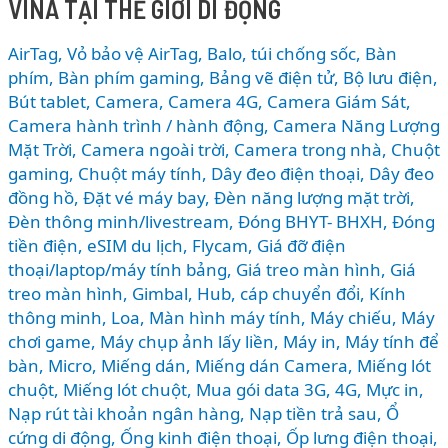
KHI
VINA TẠI THẾ GIỚI DI ĐỘNG
THANH
TOÁN
AirTag, Vỏ bảo vệ AirTag
,
Balo, túi chống sốc
,
Bàn
QUA
phím
,
Bàn phím gaming
,
Bảng vẽ điện tử
,
Bộ lưu điện
,
VNPAY
Bút tablet
,
Camera
,
Camera 4G
,
Camera Giám Sát
,
Camera hành trình / hành động
,
Camera Năng Lượng
–
Mặt Trời
,
Camera ngoài trời
,
Camera trong nhà
,
Chuột
CÁCH
gaming
,
Chuột máy tính
,
Dây đeo điện thoại
,
Dây đeo
SĂN
đồng hồ
,
Đặt vé máy bay
,
Đèn năng lượng mặt trời
,
DEAL
Đèn thông minh/livestream
,
Đóng BHYT- BHXH
,
Đóng
CÔNG
tiền điện
,
eSIM du lịch
,
Flycam
,
Giá đỡ điện
NGHỆ
thoại/laptop/máy tính bảng
,
Giá treo màn hình
,
Giá
GIÁ
treo màn hình
,
Gimbal
,
Hub, cáp chuyển đổi
,
Kính
TỐT
thông minh
,
Loa
,
Màn hình máy tính
,
Máy chiếu
,
Máy
NHẤT
chơi game
,
Máy chụp ảnh lấy liền
,
Máy in
,
Máy tính để
bàn
,
Micro
,
Miếng dán
,
Miếng dán Camera
,
Miếng lót
chuột
,
Miếng lót chuột
,
Mua gói data 3G, 4G
,
Mực in
,
Nạp rút tài khoản ngân hàng
,
Nạp tiền trả sau
,
Ổ
cứng di động
,
Ống kinh điện thoại
,
Ốp lưng điện thoại
,