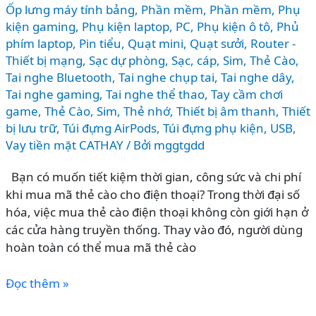
Ốp lưng máy tính bảng
,
Phần mềm
,
Phần mềm
,
Phụ
kiện gaming
,
Phụ kiện laptop, PC
,
Phụ kiện ô tô
,
Phủ
phím laptop
,
Pin tiểu
,
Quạt mini
,
Quạt sưởi
,
Router -
Thiết bị mạng
,
Sạc dự phòng
,
Sạc, cáp
,
Sim, Thẻ Cào
,
Tai nghe Bluetooth
,
Tai nghe chụp tai
,
Tai nghe dây
,
Tai nghe gaming
,
Tai nghe thể thao
,
Tay cầm chơi
game
,
Thẻ Cào, Sim
,
Thẻ nhớ
,
Thiết bị âm thanh
,
Thiết
bị lưu trữ
,
Túi đựng AirPods
,
Túi đựng phụ kiện
,
USB
,
Vay tiền mặt CATHAY
/ Bởi
mggtgdd
Bạn có muốn tiết kiệm thời gian, công sức và chi phí
khi mua mã thẻ cào cho điện thoại? Trong thời đại số
hóa, việc mua thẻ cào điện thoại không còn giới hạn ở
các cửa hàng truyền thống. Thay vào đó, người dùng
hoàn toàn có thể mua mã thẻ cào
CÁCH
Đọc thêm »
MUA