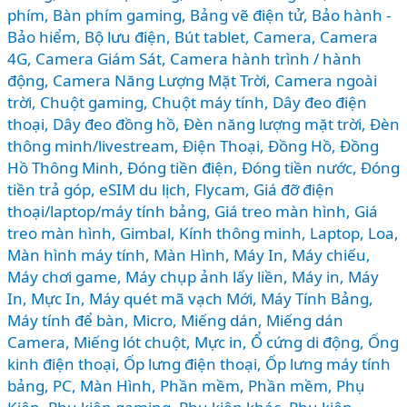
TIẾT
phím
,
Bàn phím gaming
,
Bảng vẽ điện tử
,
Bảo hành -
TỪ
Bảo hiểm
,
Bộ lưu điện
,
Bút tablet
,
Camera
,
Camera
4G
,
Camera Giám Sát
,
Camera hành trình / hành
GIÁ
động
,
Camera Năng Lượng Mặt Trời
,
Camera ngoài
RẺ
trời
,
Chuột gaming
,
Chuột máy tính
,
Dây đeo điện
ĐẾN
thoại
,
Dây đeo đồng hồ
,
Đèn năng lượng mặt trời
,
Đèn
CAO
thông minh/livestream
,
Điện Thoại
,
Đồng Hồ
,
Đồng
CẤP
Hồ Thông Minh
,
Đóng tiền điện
,
Đóng tiền nước
,
Đóng
tiền trả góp
,
eSIM du lịch
,
Flycam
,
Giá đỡ điện
thoại/laptop/máy tính bảng
,
Giá treo màn hình
,
Giá
treo màn hình
,
Gimbal
,
Kính thông minh
,
Laptop
,
Loa
,
Màn hình máy tính
,
Màn Hình, Máy In
,
Máy chiếu
,
Máy chơi game
,
Máy chụp ảnh lấy liền
,
Máy in
,
Máy
In, Mực In
,
Máy quét mã vạch Mới
,
Máy Tính Bảng
,
Máy tính để bàn
,
Micro
,
Miếng dán
,
Miếng dán
Camera
,
Miếng lót chuột
,
Mực in
,
Ổ cứng di động
,
Ống
kinh điện thoại
,
Ốp lưng điện thoại
,
Ốp lưng máy tính
bảng
,
PC, Màn Hình
,
Phần mềm
,
Phần mềm
,
Phụ