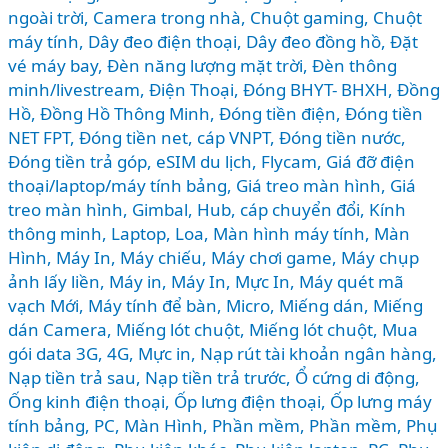
ngoài trời
,
Camera trong nhà
,
Chuột gaming
,
Chuột
máy tính
,
Dây đeo điện thoại
,
Dây đeo đồng hồ
,
Đặt
vé máy bay
,
Đèn năng lượng mặt trời
,
Đèn thông
minh/livestream
,
Điện Thoại
,
Đóng BHYT- BHXH
,
Đồng
Hồ
,
Đồng Hồ Thông Minh
,
Đóng tiền điện
,
Đóng tiền
NET FPT
,
Đóng tiền net, cáp VNPT
,
Đóng tiền nước
,
Đóng tiền trả góp
,
eSIM du lịch
,
Flycam
,
Giá đỡ điện
thoại/laptop/máy tính bảng
,
Giá treo màn hình
,
Giá
treo màn hình
,
Gimbal
,
Hub, cáp chuyển đổi
,
Kính
thông minh
,
Laptop
,
Loa
,
Màn hình máy tính
,
Màn
Hình, Máy In
,
Máy chiếu
,
Máy chơi game
,
Máy chụp
ảnh lấy liền
,
Máy in
,
Máy In, Mực In
,
Máy quét mã
vạch Mới
,
Máy tính để bàn
,
Micro
,
Miếng dán
,
Miếng
dán Camera
,
Miếng lót chuột
,
Miếng lót chuột
,
Mua
gói data 3G, 4G
,
Mực in
,
Nạp rút tài khoản ngân hàng
,
Nạp tiền trả sau
,
Nạp tiền trả trước
,
Ổ cứng di động
,
Ống kinh điện thoại
,
Ốp lưng điện thoại
,
Ốp lưng máy
tính bảng
,
PC, Màn Hình
,
Phần mềm
,
Phần mềm
,
Phụ