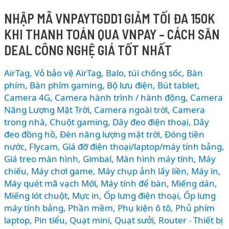
mới?
NHẬP MÃ VNPAYTGDD1 GIẢM TỐI ĐA 150K
Bổ
KHI THANH TOÁN QUA VNPAY – CÁCH SĂN
sung
loạt
DEAL CÔNG NGHỆ GIÁ TỐT NHẤT
tính
năng
AirTag, Vỏ bảo vệ AirTag
,
Balo, túi chống sốc
,
Bàn
AI,
phím
,
Bàn phím gaming
,
Bộ lưu điện
,
Bút tablet
,
nâng
Camera 4G
,
Camera hành trình / hành động
,
Camera
Năng Lượng Mặt Trời
,
Camera ngoài trời
,
Camera
cấp
trong nhà
,
Chuột gaming
,
Dây đeo điện thoại
,
Dây
Apple
đeo đồng hồ
,
Đèn năng lượng mặt trời
,
Đóng tiền
Music
nước
,
Flycam
,
Giá đỡ điện thoại/laptop/máy tính bảng
,
và
Giá treo màn hình
,
Gimbal
,
Màn hình máy tính
,
Máy
bảo
chiếu
,
Máy chơi game
,
Máy chụp ảnh lấy liền
,
Máy in
,
mật
Máy quét mã vạch Mới
,
Máy tính để bàn
,
Miếng dán
,
mạnh
Miếng lót chuột
,
Mực in
,
Ốp lưng điện thoại
,
Ốp lưng
mẽ
máy tính bảng
,
Phần mềm
,
Phụ kiện ô tô
,
Phủ phím
laptop
,
Pin tiểu
,
Quạt mini
,
Quạt sưởi
,
Router - Thiết bị