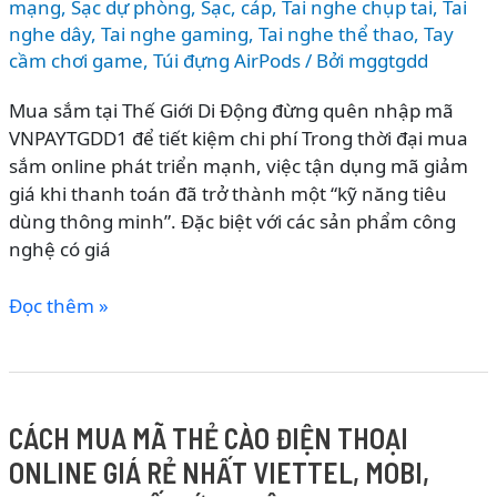
mạng
,
Sạc dự phòng
,
Sạc, cáp
,
Tai nghe chụp tai
,
Tai
nghe dây
,
Tai nghe gaming
,
Tai nghe thể thao
,
Tay
cầm chơi game
,
Túi đựng AirPods
/ Bởi
mggtgdd
Mua sắm tại Thế Giới Di Động đừng quên nhập mã
VNPAYTGDD1 để tiết kiệm chi phí Trong thời đại mua
sắm online phát triển mạnh, việc tận dụng mã giảm
giá khi thanh toán đã trở thành một “kỹ năng tiêu
dùng thông minh”. Đặc biệt với các sản phẩm công
nghệ có giá
NHẬP
Đọc thêm »
MÃ
VNPAYTGDD1
GIẢM
TỐI
CÁCH MUA MÃ THẺ CÀO ĐIỆN THOẠI
ĐA
ONLINE GIÁ RẺ NHẤT VIETTEL, MOBI,
150K