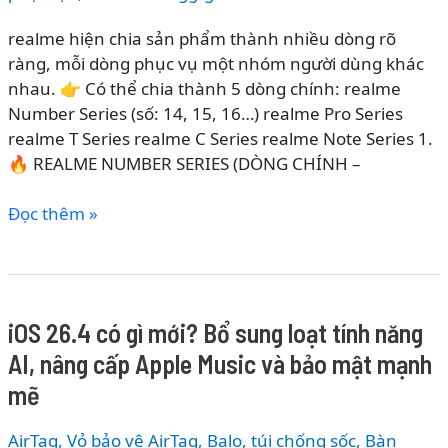
realme hiện chia sản phẩm thành nhiều dòng rõ
ràng, mỗi dòng phục vụ một nhóm người dùng khác
nhau. 👉 Có thể chia thành 5 dòng chính: realme
Number Series (số: 14, 15, 16…) realme Pro Series
realme T Series realme C Series realme Note Series 1.
🔥 REALME NUMBER SERIES (DÒNG CHÍNH –
CÁC
Đọc thêm »
DÒNG
ĐIỆN
THOẠI
REALME
iOS 26.4 có gì mới? Bổ sung loạt tính năng
2026
AI, nâng cấp Apple Music và bảo mật mạnh
–
PHÂN
mẽ
LOẠI
CHI
AirTag, Vỏ bảo vệ AirTag
,
Balo, túi chống sốc
,
Bàn