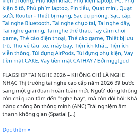
kiện di động
,
Phụ kiện khác
,
Phụ kiện laptop, PC
,
Phụ
kiện ô tô
,
Phủ phím laptop
,
Pin tiểu
,
Quạt mini
,
Quạt
sưởi
,
Router - Thiết bị mạng
,
Sạc dự phòng
,
Sạc, cáp
,
Tai nghe Bluetooth
,
Tai nghe chụp tai
,
Tai nghe dây
,
Tai nghe gaming
,
Tai nghe thể thao
,
Tay cầm chơi
game
,
Thẻ cào điện thoại
,
Thẻ cào game
,
Thiết bị lưu
trữ
,
Thu vé tàu, xe, máy bay
,
Tiện ích khác
,
Tiện ích
viễn thông
,
Túi đựng AirPods
,
Túi đựng phụ kiện
,
Vay
tiền mặt CAKE
,
Vay tiền mặt CATHAY
/ Bởi
mggtgdd
FLAGSHIP TAI NGHE 2026 – KHÔNG CHỈ LÀ NGHE
NHẠC Thị trường tai nghe cao cấp năm 2026 đã bước
sang một giai đoạn hoàn toàn mới. Người dùng không
còn chỉ quan tâm đến “nghe hay”, mà còn đòi hỏi: Khả
năng chống ồn thông minh (ANC) Trải nghiệm âm
thanh không gian (Spatial […]
So
Đọc thêm »
sánh