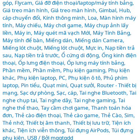
góp
,
Flycam
,
Giá đỡ điện thoại/laptop/máy tính bảng
,
nhất
Giá treo màn hình
,
Giá treo màn hình
,
Gimbal
,
Hub,
2026?
cáp chuyển đổi
,
Kính thông minh
,
Loa
,
Màn hình máy
tính
,
Máy chiếu
,
Máy chơi game
,
Máy chụp ảnh lấy
liền
,
Máy in
,
Máy quét mã vạch Mới
,
Máy Tính Bảng
,
Máy tính để bàn
,
Miếng dán
,
Miếng dán Camera
,
Miếng lót chuột
,
Miếng lót chuột
,
Mực in
,
Nạp tiền trả
sau
,
Nạp tiền trả trước
,
Ổ cứng di động
,
Ống kinh điện
thoại
,
Ốp lưng điện thoại
,
Ốp lưng máy tính bảng
,
Phần mềm
,
Phần mềm
,
Phụ kiện gaming
,
Phụ kiện
khác
,
Phụ kiện laptop, PC
,
Phụ kiện ô tô
,
Phủ phím
laptop
,
Pin tiểu
,
Quạt mini
,
Quạt sưởi
,
Router - Thiết bị
mạng
,
Sạc dự phòng
,
Sạc, cáp
,
Tai nghe Bluetooth
,
Tai
nghe chụp tai
,
Tai nghe dây
,
Tai nghe gaming
,
Tai
nghe thể thao
,
Tay cầm chơi game
,
Thanh toán hóa
đơn
,
Thẻ cào điện thoại
,
Thẻ cào game
,
Thẻ Cào, Sim
,
Thẻ nhớ
,
Thiết bị âm thanh
,
Thiết bị lưu trữ
,
Tiện ích
khác
,
Tiện ích viễn thông
,
Túi đựng AirPods
,
Túi đựng
phụ kiện
,
USB
/ Bởi
mggtgdd