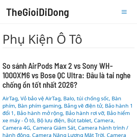
Nhảy
TheGioiDiDong
tới
nội
dung
Phụ Kiện Ô Tô
So sánh AirPods Max 2 vs Sony WH-
1000XM6 vs Bose QC Ultra: Đâu là tai nghe
chống ồn tốt nhất 2026?
AirTag, Vỏ bảo vệ AirTag
,
Balo, túi chống sốc
,
Bàn
phím
,
Bàn phím gaming
,
Bảng vẽ điện tử
,
Bảo hành 1
đổi 1
,
Bảo hành mở rộng
,
Bảo hành rơi vỡ
,
Bảo hiểm
xe máy - Ô tô
,
Bộ lưu điện
,
Bút tablet
,
Camera
,
Camera 4G
,
Camera Giám Sát
,
Camera hành trình /
hành động
,
Camera Năng Lượng Mặt Trời
,
Camera