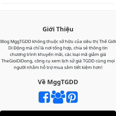
MÃ
THẺ
CÀO
ĐIỆN
THOẠI
Giới Thiệu
ONLINE
GIÁ
Blog MggTGDD không thuộc sở hữu của siêu thị Thế Giới
RẺ
Di Động mà chỉ là nơi tổng hợp, chia sẻ thông tin
NHẤT
chương trình khuyến mãi, các loại mã giảm giá
VIETTEL,
TheGioiDiDong, công cụ xem lịch sử giá TGDD cùng mọi
MOBI,
người nhằm hỗ trợ mua sắm tiết kiệm hơn!
VINA
TẠI
Về MggTGDD
THẾ
GIỚI
DI
ĐỘNG