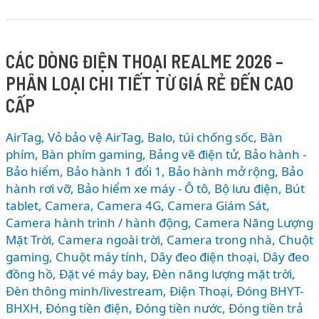
AirPods
Max
2
CÁC DÒNG ĐIỆN THOẠI REALME 2026 –
vs
PHÂN LOẠI CHI TIẾT TỪ GIÁ RẺ ĐẾN CAO
Sony
WH-
CẤP
1000XM6
vs
AirTag, Vỏ bảo vệ AirTag
,
Balo, túi chống sốc
,
Bàn
Bose
phím
,
Bàn phím gaming
,
Bảng vẽ điện tử
,
Bảo hành -
QC
Bảo hiểm
,
Bảo hành 1 đổi 1
,
Bảo hành mở rộng
,
Bảo
hành rơi vỡ
,
Bảo hiểm xe máy - Ô tô
,
Bộ lưu điện
,
Bút
Ultra:
tablet
,
Camera
,
Camera 4G
,
Camera Giám Sát
,
Đâu
Camera hành trình / hành động
,
Camera Năng Lượng
là
Mặt Trời
,
Camera ngoài trời
,
Camera trong nhà
,
Chuột
tai
gaming
,
Chuột máy tính
,
Dây đeo điện thoại
,
Dây đeo
nghe
đồng hồ
,
Đặt vé máy bay
,
Đèn năng lượng mặt trời
,
chống
Đèn thông minh/livestream
,
Điện Thoại
,
Đóng BHYT-
ồn
BHXH
,
Đóng tiền điện
,
Đóng tiền nước
,
Đóng tiền trả
tốt