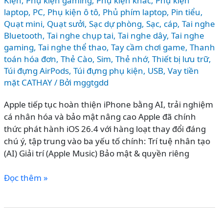
Kiện
,
Phụ kiện gaming
,
Phụ kiện khác
,
Phụ kiện
laptop, PC
,
Phụ kiện ô tô
,
Phủ phím laptop
,
Pin tiểu
,
Quạt mini
,
Quạt sưởi
,
Sạc dự phòng
,
Sạc, cáp
,
Tai nghe
Bluetooth
,
Tai nghe chụp tai
,
Tai nghe dây
,
Tai nghe
gaming
,
Tai nghe thể thao
,
Tay cầm chơi game
,
Thanh
toán hóa đơn
,
Thẻ Cào, Sim
,
Thẻ nhớ
,
Thiết bị lưu trữ
,
Túi đựng AirPods
,
Túi đựng phụ kiện
,
USB
,
Vay tiền
mặt CATHAY
/ Bởi
mggtgdd
Apple tiếp tục hoàn thiện iPhone bằng AI, trải nghiệm
cá nhân hóa và bảo mật nâng cao Apple đã chính
thức phát hành iOS 26.4 với hàng loạt thay đổi đáng
chú ý, tập trung vào ba yếu tố chính: Trí tuệ nhân tạo
(AI) Giải trí (Apple Music) Bảo mật & quyền riêng
iOS
Đọc thêm »
26.4
có
gì