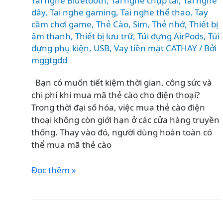
Tai nghe Bluetooth
,
Tai nghe chụp tai
,
Tai nghe
dây
,
Tai nghe gaming
,
Tai nghe thể thao
,
Tay
cầm chơi game
,
Thẻ Cào, Sim
,
Thẻ nhớ
,
Thiết bị
âm thanh
,
Thiết bị lưu trữ
,
Túi đựng AirPods
,
Túi
đựng phụ kiện
,
USB
,
Vay tiền mặt CATHAY
/ Bởi
mggtgdd
Bạn có muốn tiết kiệm thời gian, công sức và
chi phí khi mua mã thẻ cào cho điện thoại?
Trong thời đại số hóa, việc mua thẻ cào điện
thoại không còn giới hạn ở các cửa hàng truyền
thống. Thay vào đó, người dùng hoàn toàn có
thể mua mã thẻ cào
CÁCH
Đọc thêm »
MUA
MÃ
THẺ
CÀO