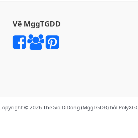
Về MggTGDD
Copyright © 2026 TheGioiDiDong (MggTGDĐ) bởi PolyXG