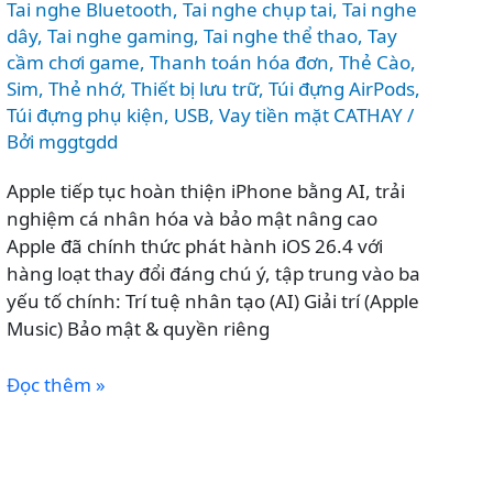
Tai nghe Bluetooth
,
Tai nghe chụp tai
,
Tai nghe
dây
,
Tai nghe gaming
,
Tai nghe thể thao
,
Tay
cầm chơi game
,
Thanh toán hóa đơn
,
Thẻ Cào,
Sim
,
Thẻ nhớ
,
Thiết bị lưu trữ
,
Túi đựng AirPods
,
Túi đựng phụ kiện
,
USB
,
Vay tiền mặt CATHAY
/
Bởi
mggtgdd
Apple tiếp tục hoàn thiện iPhone bằng AI, trải
nghiệm cá nhân hóa và bảo mật nâng cao
Apple đã chính thức phát hành iOS 26.4 với
hàng loạt thay đổi đáng chú ý, tập trung vào ba
yếu tố chính: Trí tuệ nhân tạo (AI) Giải trí (Apple
Music) Bảo mật & quyền riêng
iOS
Đọc thêm »
26.4
có
gì