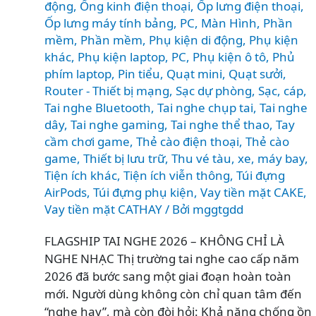
động
,
Ống kinh điện thoại
,
Ốp lưng điện thoại
,
Ốp lưng máy tính bảng
,
PC, Màn Hình
,
Phần
mềm
,
Phần mềm
,
Phụ kiện di động
,
Phụ kiện
khác
,
Phụ kiện laptop, PC
,
Phụ kiện ô tô
,
Phủ
phím laptop
,
Pin tiểu
,
Quạt mini
,
Quạt sưởi
,
Router - Thiết bị mạng
,
Sạc dự phòng
,
Sạc, cáp
,
Tai nghe Bluetooth
,
Tai nghe chụp tai
,
Tai nghe
dây
,
Tai nghe gaming
,
Tai nghe thể thao
,
Tay
cầm chơi game
,
Thẻ cào điện thoại
,
Thẻ cào
game
,
Thiết bị lưu trữ
,
Thu vé tàu, xe, máy bay
,
Tiện ích khác
,
Tiện ích viễn thông
,
Túi đựng
AirPods
,
Túi đựng phụ kiện
,
Vay tiền mặt CAKE
,
Vay tiền mặt CATHAY
/ Bởi
mggtgdd
FLAGSHIP TAI NGHE 2026 – KHÔNG CHỈ LÀ
NGHE NHẠC Thị trường tai nghe cao cấp năm
2026 đã bước sang một giai đoạn hoàn toàn
mới. Người dùng không còn chỉ quan tâm đến
“nghe hay”, mà còn đòi hỏi: Khả năng chống ồn