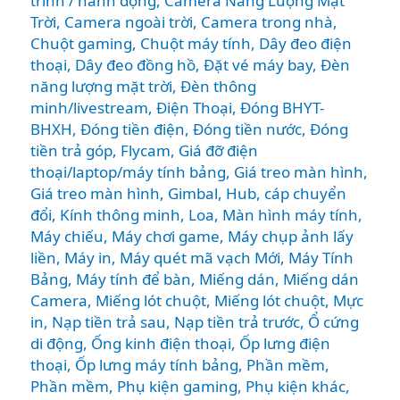
trình / hành động
,
Camera Năng Lượng Mặt
Trời
,
Camera ngoài trời
,
Camera trong nhà
,
Chuột gaming
,
Chuột máy tính
,
Dây đeo điện
thoại
,
Dây đeo đồng hồ
,
Đặt vé máy bay
,
Đèn
năng lượng mặt trời
,
Đèn thông
minh/livestream
,
Điện Thoại
,
Đóng BHYT-
BHXH
,
Đóng tiền điện
,
Đóng tiền nước
,
Đóng
tiền trả góp
,
Flycam
,
Giá đỡ điện
thoại/laptop/máy tính bảng
,
Giá treo màn hình
,
Giá treo màn hình
,
Gimbal
,
Hub, cáp chuyển
đổi
,
Kính thông minh
,
Loa
,
Màn hình máy tính
,
Máy chiếu
,
Máy chơi game
,
Máy chụp ảnh lấy
liền
,
Máy in
,
Máy quét mã vạch Mới
,
Máy Tính
Bảng
,
Máy tính để bàn
,
Miếng dán
,
Miếng dán
Camera
,
Miếng lót chuột
,
Miếng lót chuột
,
Mực
in
,
Nạp tiền trả sau
,
Nạp tiền trả trước
,
Ổ cứng
di động
,
Ống kinh điện thoại
,
Ốp lưng điện
thoại
,
Ốp lưng máy tính bảng
,
Phần mềm
,
Phần mềm
,
Phụ kiện gaming
,
Phụ kiện khác
,