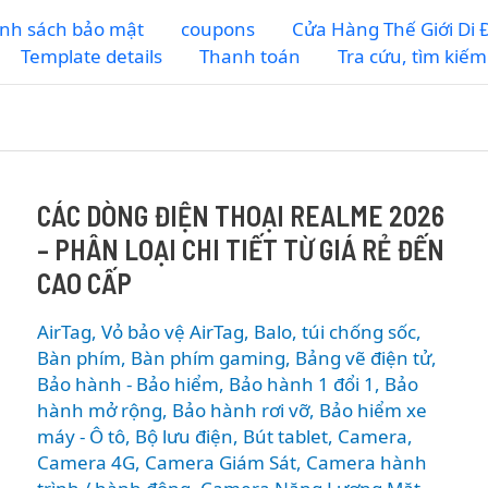
nh sách bảo mật
coupons
Cửa Hàng Thế Giới Di
Template details
Thanh toán
Tra cứu, tìm kiế
CÁC DÒNG ĐIỆN THOẠI REALME 2026
– PHÂN LOẠI CHI TIẾT TỪ GIÁ RẺ ĐẾN
CAO CẤP
AirTag, Vỏ bảo vệ AirTag
,
Balo, túi chống sốc
,
Bàn phím
,
Bàn phím gaming
,
Bảng vẽ điện tử
,
Bảo hành - Bảo hiểm
,
Bảo hành 1 đổi 1
,
Bảo
hành mở rộng
,
Bảo hành rơi vỡ
,
Bảo hiểm xe
máy - Ô tô
,
Bộ lưu điện
,
Bút tablet
,
Camera
,
Camera 4G
,
Camera Giám Sát
,
Camera hành