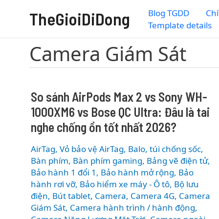
Nhảy
Blog TGDD
Chí
TheGioiDiDong
tới
Template details
nội
dung
Camera Giám Sát
So sánh AirPods Max 2 vs Sony WH-
1000XM6 vs Bose QC Ultra: Đâu là tai
nghe chống ồn tốt nhất 2026?
AirTag, Vỏ bảo vệ AirTag
,
Balo, túi chống sốc
,
Bàn phím
,
Bàn phím gaming
,
Bảng vẽ điện tử
,
Bảo hành 1 đổi 1
,
Bảo hành mở rộng
,
Bảo
hành rơi vỡ
,
Bảo hiểm xe máy - Ô tô
,
Bộ lưu
điện
,
Bút tablet
,
Camera
,
Camera 4G
,
Camera
Giám Sát
,
Camera hành trình / hành động
,