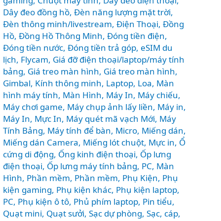
gaming
,
Chuột máy tính
,
Dây đeo điện thoại
,
Dây đeo đồng hồ
,
Đèn năng lượng mặt trời
,
Đèn thông minh/livestream
,
Điện Thoại
,
Đồng
Hồ
,
Đồng Hồ Thông Minh
,
Đóng tiền điện
,
Đóng tiền nước
,
Đóng tiền trả góp
,
eSIM du
lịch
,
Flycam
,
Giá đỡ điện thoại/laptop/máy tính
bảng
,
Giá treo màn hình
,
Giá treo màn hình
,
Gimbal
,
Kính thông minh
,
Laptop
,
Loa
,
Màn
hình máy tính
,
Màn Hình, Máy In
,
Máy chiếu
,
Máy chơi game
,
Máy chụp ảnh lấy liền
,
Máy in
,
Máy In, Mực In
,
Máy quét mã vạch Mới
,
Máy
Tính Bảng
,
Máy tính để bàn
,
Micro
,
Miếng dán
,
Miếng dán Camera
,
Miếng lót chuột
,
Mực in
,
Ổ
cứng di động
,
Ống kinh điện thoại
,
Ốp lưng
điện thoại
,
Ốp lưng máy tính bảng
,
PC, Màn
Hình
,
Phần mềm
,
Phần mềm
,
Phụ Kiện
,
Phụ
kiện gaming
,
Phụ kiện khác
,
Phụ kiện laptop,
PC
,
Phụ kiện ô tô
,
Phủ phím laptop
,
Pin tiểu
,
Quạt mini
,
Quạt sưởi
,
Sạc dự phòng
,
Sạc, cáp
,