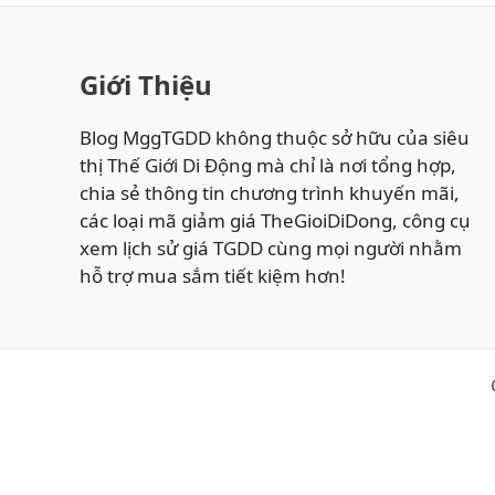
ĐIỆN
THOẠI
ONLINE
Giới Thiệu
GIÁ
RẺ
Blog MggTGDD không thuộc sở hữu của siêu
NHẤT
thị Thế Giới Di Động mà chỉ là nơi tổng hợp,
VIETTEL,
chia sẻ thông tin chương trình khuyến mãi,
MOBI,
các loại mã giảm giá TheGioiDiDong, công cụ
VINA
xem lịch sử giá TGDD cùng mọi người nhằm
TẠI
hỗ trợ mua sắm tiết kiệm hơn!
THẾ
GIỚI
DI
ĐỘNG