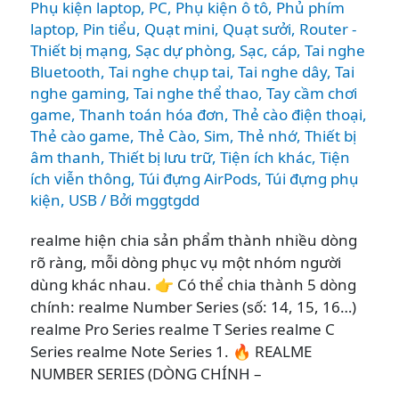
Phụ kiện laptop, PC
,
Phụ kiện ô tô
,
Phủ phím
laptop
,
Pin tiểu
,
Quạt mini
,
Quạt sưởi
,
Router -
Thiết bị mạng
,
Sạc dự phòng
,
Sạc, cáp
,
Tai nghe
Bluetooth
,
Tai nghe chụp tai
,
Tai nghe dây
,
Tai
nghe gaming
,
Tai nghe thể thao
,
Tay cầm chơi
game
,
Thanh toán hóa đơn
,
Thẻ cào điện thoại
,
Thẻ cào game
,
Thẻ Cào, Sim
,
Thẻ nhớ
,
Thiết bị
âm thanh
,
Thiết bị lưu trữ
,
Tiện ích khác
,
Tiện
ích viễn thông
,
Túi đựng AirPods
,
Túi đựng phụ
kiện
,
USB
/ Bởi
mggtgdd
realme hiện chia sản phẩm thành nhiều dòng
rõ ràng, mỗi dòng phục vụ một nhóm người
dùng khác nhau. 👉 Có thể chia thành 5 dòng
chính: realme Number Series (số: 14, 15, 16…)
realme Pro Series realme T Series realme C
Series realme Note Series 1. 🔥 REALME
NUMBER SERIES (DÒNG CHÍNH –