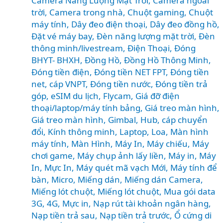
Camera Năng Lượng Mặt Trời
,
Camera ngoài
trời
,
Camera trong nhà
,
Chuột gaming
,
Chuột
máy tính
,
Dây đeo điện thoại
,
Dây đeo đồng hồ
,
Đặt vé máy bay
,
Đèn năng lượng mặt trời
,
Đèn
thông minh/livestream
,
Điện Thoại
,
Đóng
BHYT- BHXH
,
Đồng Hồ
,
Đồng Hồ Thông Minh
,
Đóng tiền điện
,
Đóng tiền NET FPT
,
Đóng tiền
net, cáp VNPT
,
Đóng tiền nước
,
Đóng tiền trả
góp
,
eSIM du lịch
,
Flycam
,
Giá đỡ điện
thoại/laptop/máy tính bảng
,
Giá treo màn hình
,
Giá treo màn hình
,
Gimbal
,
Hub, cáp chuyển
đổi
,
Kính thông minh
,
Laptop
,
Loa
,
Màn hình
máy tính
,
Màn Hình, Máy In
,
Máy chiếu
,
Máy
chơi game
,
Máy chụp ảnh lấy liền
,
Máy in
,
Máy
In, Mực In
,
Máy quét mã vạch Mới
,
Máy tính để
bàn
,
Micro
,
Miếng dán
,
Miếng dán Camera
,
Miếng lót chuột
,
Miếng lót chuột
,
Mua gói data
3G, 4G
,
Mực in
,
Nạp rút tài khoản ngân hàng
,
Nạp tiền trả sau
,
Nạp tiền trả trước
,
Ổ cứng di