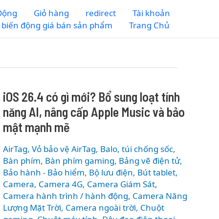
 Động
Giỏ hàng
redirect
Tài khoản
m biến động giá bán sản phẩm
Trang Chủ
iOS 26.4 có gì mới? Bổ sung loạt tính
năng AI, nâng cấp Apple Music và bảo
mật mạnh mẽ
AirTag, Vỏ bảo vệ AirTag
,
Balo, túi chống sốc
,
Bàn phím
,
Bàn phím gaming
,
Bảng vẽ điện tử
,
Bảo hành - Bảo hiểm
,
Bộ lưu điện
,
Bút tablet
,
Camera
,
Camera 4G
,
Camera Giám Sát
,
Camera hành trình / hành động
,
Camera Năng
Lượng Mặt Trời
,
Camera ngoài trời
,
Chuột