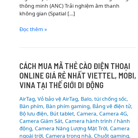
thông minh (ANC) Trải nghiệm âm thanh
không gian (Spatial […]
So
Đọc thêm »
sánh
AirPods
Max
2
CÁCH MUA MÃ THẺ CÀO ĐIỆN THOẠI
vs
ONLINE GIÁ RẺ NHẤT VIETTEL, MOBI,
Sony
WH-
VINA TẠI THẾ GIỚI DI ĐỘNG
1000XM6
vs
AirTag, Vỏ bảo vệ AirTag
,
Balo, túi chống sốc
,
Bose
Bàn phím
,
Bàn phím gaming
,
Bảng vẽ điện tử
,
QC
Bộ lưu điện
,
Bút tablet
,
Camera
,
Camera 4G
,
Camera Giám Sát
,
Camera hành trình / hành
Ultra:
động
,
Camera Năng Lượng Mặt Trời
,
Camera
Đâu
ngoài trời
,
Camera trong nhà
,
Chuột gaming
,
là