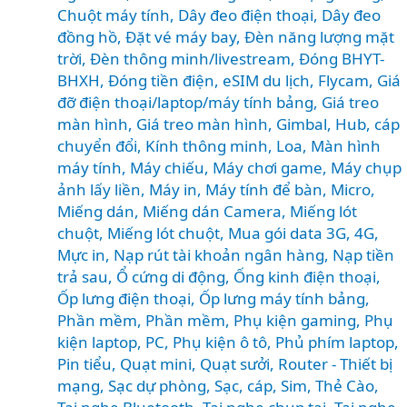
Chuột máy tính
,
Dây đeo điện thoại
,
Dây đeo
tai
đồng hồ
,
Đặt vé máy bay
,
Đèn năng lượng mặt
nghe
trời
,
Đèn thông minh/livestream
,
Đóng BHYT-
chống
BHXH
,
Đóng tiền điện
,
eSIM du lịch
,
Flycam
,
Giá
ồn
đỡ điện thoại/laptop/máy tính bảng
,
Giá treo
tốt
màn hình
,
Giá treo màn hình
,
Gimbal
,
Hub, cáp
nhất
chuyển đổi
,
Kính thông minh
,
Loa
,
Màn hình
2026?
máy tính
,
Máy chiếu
,
Máy chơi game
,
Máy chụp
ảnh lấy liền
,
Máy in
,
Máy tính để bàn
,
Micro
,
Miếng dán
,
Miếng dán Camera
,
Miếng lót
chuột
,
Miếng lót chuột
,
Mua gói data 3G, 4G
,
Mực in
,
Nạp rút tài khoản ngân hàng
,
Nạp tiền
trả sau
,
Ổ cứng di động
,
Ống kinh điện thoại
,
Ốp lưng điện thoại
,
Ốp lưng máy tính bảng
,
Phần mềm
,
Phần mềm
,
Phụ kiện gaming
,
Phụ
kiện laptop, PC
,
Phụ kiện ô tô
,
Phủ phím laptop
,
Pin tiểu
,
Quạt mini
,
Quạt sưởi
,
Router - Thiết bị
mạng
,
Sạc dự phòng
,
Sạc, cáp
,
Sim, Thẻ Cào
,