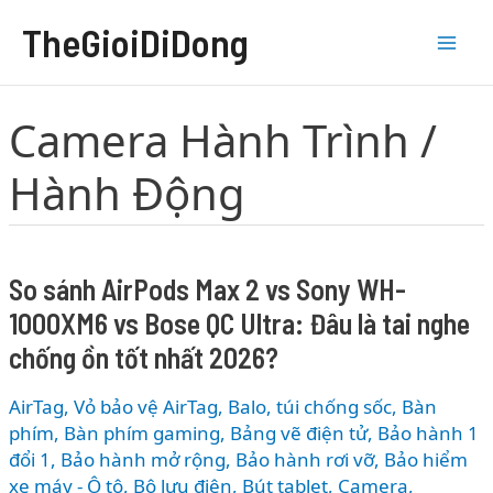
Nhảy
TheGioiDiDong
tới
nội
dung
Camera Hành Trình /
Hành Động
So sánh AirPods Max 2 vs Sony WH-
1000XM6 vs Bose QC Ultra: Đâu là tai nghe
chống ồn tốt nhất 2026?
AirTag, Vỏ bảo vệ AirTag
,
Balo, túi chống sốc
,
Bàn
phím
,
Bàn phím gaming
,
Bảng vẽ điện tử
,
Bảo hành 1
đổi 1
,
Bảo hành mở rộng
,
Bảo hành rơi vỡ
,
Bảo hiểm
xe máy - Ô tô
,
Bộ lưu điện
,
Bút tablet
,
Camera
,