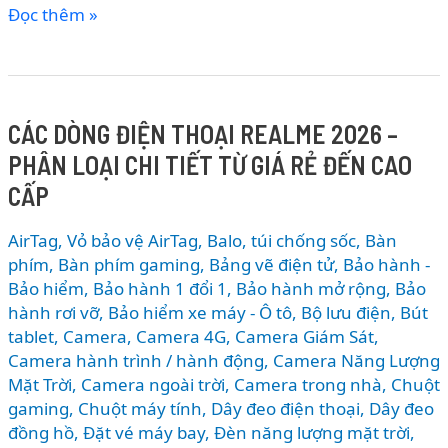
So
Đọc thêm »
sánh
AirPods
Max
2
CÁC DÒNG ĐIỆN THOẠI REALME 2026 –
vs
PHÂN LOẠI CHI TIẾT TỪ GIÁ RẺ ĐẾN CAO
Sony
WH-
CẤP
1000XM6
vs
AirTag, Vỏ bảo vệ AirTag
,
Balo, túi chống sốc
,
Bàn
Bose
phím
,
Bàn phím gaming
,
Bảng vẽ điện tử
,
Bảo hành -
QC
Bảo hiểm
,
Bảo hành 1 đổi 1
,
Bảo hành mở rộng
,
Bảo
hành rơi vỡ
,
Bảo hiểm xe máy - Ô tô
,
Bộ lưu điện
,
Bút
Ultra:
tablet
,
Camera
,
Camera 4G
,
Camera Giám Sát
,
Đâu
Camera hành trình / hành động
,
Camera Năng Lượng
là
Mặt Trời
,
Camera ngoài trời
,
Camera trong nhà
,
Chuột
tai
gaming
,
Chuột máy tính
,
Dây đeo điện thoại
,
Dây đeo
nghe
đồng hồ
,
Đặt vé máy bay
,
Đèn năng lượng mặt trời
,
chống