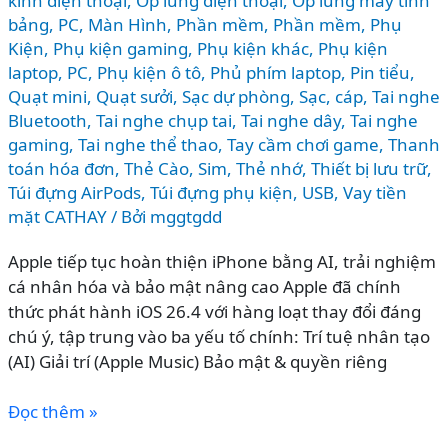
kinh điện thoại
,
Ốp lưng điện thoại
,
Ốp lưng máy tính
bảng
,
PC, Màn Hình
,
Phần mềm
,
Phần mềm
,
Phụ
Kiện
,
Phụ kiện gaming
,
Phụ kiện khác
,
Phụ kiện
laptop, PC
,
Phụ kiện ô tô
,
Phủ phím laptop
,
Pin tiểu
,
Quạt mini
,
Quạt sưởi
,
Sạc dự phòng
,
Sạc, cáp
,
Tai nghe
Bluetooth
,
Tai nghe chụp tai
,
Tai nghe dây
,
Tai nghe
gaming
,
Tai nghe thể thao
,
Tay cầm chơi game
,
Thanh
toán hóa đơn
,
Thẻ Cào, Sim
,
Thẻ nhớ
,
Thiết bị lưu trữ
,
Túi đựng AirPods
,
Túi đựng phụ kiện
,
USB
,
Vay tiền
mặt CATHAY
/ Bởi
mggtgdd
Apple tiếp tục hoàn thiện iPhone bằng AI, trải nghiệm
cá nhân hóa và bảo mật nâng cao Apple đã chính
thức phát hành iOS 26.4 với hàng loạt thay đổi đáng
chú ý, tập trung vào ba yếu tố chính: Trí tuệ nhân tạo
(AI) Giải trí (Apple Music) Bảo mật & quyền riêng
iOS
Đọc thêm »
26.4