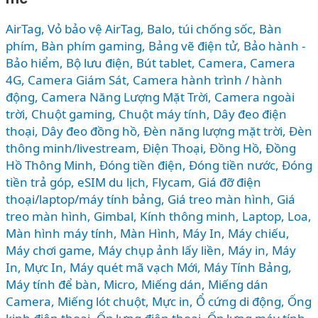
LOẠI
CHI
AirTag, Vỏ bảo vệ AirTag
,
Balo, túi chống sốc
,
Bàn
TIẾT
phím
,
Bàn phím gaming
,
Bảng vẽ điện tử
,
Bảo hành -
TỪ
Bảo hiểm
,
Bộ lưu điện
,
Bút tablet
,
Camera
,
Camera
4G
,
Camera Giám Sát
,
Camera hành trình / hành
GIÁ
động
,
Camera Năng Lượng Mặt Trời
,
Camera ngoài
RẺ
trời
,
Chuột gaming
,
Chuột máy tính
,
Dây đeo điện
ĐẾN
thoại
,
Dây đeo đồng hồ
,
Đèn năng lượng mặt trời
,
Đèn
CAO
thông minh/livestream
,
Điện Thoại
,
Đồng Hồ
,
Đồng
CẤP
Hồ Thông Minh
,
Đóng tiền điện
,
Đóng tiền nước
,
Đóng
tiền trả góp
,
eSIM du lịch
,
Flycam
,
Giá đỡ điện
thoại/laptop/máy tính bảng
,
Giá treo màn hình
,
Giá
treo màn hình
,
Gimbal
,
Kính thông minh
,
Laptop
,
Loa
,
Màn hình máy tính
,
Màn Hình, Máy In
,
Máy chiếu
,
Máy chơi game
,
Máy chụp ảnh lấy liền
,
Máy in
,
Máy
In, Mực In
,
Máy quét mã vạch Mới
,
Máy Tính Bảng
,
Máy tính để bàn
,
Micro
,
Miếng dán
,
Miếng dán
Camera
,
Miếng lót chuột
,
Mực in
,
Ổ cứng di động
,
Ống