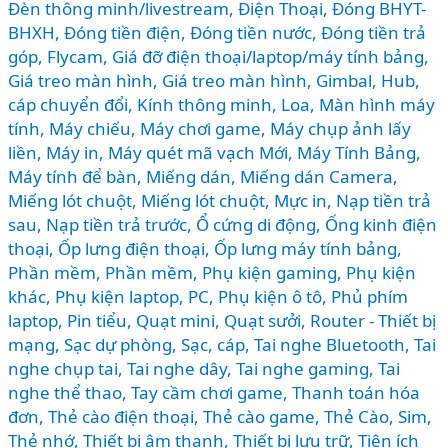
Đèn thông minh/livestream
,
Điện Thoại
,
Đóng BHYT-
ồn
BHXH
,
Đóng tiền điện
,
Đóng tiền nước
,
Đóng tiền trả
tốt
góp
,
Flycam
,
Giá đỡ điện thoại/laptop/máy tính bảng
,
nhất
Giá treo màn hình
,
Giá treo màn hình
,
Gimbal
,
Hub,
2026?
cáp chuyển đổi
,
Kính thông minh
,
Loa
,
Màn hình máy
tính
,
Máy chiếu
,
Máy chơi game
,
Máy chụp ảnh lấy
liền
,
Máy in
,
Máy quét mã vạch Mới
,
Máy Tính Bảng
,
Máy tính để bàn
,
Miếng dán
,
Miếng dán Camera
,
Miếng lót chuột
,
Miếng lót chuột
,
Mực in
,
Nạp tiền trả
sau
,
Nạp tiền trả trước
,
Ổ cứng di động
,
Ống kinh điện
thoại
,
Ốp lưng điện thoại
,
Ốp lưng máy tính bảng
,
Phần mềm
,
Phần mềm
,
Phụ kiện gaming
,
Phụ kiện
khác
,
Phụ kiện laptop, PC
,
Phụ kiện ô tô
,
Phủ phím
laptop
,
Pin tiểu
,
Quạt mini
,
Quạt sưởi
,
Router - Thiết bị
mạng
,
Sạc dự phòng
,
Sạc, cáp
,
Tai nghe Bluetooth
,
Tai
nghe chụp tai
,
Tai nghe dây
,
Tai nghe gaming
,
Tai
nghe thể thao
,
Tay cầm chơi game
,
Thanh toán hóa
đơn
,
Thẻ cào điện thoại
,
Thẻ cào game
,
Thẻ Cào, Sim
,
Thẻ nhớ
,
Thiết bị âm thanh
,
Thiết bị lưu trữ
,
Tiện ích