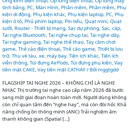
Ống kinh điện thoại
,
Ốp lưng điện thoại
,
Ốp lưng máy
tính bảng
,
PC, Màn Hình
,
Phần mềm
,
Phần mềm
,
Phụ
kiện di động
,
Phụ kiện khác
,
Phụ kiện laptop, PC
,
Phụ
kiện ô tô
,
Phủ phím laptop
,
Pin tiểu
,
Quạt mini
,
Quạt
sưởi
,
Router - Thiết bị mạng
,
Sạc dự phòng
,
Sạc, cáp
,
Tai nghe Bluetooth
,
Tai nghe chụp tai
,
Tai nghe dây
,
Tai nghe gaming
,
Tai nghe thể thao
,
Tay cầm chơi
game
,
Thẻ cào điện thoại
,
Thẻ cào game
,
Thiết bị lưu
trữ
,
Thu vé tàu, xe, máy bay
,
Tiện ích khác
,
Tiện ích
viễn thông
,
Túi đựng AirPods
,
Túi đựng phụ kiện
,
Vay
tiền mặt CAKE
,
Vay tiền mặt CATHAY
/ Bởi
mggtgdd
FLAGSHIP TAI NGHE 2026 – KHÔNG CHỈ LÀ NGHE
NHẠC Thị trường tai nghe cao cấp năm 2026 đã bước
sang một giai đoạn hoàn toàn mới. Người dùng không
còn chỉ quan tâm đến “nghe hay”, mà còn đòi hỏi: Khả
năng chống ồn thông minh (ANC) Trải nghiệm âm
thanh không gian (Spatial […]