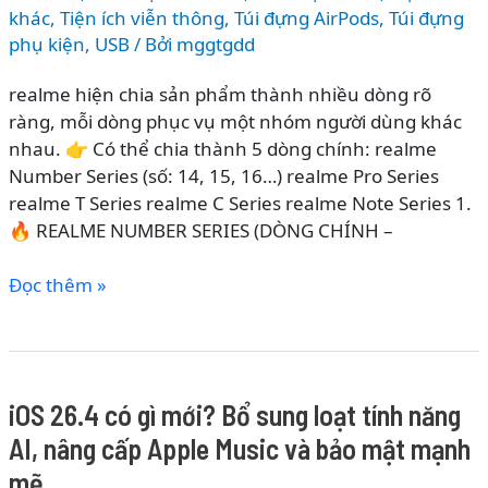
khác
,
Tiện ích viễn thông
,
Túi đựng AirPods
,
Túi đựng
phụ kiện
,
USB
/ Bởi
mggtgdd
realme hiện chia sản phẩm thành nhiều dòng rõ
ràng, mỗi dòng phục vụ một nhóm người dùng khác
nhau. 👉 Có thể chia thành 5 dòng chính: realme
Number Series (số: 14, 15, 16…) realme Pro Series
realme T Series realme C Series realme Note Series 1.
🔥 REALME NUMBER SERIES (DÒNG CHÍNH –
CÁC
Đọc thêm »
DÒNG
ĐIỆN
THOẠI
REALME
iOS 26.4 có gì mới? Bổ sung loạt tính năng
2026
AI, nâng cấp Apple Music và bảo mật mạnh
–
PHÂN
mẽ