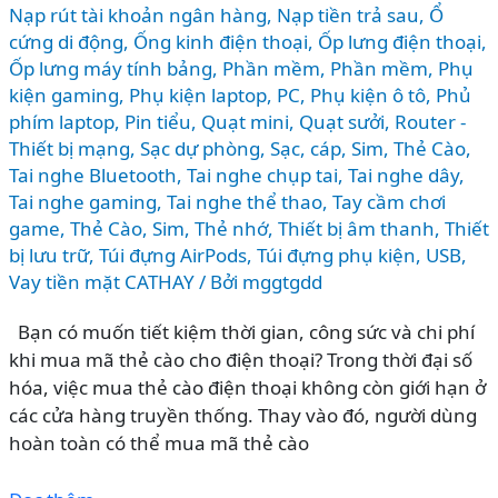
Nạp rút tài khoản ngân hàng
,
Nạp tiền trả sau
,
Ổ
cứng di động
,
Ống kinh điện thoại
,
Ốp lưng điện thoại
,
Ốp lưng máy tính bảng
,
Phần mềm
,
Phần mềm
,
Phụ
kiện gaming
,
Phụ kiện laptop, PC
,
Phụ kiện ô tô
,
Phủ
phím laptop
,
Pin tiểu
,
Quạt mini
,
Quạt sưởi
,
Router -
Thiết bị mạng
,
Sạc dự phòng
,
Sạc, cáp
,
Sim, Thẻ Cào
,
Tai nghe Bluetooth
,
Tai nghe chụp tai
,
Tai nghe dây
,
Tai nghe gaming
,
Tai nghe thể thao
,
Tay cầm chơi
game
,
Thẻ Cào, Sim
,
Thẻ nhớ
,
Thiết bị âm thanh
,
Thiết
bị lưu trữ
,
Túi đựng AirPods
,
Túi đựng phụ kiện
,
USB
,
Vay tiền mặt CATHAY
/ Bởi
mggtgdd
Bạn có muốn tiết kiệm thời gian, công sức và chi phí
khi mua mã thẻ cào cho điện thoại? Trong thời đại số
hóa, việc mua thẻ cào điện thoại không còn giới hạn ở
các cửa hàng truyền thống. Thay vào đó, người dùng
hoàn toàn có thể mua mã thẻ cào