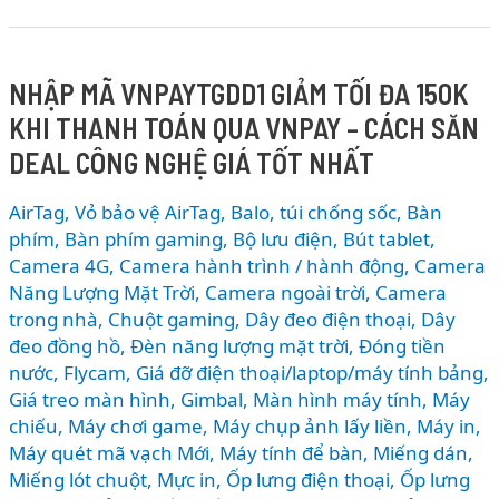
có
gì
mới?
NHẬP MÃ VNPAYTGDD1 GIẢM TỐI ĐA 150K
Bổ
KHI THANH TOÁN QUA VNPAY – CÁCH SĂN
sung
loạt
DEAL CÔNG NGHỆ GIÁ TỐT NHẤT
tính
năng
AirTag, Vỏ bảo vệ AirTag
,
Balo, túi chống sốc
,
Bàn
AI,
phím
,
Bàn phím gaming
,
Bộ lưu điện
,
Bút tablet
,
nâng
Camera 4G
,
Camera hành trình / hành động
,
Camera
Năng Lượng Mặt Trời
,
Camera ngoài trời
,
Camera
cấp
trong nhà
,
Chuột gaming
,
Dây đeo điện thoại
,
Dây
Apple
đeo đồng hồ
,
Đèn năng lượng mặt trời
,
Đóng tiền
Music
nước
,
Flycam
,
Giá đỡ điện thoại/laptop/máy tính bảng
,
và
Giá treo màn hình
,
Gimbal
,
Màn hình máy tính
,
Máy
bảo
chiếu
,
Máy chơi game
,
Máy chụp ảnh lấy liền
,
Máy in
,
mật
Máy quét mã vạch Mới
,
Máy tính để bàn
,
Miếng dán
,
mạnh
Miếng lót chuột
,
Mực in
,
Ốp lưng điện thoại
,
Ốp lưng
mẽ