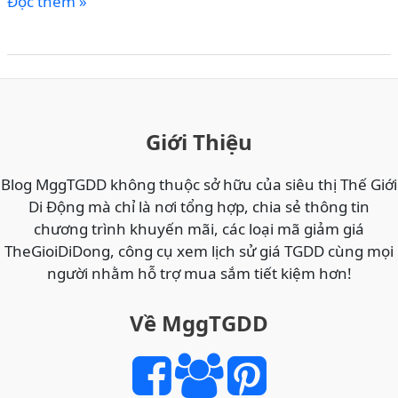
CÁCH
Đọc thêm »
MUA
MÃ
THẺ
CÀO
ĐIỆN
THOẠI
Giới Thiệu
ONLINE
GIÁ
Blog MggTGDD không thuộc sở hữu của siêu thị Thế Giới
RẺ
Di Động mà chỉ là nơi tổng hợp, chia sẻ thông tin
NHẤT
chương trình khuyến mãi, các loại mã giảm giá
VIETTEL,
TheGioiDiDong, công cụ xem lịch sử giá TGDD cùng mọi
MOBI,
người nhằm hỗ trợ mua sắm tiết kiệm hơn!
VINA
TẠI
Về MggTGDD
THẾ
GIỚI
DI