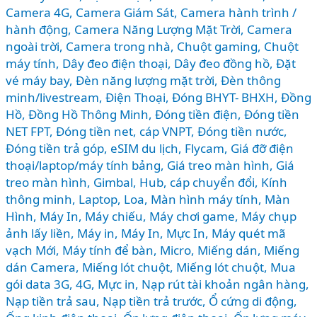
Camera 4G
,
Camera Giám Sát
,
Camera hành trình /
hành động
,
Camera Năng Lượng Mặt Trời
,
Camera
ngoài trời
,
Camera trong nhà
,
Chuột gaming
,
Chuột
máy tính
,
Dây đeo điện thoại
,
Dây đeo đồng hồ
,
Đặt
vé máy bay
,
Đèn năng lượng mặt trời
,
Đèn thông
minh/livestream
,
Điện Thoại
,
Đóng BHYT- BHXH
,
Đồng
Hồ
,
Đồng Hồ Thông Minh
,
Đóng tiền điện
,
Đóng tiền
NET FPT
,
Đóng tiền net, cáp VNPT
,
Đóng tiền nước
,
Đóng tiền trả góp
,
eSIM du lịch
,
Flycam
,
Giá đỡ điện
thoại/laptop/máy tính bảng
,
Giá treo màn hình
,
Giá
treo màn hình
,
Gimbal
,
Hub, cáp chuyển đổi
,
Kính
thông minh
,
Laptop
,
Loa
,
Màn hình máy tính
,
Màn
Hình, Máy In
,
Máy chiếu
,
Máy chơi game
,
Máy chụp
ảnh lấy liền
,
Máy in
,
Máy In, Mực In
,
Máy quét mã
vạch Mới
,
Máy tính để bàn
,
Micro
,
Miếng dán
,
Miếng
dán Camera
,
Miếng lót chuột
,
Miếng lót chuột
,
Mua
gói data 3G, 4G
,
Mực in
,
Nạp rút tài khoản ngân hàng
,
Nạp tiền trả sau
,
Nạp tiền trả trước
,
Ổ cứng di động
,