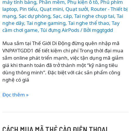
máy tính bảng
,
Phần mềm
,
Phụ kiện ô tô
,
Phủ phím
laptop
,
Pin tiểu
,
Quạt mini
,
Quạt sưởi
,
Router - Thiết bị
mạng
,
Sạc dự phòng
,
Sạc, cáp
,
Tai nghe chụp tai
,
Tai
nghe dây
,
Tai nghe gaming
,
Tai nghe thể thao
,
Tay
cầm chơi game
,
Túi đựng AirPods
/ Bởi
mggtgdd
Mua sắm tại Thế Giới Di Động đừng quên nhập mã
VNPAYTGDD1 để tiết kiệm chi phí Trong thời đại mua
sắm online phát triển mạnh, việc tận dụng mã giảm
giá khi thanh toán đã trở thành một “kỹ năng tiêu
dùng thông minh”. Đặc biệt với các sản phẩm công
nghệ có giá
NHẬP
Đọc thêm »
MÃ
VNPAYTGDD1
GIẢM
TỐI
CÁCH MUA MÃ THẺ CÀO ĐIỆN THOẠI
ĐA