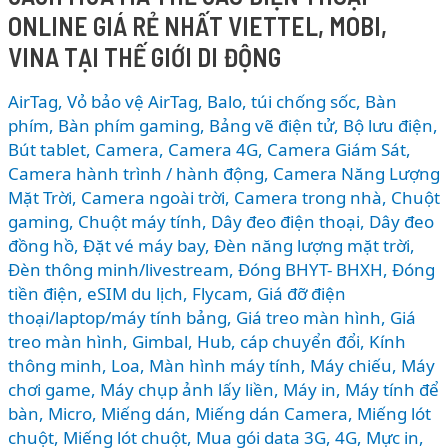
ONLINE GIÁ RẺ NHẤT VIETTEL, MOBI,
150K
KHI
VINA TẠI THẾ GIỚI DI ĐỘNG
THANH
TOÁN
AirTag, Vỏ bảo vệ AirTag
,
Balo, túi chống sốc
,
Bàn
QUA
phím
,
Bàn phím gaming
,
Bảng vẽ điện tử
,
Bộ lưu điện
,
VNPAY
Bút tablet
,
Camera
,
Camera 4G
,
Camera Giám Sát
,
Camera hành trình / hành động
,
Camera Năng Lượng
–
Mặt Trời
,
Camera ngoài trời
,
Camera trong nhà
,
Chuột
CÁCH
gaming
,
Chuột máy tính
,
Dây đeo điện thoại
,
Dây đeo
SĂN
đồng hồ
,
Đặt vé máy bay
,
Đèn năng lượng mặt trời
,
DEAL
Đèn thông minh/livestream
,
Đóng BHYT- BHXH
,
Đóng
CÔNG
tiền điện
,
eSIM du lịch
,
Flycam
,
Giá đỡ điện
NGHỆ
thoại/laptop/máy tính bảng
,
Giá treo màn hình
,
Giá
GIÁ
treo màn hình
,
Gimbal
,
Hub, cáp chuyển đổi
,
Kính
TỐT
thông minh
,
Loa
,
Màn hình máy tính
,
Máy chiếu
,
Máy
NHẤT
chơi game
,
Máy chụp ảnh lấy liền
,
Máy in
,
Máy tính để
bàn
,
Micro
,
Miếng dán
,
Miếng dán Camera
,
Miếng lót
chuột
,
Miếng lót chuột
,
Mua gói data 3G, 4G
,
Mực in
,