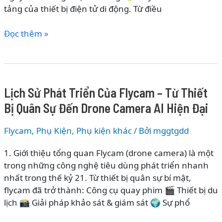
tảng của thiết bị điện tử di động. Từ điều
Sự
Đến
Lịch
Đọc thêm »
Smart
Sử
Tracker
Phát
AI
Triển
Của
Lịch Sử Phát Triển Của Flycam – Từ Thiết
Pin
Bị Quân Sự Đến Drone Camera AI Hiện Đại
Tiểu
–
Flycam
,
Phụ Kiện
,
Phụ kiện khác
/ Bởi
mggtgdd
Từ
Pin
1. Giới thiệu tổng quan Flycam (drone camera) là một
Volta
trong những công nghệ tiêu dùng phát triển nhanh
Đến
nhất trong thế kỷ 21. Từ thiết bị quân sự bí mật,
Pin
flycam đã trở thành: Công cụ quay phim 🎬 Thiết bị du
Alkaline
lịch 📸 Giải pháp khảo sát & giám sát 🌍 Sự phổ
&
Công