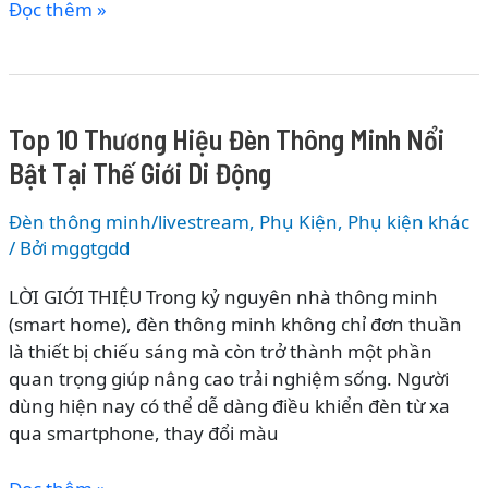
Lịch
Đọc thêm »
&
Sử
Sáng
Phát
Tạo
Triển
Cá
Của
Nhân
Top 10 Thương Hiệu Đèn Thông Minh Nổi
Gậy
Bật Tại Thế Giới Di Động
Chụp
Ảnh
Đèn thông minh/livestream
,
Phụ Kiện
,
Phụ kiện khác
&
/ Bởi
mggtgdd
Gimbal
–
LỜI GIỚI THIỆU Trong kỷ nguyên nhà thông minh
Từ
(smart home), đèn thông minh không chỉ đơn thuần
Selfie
là thiết bị chiếu sáng mà còn trở thành một phần
Stick
quan trọng giúp nâng cao trải nghiệm sống. Người
Đơn
dùng hiện nay có thể dễ dàng điều khiển đèn từ xa
Giản
qua smartphone, thay đổi màu
Đến
Công
Top