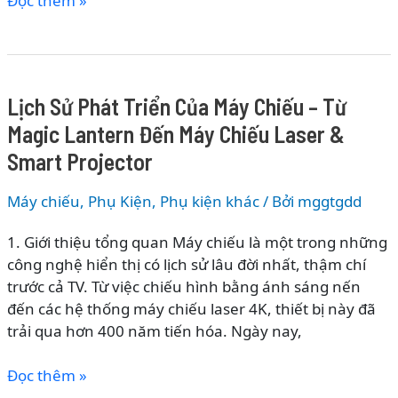
Đọc thêm »
Nghệ
10
Chống
Thương
Rung
Hiệu
AI
Đèn
Lịch Sử Phát Triển Của Máy Chiếu – Từ
Thông
Magic Lantern Đến Máy Chiếu Laser &
Minh
Nổi
Smart Projector
Bật
Tại
Máy chiếu
,
Phụ Kiện
,
Phụ kiện khác
/ Bởi
mggtgdd
Thế
1. Giới thiệu tổng quan Máy chiếu là một trong những
Giới
công nghệ hiển thị có lịch sử lâu đời nhất, thậm chí
Di
trước cả TV. Từ việc chiếu hình bằng ánh sáng nến
Động
đến các hệ thống máy chiếu laser 4K, thiết bị này đã
trải qua hơn 400 năm tiến hóa. Ngày nay,
Lịch
Đọc thêm »
Sử