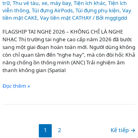
trữ
,
Thu vé tàu, xe, máy bay
,
Tiện ích khác
,
Tiện ích
viễn thông
,
Túi đựng AirPods
,
Túi đựng phụ kiện
,
Vay
tiền mặt CAKE
,
Vay tiền mặt CATHAY
/ Bởi
mggtgdd
FLAGSHIP TAI NGHE 2026 – KHÔNG CHỈ LÀ NGHE
NHẠC Thị trường tai nghe cao cấp năm 2026 đã bước
sang một giai đoạn hoàn toàn mới. Người dùng không
còn chỉ quan tâm đến “nghe hay”, mà còn đòi hỏi: Khả
năng chống ồn thông minh (ANC) Trải nghiệm âm
thanh không gian (Spatial
So
Đọc thêm »
sánh
AirPods
Max
2
vs
1
2
Kế tiếp
→
Sony