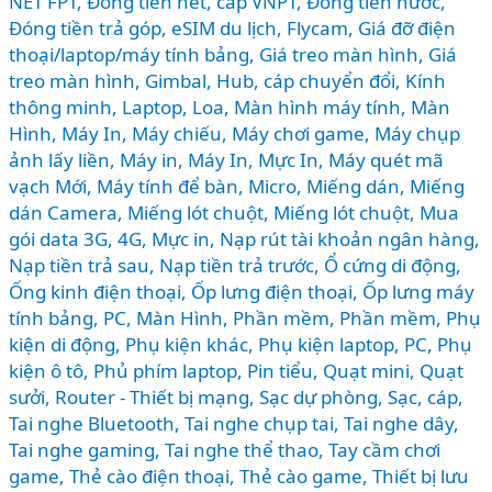
NET FPT
,
Đóng tiền net, cáp VNPT
,
Đóng tiền nước
,
Đóng tiền trả góp
,
eSIM du lịch
,
Flycam
,
Giá đỡ điện
thoại/laptop/máy tính bảng
,
Giá treo màn hình
,
Giá
treo màn hình
,
Gimbal
,
Hub, cáp chuyển đổi
,
Kính
thông minh
,
Laptop
,
Loa
,
Màn hình máy tính
,
Màn
Hình, Máy In
,
Máy chiếu
,
Máy chơi game
,
Máy chụp
ảnh lấy liền
,
Máy in
,
Máy In, Mực In
,
Máy quét mã
vạch Mới
,
Máy tính để bàn
,
Micro
,
Miếng dán
,
Miếng
dán Camera
,
Miếng lót chuột
,
Miếng lót chuột
,
Mua
gói data 3G, 4G
,
Mực in
,
Nạp rút tài khoản ngân hàng
,
Nạp tiền trả sau
,
Nạp tiền trả trước
,
Ổ cứng di động
,
Ống kinh điện thoại
,
Ốp lưng điện thoại
,
Ốp lưng máy
tính bảng
,
PC, Màn Hình
,
Phần mềm
,
Phần mềm
,
Phụ
kiện di động
,
Phụ kiện khác
,
Phụ kiện laptop, PC
,
Phụ
kiện ô tô
,
Phủ phím laptop
,
Pin tiểu
,
Quạt mini
,
Quạt
sưởi
,
Router - Thiết bị mạng
,
Sạc dự phòng
,
Sạc, cáp
,
Tai nghe Bluetooth
,
Tai nghe chụp tai
,
Tai nghe dây
,
Tai nghe gaming
,
Tai nghe thể thao
,
Tay cầm chơi
game
,
Thẻ cào điện thoại
,
Thẻ cào game
,
Thiết bị lưu