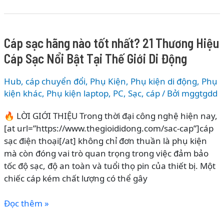
Thương
Hiệu
Túi
Cáp sạc hãng nào tốt nhất? 21 Thương Hiệu
Đựng
Cáp Sạc Nổi Bật Tại Thế Giới Di Động
Phụ
Kiện
Hub, cáp chuyển đổi
,
Phụ Kiện
,
Phụ kiện di động
,
Phụ
Nổi
kiện khác
,
Phụ kiện laptop, PC
,
Sạc, cáp
/ Bởi
mggtgdd
Bật
Tại
🔥 LỜI GIỚI THIỆU Trong thời đại công nghệ hiện nay,
Thế
[at url=”https://www.thegioididong.com/sac-cap”]cáp
Giới
sạc điện thoại[/at] không chỉ đơn thuần là phụ kiện
Di
mà còn đóng vai trò quan trọng trong việc đảm bảo
Động
tốc độ sạc, độ an toàn và tuổi thọ pin của thiết bị. Một
chiếc cáp kém chất lượng có thể gây
Cáp
Đọc thêm »
sạc