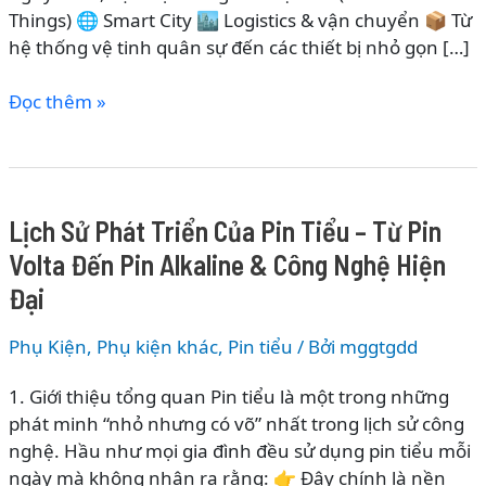
Things) 🌐 Smart City 🏙️ Logistics & vận chuyển 📦 Từ
hệ thống vệ tinh quân sự đến các thiết bị nhỏ gọn […]
Lịch
Đọc thêm »
Sử
Phát
Triển
Của
Lịch Sử Phát Triển Của Pin Tiểu – Từ Pin
Thiết
Volta Đến Pin Alkaline & Công Nghệ Hiện
Bị
Định
Đại
Vị
Thông
Phụ Kiện
,
Phụ kiện khác
,
Pin tiểu
/ Bởi
mggtgdd
Minh
1. Giới thiệu tổng quan Pin tiểu là một trong những
–
phát minh “nhỏ nhưng có võ” nhất trong lịch sử công
Từ
nghệ. Hầu như mọi gia đình đều sử dụng pin tiểu mỗi
GPS
ngày mà không nhận ra rằng: 👉 Đây chính là nền
Quân