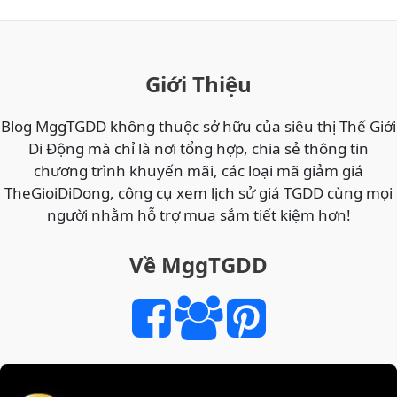
WH-
1000XM6
vs
Bose
Giới Thiệu
QC
Ultra:
Blog MggTGDD không thuộc sở hữu của siêu thị Thế Giới
Đâu
Di Động mà chỉ là nơi tổng hợp, chia sẻ thông tin
là
chương trình khuyến mãi, các loại mã giảm giá
tai
TheGioiDiDong, công cụ xem lịch sử giá TGDD cùng mọi
nghe
người nhằm hỗ trợ mua sắm tiết kiệm hơn!
chống
ồn
Về MggTGDD
tốt
nhất
2026?