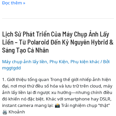
Lịch
Đọc thêm »
Nghệ
Sử
Hiện
Phát
Đại
Triển
Của
Lịch Sử Phát Triển Của Máy Chụp Ảnh Lấy
Flycam
Liền – Từ Polaroid Đến Kỷ Nguyên Hybrid &
–
Từ
Sáng Tạo Cá Nhân
Thiết
Bị
Máy chụp ảnh lấy liền
,
Phụ Kiện
,
Phụ kiện khác
/ Bởi
Quân
mggtgdd
Sự
1. Giới thiệu tổng quan Trong thế giới nhiếp ảnh hiện
Đến
đại, nơi mọi thứ đều số hóa và lưu trữ trên cloud, máy
Drone
ảnh lấy liền lại đi ngược xu hướng—nhưng chính điều
Camera
đó khiến nó đặc biệt. Khác với smartphone hay DSLR,
AI
instant camera mang lại: 📸 Trải nghiệm chụp “thật”
Hiện
🖨️ Khoảnh
Đại