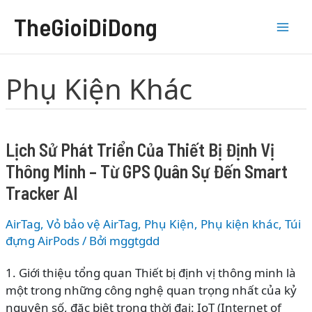
Nhảy
TheGioiDiDong
tới
nội
dung
Phụ Kiện Khác
Lịch Sử Phát Triển Của Thiết Bị Định Vị
Thông Minh – Từ GPS Quân Sự Đến Smart
Tracker AI
AirTag, Vỏ bảo vệ AirTag
,
Phụ Kiện
,
Phụ kiện khác
,
Túi
đựng AirPods
/ Bởi
mggtgdd
1. Giới thiệu tổng quan Thiết bị định vị thông minh là
một trong những công nghệ quan trọng nhất của kỷ
nguyên số, đặc biệt trong thời đại: IoT (Internet of