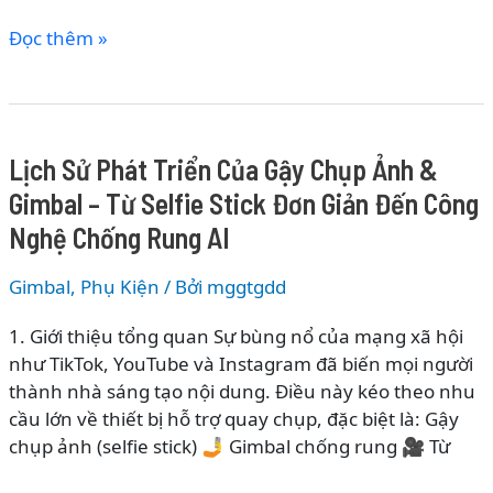
Lịch
Đọc thêm »
Sử
Phát
Triển
Của
Lịch Sử Phát Triển Của Gậy Chụp Ảnh &
Máy
Gimbal – Từ Selfie Stick Đơn Giản Đến Công
Chụp
Ảnh
Nghệ Chống Rung AI
Lấy
Liền
Gimbal
,
Phụ Kiện
/ Bởi
mggtgdd
–
1. Giới thiệu tổng quan Sự bùng nổ của mạng xã hội
Từ
như TikTok, YouTube và Instagram đã biến mọi người
Polaroid
thành nhà sáng tạo nội dung. Điều này kéo theo nhu
Đến
cầu lớn về thiết bị hỗ trợ quay chụp, đặc biệt là: Gậy
Kỷ
chụp ảnh (selfie stick) 🤳 Gimbal chống rung 🎥 Từ
Nguyên
Hybrid