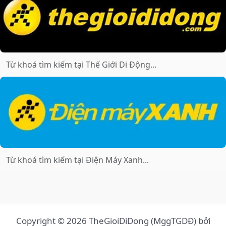
Copyright © 2026 TheGioiDiDong (MggTGDĐ) bởi