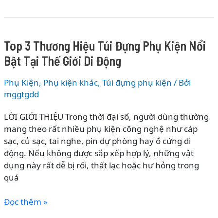
Phát
Triển
Của
Top 3 Thương Hiệu Túi Đựng Phụ Kiện Nổi
Máy
Bật Tại Thế Giới Di Động
Chiếu
–
Phụ Kiện
,
Phụ kiện khác
,
Túi đựng phụ kiện
/ Bởi
Từ
mggtgdd
Magic
Lantern
LỜI GIỚI THIỆU Trong thời đại số, người dùng thường
Đến
mang theo rất nhiều phụ kiện công nghệ như cáp
Máy
sạc, củ sạc, tai nghe, pin dự phòng hay ổ cứng di
Chiếu
động. Nếu không được sắp xếp hợp lý, những vật
Laser
dụng này rất dễ bị rối, thất lạc hoặc hư hỏng trong
&
quá
Smart
Projector
Top
Đọc thêm »
3