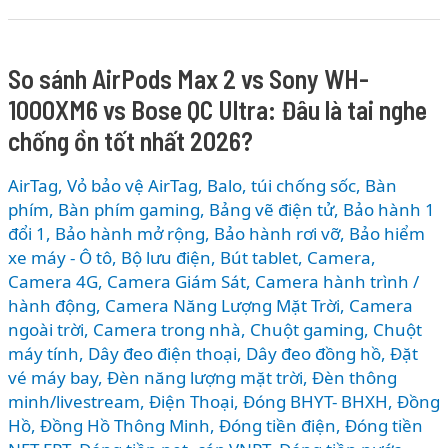
hãng
nào
tốt
So sánh AirPods Max 2 vs Sony WH-
nhất?
1000XM6 vs Bose QC Ultra: Đâu là tai nghe
21
Thương
chống ồn tốt nhất 2026?
Hiệu
Cáp
AirTag, Vỏ bảo vệ AirTag
,
Balo, túi chống sốc
,
Bàn
Sạc
phím
,
Bàn phím gaming
,
Bảng vẽ điện tử
,
Bảo hành 1
Nổi
đổi 1
,
Bảo hành mở rộng
,
Bảo hành rơi vỡ
,
Bảo hiểm
xe máy - Ô tô
,
Bộ lưu điện
,
Bút tablet
,
Camera
,
Bật
Camera 4G
,
Camera Giám Sát
,
Camera hành trình /
Tại
hành động
,
Camera Năng Lượng Mặt Trời
,
Camera
Thế
ngoài trời
,
Camera trong nhà
,
Chuột gaming
,
Chuột
Giới
máy tính
,
Dây đeo điện thoại
,
Dây đeo đồng hồ
,
Đặt
Di
vé máy bay
,
Đèn năng lượng mặt trời
,
Đèn thông
Động
minh/livestream
,
Điện Thoại
,
Đóng BHYT- BHXH
,
Đồng
Hồ
,
Đồng Hồ Thông Minh
,
Đóng tiền điện
,
Đóng tiền