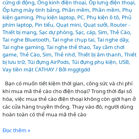
cứng di động
,
Ống kinh điện thoại
,
Ốp lưng điện thoại
,
Ốp lưng máy tính bảng
,
Phần mềm
,
Phần mềm
,
Phụ
kiện gaming
,
Phụ kiện laptop, PC
,
Phụ kiện ô tô
,
Phủ
phím laptop
,
Pin tiểu
,
Quạt mini
,
Quạt sưởi
,
Router -
Thiết bị mạng
,
Sạc dự phòng
,
Sạc, cáp
,
Sim, Thẻ Cào
,
Tai nghe Bluetooth
,
Tai nghe chụp tai
,
Tai nghe dây
,
Tai nghe gaming
,
Tai nghe thể thao
,
Tay cầm chơi
game
,
Thẻ Cào, Sim
,
Thẻ nhớ
,
Thiết bị âm thanh
,
Thiết
bị lưu trữ
,
Túi đựng AirPods
,
Túi đựng phụ kiện
,
USB
,
Vay tiền mặt CATHAY
/ Bởi
mggtgdd
Bạn có muốn tiết kiệm thời gian, công sức và chi phí
khi mua mã thẻ cào cho điện thoại? Trong thời đại số
hóa, việc mua thẻ cào điện thoại không còn giới hạn ở
các cửa hàng truyền thống. Thay vào đó, người dùng
hoàn toàn có thể mua mã thẻ cào
CÁCH
Đọc thêm »
MUA