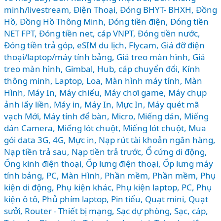
minh/livestream
,
Điện Thoại
,
Đóng BHYT- BHXH
,
Đồng
Hồ
,
Đồng Hồ Thông Minh
,
Đóng tiền điện
,
Đóng tiền
NET FPT
,
Đóng tiền net, cáp VNPT
,
Đóng tiền nước
,
Đóng tiền trả góp
,
eSIM du lịch
,
Flycam
,
Giá đỡ điện
thoại/laptop/máy tính bảng
,
Giá treo màn hình
,
Giá
treo màn hình
,
Gimbal
,
Hub, cáp chuyển đổi
,
Kính
thông minh
,
Laptop
,
Loa
,
Màn hình máy tính
,
Màn
Hình, Máy In
,
Máy chiếu
,
Máy chơi game
,
Máy chụp
ảnh lấy liền
,
Máy in
,
Máy In, Mực In
,
Máy quét mã
vạch Mới
,
Máy tính để bàn
,
Micro
,
Miếng dán
,
Miếng
dán Camera
,
Miếng lót chuột
,
Miếng lót chuột
,
Mua
gói data 3G, 4G
,
Mực in
,
Nạp rút tài khoản ngân hàng
,
Nạp tiền trả sau
,
Nạp tiền trả trước
,
Ổ cứng di động
,
Ống kinh điện thoại
,
Ốp lưng điện thoại
,
Ốp lưng máy
tính bảng
,
PC, Màn Hình
,
Phần mềm
,
Phần mềm
,
Phụ
kiện di động
,
Phụ kiện khác
,
Phụ kiện laptop, PC
,
Phụ
kiện ô tô
,
Phủ phím laptop
,
Pin tiểu
,
Quạt mini
,
Quạt
sưởi
,
Router - Thiết bị mạng
,
Sạc dự phòng
,
Sạc, cáp
,