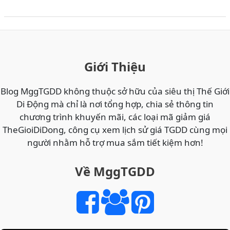
MÃ
THẺ
CÀO
ĐIỆN
THOẠI
Giới Thiệu
ONLINE
GIÁ
Blog MggTGDD không thuộc sở hữu của siêu thị Thế Giới
RẺ
Di Động mà chỉ là nơi tổng hợp, chia sẻ thông tin
NHẤT
chương trình khuyến mãi, các loại mã giảm giá
VIETTEL,
TheGioiDiDong, công cụ xem lịch sử giá TGDD cùng mọi
MOBI,
người nhằm hỗ trợ mua sắm tiết kiệm hơn!
VINA
TẠI
Về MggTGDD
THẾ
GIỚI
DI
ĐỘNG