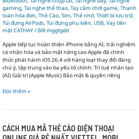
Bluetooth
,
Tai nghe chụp tai
,
Tai nghe dây
,
Tai nghe
gaming
,
Tai nghe thể thao
,
Tay cầm chơi game
,
Thanh
toán hóa đơn
,
Thẻ Cào, Sim
,
Thẻ nhớ
,
Thiết bị lưu trữ
,
Túi đựng AirPods
,
Túi đựng phụ kiện
,
USB
,
Vay tiền
mặt CATHAY
/ Bởi
mggtgdd
Apple tiếp tục hoàn thiện iPhone bằng AI, trải nghiệm
cá nhân hóa và bảo mật nâng cao Apple đã chính
thức phát hành iOS 26.4 với hàng loạt thay đổi đáng
chú ý, tập trung vào ba yếu tố chính: Trí tuệ nhân tạo
(AI) Giải trí (Apple Music) Bảo mật & quyền riêng
iOS
Đọc thêm »
26.4
có
gì
mới?
CÁCH MUA MÃ THẺ CÀO ĐIỆN THOẠI
Bổ
ONLINE GIÁ RẺ NHẤT VIETTEL, MOBI,
sung