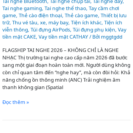
Tai nghe Bluetooth
,
Tai nghe chụp tai
,
Tai nghe dây
,
Tai nghe gaming
,
Tai nghe thể thao
,
Tay cầm chơi
game
,
Thẻ cào điện thoại
,
Thẻ cào game
,
Thiết bị lưu
trữ
,
Thu vé tàu, xe, máy bay
,
Tiện ích khác
,
Tiện ích
viễn thông
,
Túi đựng AirPods
,
Túi đựng phụ kiện
,
Vay
tiền mặt CAKE
,
Vay tiền mặt CATHAY
/ Bởi
mggtgdd
FLAGSHIP TAI NGHE 2026 – KHÔNG CHỈ LÀ NGHE
NHẠC Thị trường tai nghe cao cấp năm 2026 đã bước
sang một giai đoạn hoàn toàn mới. Người dùng không
còn chỉ quan tâm đến “nghe hay”, mà còn đòi hỏi: Khả
năng chống ồn thông minh (ANC) Trải nghiệm âm
thanh không gian (Spatial
So
Đọc thêm »
sánh
AirPods
Max
2