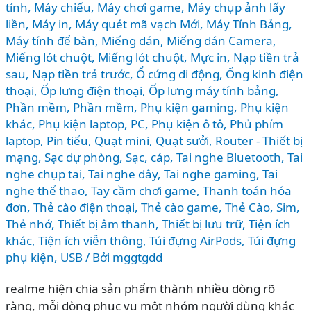
tính
,
Máy chiếu
,
Máy chơi game
,
Máy chụp ảnh lấy
liền
,
Máy in
,
Máy quét mã vạch Mới
,
Máy Tính Bảng
,
Máy tính để bàn
,
Miếng dán
,
Miếng dán Camera
,
Miếng lót chuột
,
Miếng lót chuột
,
Mực in
,
Nạp tiền trả
sau
,
Nạp tiền trả trước
,
Ổ cứng di động
,
Ống kinh điện
thoại
,
Ốp lưng điện thoại
,
Ốp lưng máy tính bảng
,
Phần mềm
,
Phần mềm
,
Phụ kiện gaming
,
Phụ kiện
khác
,
Phụ kiện laptop, PC
,
Phụ kiện ô tô
,
Phủ phím
laptop
,
Pin tiểu
,
Quạt mini
,
Quạt sưởi
,
Router - Thiết bị
mạng
,
Sạc dự phòng
,
Sạc, cáp
,
Tai nghe Bluetooth
,
Tai
nghe chụp tai
,
Tai nghe dây
,
Tai nghe gaming
,
Tai
nghe thể thao
,
Tay cầm chơi game
,
Thanh toán hóa
đơn
,
Thẻ cào điện thoại
,
Thẻ cào game
,
Thẻ Cào, Sim
,
Thẻ nhớ
,
Thiết bị âm thanh
,
Thiết bị lưu trữ
,
Tiện ích
khác
,
Tiện ích viễn thông
,
Túi đựng AirPods
,
Túi đựng
phụ kiện
,
USB
/ Bởi
mggtgdd
realme hiện chia sản phẩm thành nhiều dòng rõ
ràng, mỗi dòng phục vụ một nhóm người dùng khác