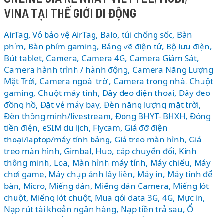
loạt
VINA TẠI THẾ GIỚI DI ĐỘNG
tính
năng
AirTag, Vỏ bảo vệ AirTag
,
Balo, túi chống sốc
,
Bàn
AI,
phím
,
Bàn phím gaming
,
Bảng vẽ điện tử
,
Bộ lưu điện
,
nâng
Bút tablet
,
Camera
,
Camera 4G
,
Camera Giám Sát
,
Camera hành trình / hành động
,
Camera Năng Lượng
cấp
Mặt Trời
,
Camera ngoài trời
,
Camera trong nhà
,
Chuột
Apple
gaming
,
Chuột máy tính
,
Dây đeo điện thoại
,
Dây đeo
Music
đồng hồ
,
Đặt vé máy bay
,
Đèn năng lượng mặt trời
,
và
Đèn thông minh/livestream
,
Đóng BHYT- BHXH
,
Đóng
bảo
tiền điện
,
eSIM du lịch
,
Flycam
,
Giá đỡ điện
mật
thoại/laptop/máy tính bảng
,
Giá treo màn hình
,
Giá
mạnh
treo màn hình
,
Gimbal
,
Hub, cáp chuyển đổi
,
Kính
mẽ
thông minh
,
Loa
,
Màn hình máy tính
,
Máy chiếu
,
Máy
chơi game
,
Máy chụp ảnh lấy liền
,
Máy in
,
Máy tính để
bàn
,
Micro
,
Miếng dán
,
Miếng dán Camera
,
Miếng lót
chuột
,
Miếng lót chuột
,
Mua gói data 3G, 4G
,
Mực in
,
Nạp rút tài khoản ngân hàng
,
Nạp tiền trả sau
,
Ổ