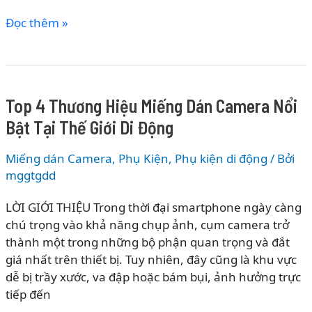
Lịch
Đọc thêm »
Sử
Phát
Triển
Của
Top 4 Thương Hiệu Miếng Dán Camera Nổi
Miếng
Bật Tại Thế Giới Di Động
Dán
Camera
Miếng dán Camera
,
Phụ Kiện
,
Phụ kiện di động
/ Bởi
mggtgdd
LỜI GIỚI THIỆU Trong thời đại smartphone ngày càng
chú trọng vào khả năng chụp ảnh, cụm camera trở
thành một trong những bộ phận quan trọng và đắt
giá nhất trên thiết bị. Tuy nhiên, đây cũng là khu vực
dễ bị trầy xước, va đập hoặc bám bụi, ảnh hưởng trực
tiếp đến