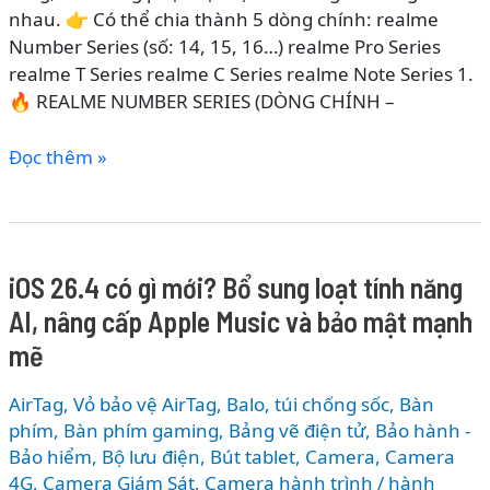
nhau. 👉 Có thể chia thành 5 dòng chính: realme
Number Series (số: 14, 15, 16…) realme Pro Series
realme T Series realme C Series realme Note Series 1.
🔥 REALME NUMBER SERIES (DÒNG CHÍNH –
CÁC
Đọc thêm »
DÒNG
ĐIỆN
THOẠI
REALME
iOS 26.4 có gì mới? Bổ sung loạt tính năng
2026
AI, nâng cấp Apple Music và bảo mật mạnh
–
PHÂN
mẽ
LOẠI
CHI
AirTag, Vỏ bảo vệ AirTag
,
Balo, túi chống sốc
,
Bàn
TIẾT
phím
,
Bàn phím gaming
,
Bảng vẽ điện tử
,
Bảo hành -
TỪ
Bảo hiểm
,
Bộ lưu điện
,
Bút tablet
,
Camera
,
Camera
4G
,
Camera Giám Sát
,
Camera hành trình / hành
GIÁ