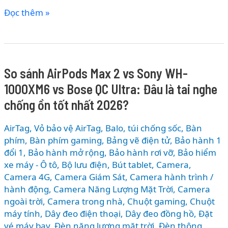
Top
Đọc thêm »
4
Thương
Hiệu
Miếng
So sánh AirPods Max 2 vs Sony WH-
Dán
1000XM6 vs Bose QC Ultra: Đâu là tai nghe
Camera
Nổi
chống ồn tốt nhất 2026?
Bật
Tại
AirTag, Vỏ bảo vệ AirTag
,
Balo, túi chống sốc
,
Bàn
Thế
phím
,
Bàn phím gaming
,
Bảng vẽ điện tử
,
Bảo hành 1
Giới
đổi 1
,
Bảo hành mở rộng
,
Bảo hành rơi vỡ
,
Bảo hiểm
xe máy - Ô tô
,
Bộ lưu điện
,
Bút tablet
,
Camera
,
Di
Camera 4G
,
Camera Giám Sát
,
Camera hành trình /
Động
hành động
,
Camera Năng Lượng Mặt Trời
,
Camera
ngoài trời
,
Camera trong nhà
,
Chuột gaming
,
Chuột
máy tính
,
Dây đeo điện thoại
,
Dây đeo đồng hồ
,
Đặt
vé máy bay
,
Đèn năng lượng mặt trời
,
Đèn thông