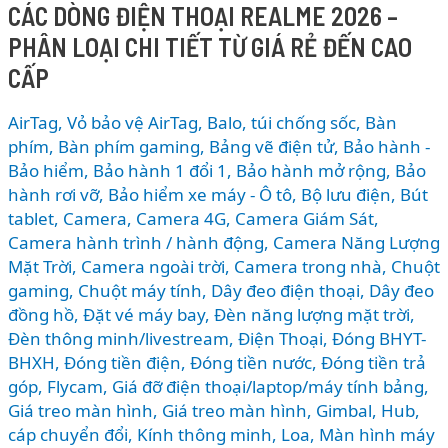
CÁC DÒNG ĐIỆN THOẠI REALME 2026 –
vs
PHÂN LOẠI CHI TIẾT TỪ GIÁ RẺ ĐẾN CAO
Sony
WH-
CẤP
1000XM6
vs
AirTag, Vỏ bảo vệ AirTag
,
Balo, túi chống sốc
,
Bàn
Bose
phím
,
Bàn phím gaming
,
Bảng vẽ điện tử
,
Bảo hành -
QC
Bảo hiểm
,
Bảo hành 1 đổi 1
,
Bảo hành mở rộng
,
Bảo
hành rơi vỡ
,
Bảo hiểm xe máy - Ô tô
,
Bộ lưu điện
,
Bút
Ultra:
tablet
,
Camera
,
Camera 4G
,
Camera Giám Sát
,
Đâu
Camera hành trình / hành động
,
Camera Năng Lượng
là
Mặt Trời
,
Camera ngoài trời
,
Camera trong nhà
,
Chuột
tai
gaming
,
Chuột máy tính
,
Dây đeo điện thoại
,
Dây đeo
nghe
đồng hồ
,
Đặt vé máy bay
,
Đèn năng lượng mặt trời
,
chống
Đèn thông minh/livestream
,
Điện Thoại
,
Đóng BHYT-
ồn
BHXH
,
Đóng tiền điện
,
Đóng tiền nước
,
Đóng tiền trả
tốt
góp
,
Flycam
,
Giá đỡ điện thoại/laptop/máy tính bảng
,
nhất
Giá treo màn hình
,
Giá treo màn hình
,
Gimbal
,
Hub,
2026?
cáp chuyển đổi
,
Kính thông minh
,
Loa
,
Màn hình máy