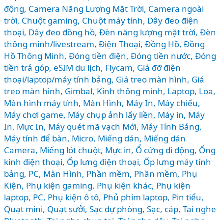
động
,
Camera Năng Lượng Mặt Trời
,
Camera ngoài
RẺ
trời
,
Chuột gaming
,
Chuột máy tính
,
Dây đeo điện
ĐẾN
thoại
,
Dây đeo đồng hồ
,
Đèn năng lượng mặt trời
,
Đèn
CAO
thông minh/livestream
,
Điện Thoại
,
Đồng Hồ
,
Đồng
CẤP
Hồ Thông Minh
,
Đóng tiền điện
,
Đóng tiền nước
,
Đóng
tiền trả góp
,
eSIM du lịch
,
Flycam
,
Giá đỡ điện
thoại/laptop/máy tính bảng
,
Giá treo màn hình
,
Giá
treo màn hình
,
Gimbal
,
Kính thông minh
,
Laptop
,
Loa
,
Màn hình máy tính
,
Màn Hình, Máy In
,
Máy chiếu
,
Máy chơi game
,
Máy chụp ảnh lấy liền
,
Máy in
,
Máy
In, Mực In
,
Máy quét mã vạch Mới
,
Máy Tính Bảng
,
Máy tính để bàn
,
Micro
,
Miếng dán
,
Miếng dán
Camera
,
Miếng lót chuột
,
Mực in
,
Ổ cứng di động
,
Ống
kinh điện thoại
,
Ốp lưng điện thoại
,
Ốp lưng máy tính
bảng
,
PC, Màn Hình
,
Phần mềm
,
Phần mềm
,
Phụ
Kiện
,
Phụ kiện gaming
,
Phụ kiện khác
,
Phụ kiện
laptop, PC
,
Phụ kiện ô tô
,
Phủ phím laptop
,
Pin tiểu
,
Quạt mini
,
Quạt sưởi
,
Sạc dự phòng
,
Sạc, cáp
,
Tai nghe