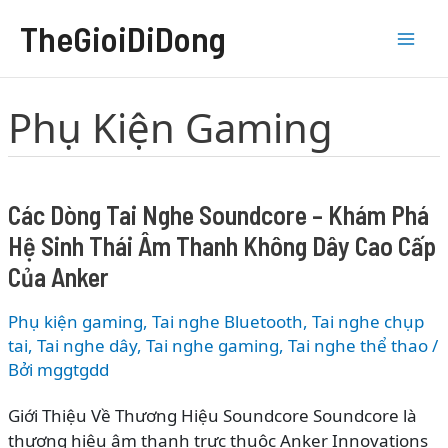
Nhảy
TheGioiDiDong
tới
nội
dung
Phụ Kiện Gaming
Các Dòng Tai Nghe Soundcore – Khám Phá
Hệ Sinh Thái Âm Thanh Không Dây Cao Cấp
Của Anker
Phụ kiện gaming
,
Tai nghe Bluetooth
,
Tai nghe chụp
tai
,
Tai nghe dây
,
Tai nghe gaming
,
Tai nghe thể thao
/
Bởi
mggtgdd
Giới Thiệu Về Thương Hiệu Soundcore Soundcore là
thương hiệu âm thanh trực thuộc Anker Innovations