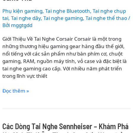
Hệ
Sinh
Phụ kiện gaming
,
Tai nghe Bluetooth
,
Tai nghe chụp
Thái
tai
,
Tai nghe dây
,
Tai nghe gaming
,
Tai nghe thể thao
/
Âm
Bởi
mggtgdd
Thanh
Giới Thiệu Về Tai Nghe Corsair Corsair là một trong
Không
những thương hiệu gaming gear hàng đầu thế giới,
Dây
nổi tiếng với các sản phẩm như bàn phím cơ, chuột
Hiện
gaming, RAM, nguồn máy tính, vỏ case và đặc biệt là
Đại
tai nghe gaming cao cấp. Với nhiều năm phát triển
Dành
trong lĩnh vực thiết
Cho
Giới
Các
Đọc thêm »
Trẻ
Dòng
Tai
Nghe
Corsair
Các Dòng Tai Nghe Sennheiser – Khám Phá
–