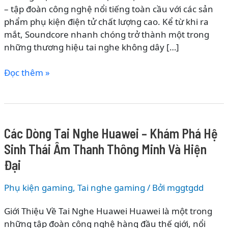
– tập đoàn công nghệ nổi tiếng toàn cầu với các sản
phẩm phụ kiện điện tử chất lượng cao. Kể từ khi ra
mắt, Soundcore nhanh chóng trở thành một trong
những thương hiệu tai nghe không dây […]
Các
Đọc thêm »
Dòng
Tai
Nghe
Soundcore
Các Dòng Tai Nghe Huawei – Khám Phá Hệ
–
Sinh Thái Âm Thanh Thông Minh Và Hiện
Khám
Phá
Đại
Hệ
Sinh
Phụ kiện gaming
,
Tai nghe gaming
/ Bởi
mggtgdd
Thái
Giới Thiệu Về Tai Nghe Huawei Huawei là một trong
Âm
những tập đoàn công nghệ hàng đầu thế giới, nổi
Thanh