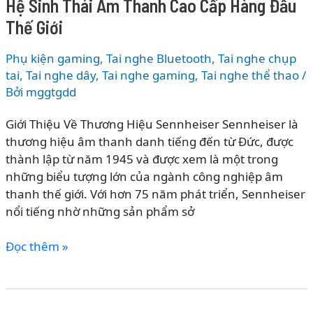
Hệ Sinh Thái Âm Thanh Cao Cấp Hàng Đầu
Khám
Phá
Thế Giới
Hệ
Sinh
Phụ kiện gaming
,
Tai nghe Bluetooth
,
Tai nghe chụp
Thái
tai
,
Tai nghe dây
,
Tai nghe gaming
,
Tai nghe thể thao
/
Gaming
Bởi
mggtgdd
Audio
Giới Thiệu Về Thương Hiệu Sennheiser Sennheiser là
Cao
thương hiệu âm thanh danh tiếng đến từ Đức, được
Cấp
thành lập từ năm 1945 và được xem là một trong
Dành
những biểu tượng lớn của ngành công nghiệp âm
Cho
thanh thế giới. Với hơn 75 năm phát triển, Sennheiser
Game
nổi tiếng nhờ những sản phẩm sở
Thủ
Các
Đọc thêm »
Dòng
Tai
Nghe