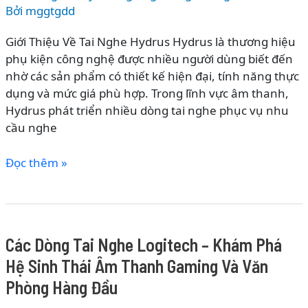
Sinh
Bởi
mggtgdd
Thái
Giới Thiệu Về Tai Nghe Hydrus Hydrus là thương hiệu
Âm
phụ kiện công nghệ được nhiều người dùng biết đến
Thanh
nhờ các sản phẩm có thiết kế hiện đại, tính năng thực
Hi-
dụng và mức giá phù hợp. Trong lĩnh vực âm thanh,
End
Hydrus phát triển nhiều dòng tai nghe phục vụ nhu
Đẳng
cầu nghe
Cấp
Anh
Các
Đọc thêm »
Quốc
Dòng
Tai
Nghe
Hydrus
Các Dòng Tai Nghe Logitech – Khám Phá
–
Hệ Sinh Thái Âm Thanh Gaming Và Văn
Khám
Phá
Phòng Hàng Đầu
Hệ