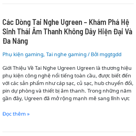
Tai
Nghe
Alpha
Các Dòng Tai Nghe Ugreen – Khám Phá Hệ
Works
Sinh Thái Âm Thanh Không Dây Hiện Đại Và
–
Khám
Đa Năng
Phá
Hệ
Phụ kiện gaming
,
Tai nghe gaming
/ Bởi
mggtgdd
Sinh
Giới Thiệu Về Tai Nghe Ugreen Ugreen là thương hiệu
Thái
phụ kiện công nghệ nổi tiếng toàn cầu, được biết đến
Âm
với các sản phẩm như cáp sạc, củ sạc, hub chuyển đổi,
Thanh
pin dự phòng và thiết bị âm thanh. Trong những năm
Hiện
gần đây, Ugreen đã mở rộng mạnh mẽ sang lĩnh vực
Đại
Dành
Các
Đọc thêm »
Cho
Dòng
Công
Tai
Việc