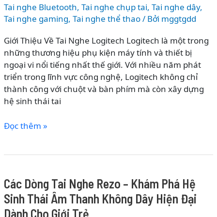
Sinh
Tai nghe Bluetooth
,
Tai nghe chụp tai
,
Tai nghe dây
,
Thái
Tai nghe gaming
,
Tai nghe thể thao
/ Bởi
mggtgdd
Âm
Giới Thiệu Về Tai Nghe Logitech Logitech là một trong
Thanh
những thương hiệu phụ kiện máy tính và thiết bị
Không
ngoại vi nổi tiếng nhất thế giới. Với nhiều năm phát
Dây
triển trong lĩnh vực công nghệ, Logitech không chỉ
Hiện
thành công với chuột và bàn phím mà còn xây dựng
Đại
hệ sinh thái tai
Và
Tiện
Các
Đọc thêm »
Lợi
Dòng
Tai
Nghe
Logitech
Các Dòng Tai Nghe Rezo – Khám Phá Hệ
–
Sinh Thái Âm Thanh Không Dây Hiện Đại
Khám
Phá
Dành Cho Giới Trẻ