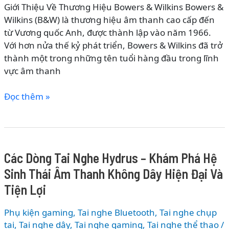
Giới Thiệu Về Thương Hiệu Bowers & Wilkins Bowers &
Thông
Wilkins (B&W) là thương hiệu âm thanh cao cấp đến
Minh
từ Vương quốc Anh, được thành lập vào năm 1966.
Và
Với hơn nửa thế kỷ phát triển, Bowers & Wilkins đã trở
Hiện
thành một trong những tên tuổi hàng đầu trong lĩnh
Đại
vực âm thanh
Các
Đọc thêm »
Dòng
Tai
Nghe
Bowers
Các Dòng Tai Nghe Hydrus – Khám Phá Hệ
&
Sinh Thái Âm Thanh Không Dây Hiện Đại Và
Wilkins
–
Tiện Lợi
Khám
Phá
Phụ kiện gaming
,
Tai nghe Bluetooth
,
Tai nghe chụp
Hệ
tai
,
Tai nghe dây
,
Tai nghe gaming
,
Tai nghe thể thao
/