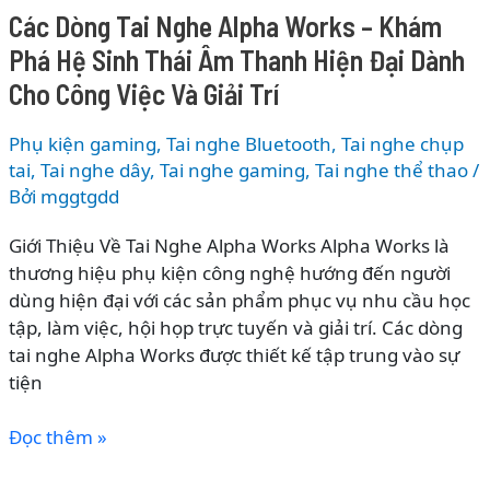
Sennheiser
Các Dòng Tai Nghe Alpha Works – Khám
–
Phá Hệ Sinh Thái Âm Thanh Hiện Đại Dành
Khám
Phá
Cho Công Việc Và Giải Trí
Hệ
Sinh
Phụ kiện gaming
,
Tai nghe Bluetooth
,
Tai nghe chụp
Thái
tai
,
Tai nghe dây
,
Tai nghe gaming
,
Tai nghe thể thao
/
Âm
Bởi
mggtgdd
Thanh
Giới Thiệu Về Tai Nghe Alpha Works Alpha Works là
Cao
thương hiệu phụ kiện công nghệ hướng đến người
Cấp
dùng hiện đại với các sản phẩm phục vụ nhu cầu học
Hàng
tập, làm việc, hội họp trực tuyến và giải trí. Các dòng
Đầu
tai nghe Alpha Works được thiết kế tập trung vào sự
Thế
tiện
Giới
Các
Đọc thêm »
Dòng