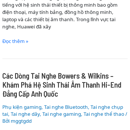
tiếng với hệ sinh thái thiết bị thông minh bao gồm
Không
điện thoại, máy tính bảng, đồng hồ thông minh,
Dây
laptop và các thiết bị âm thanh. Trong lĩnh vực tai
Cao
nghe, Huawei đã xây
Cấp
Của
Các
Đọc thêm »
Anker
Dòng
Tai
Nghe
Huawei
Các Dòng Tai Nghe Bowers & Wilkins –
–
Khám Phá Hệ Sinh Thái Âm Thanh Hi-End
Khám
Phá
Đẳng Cấp Anh Quốc
Hệ
Sinh
Phụ kiện gaming
,
Tai nghe Bluetooth
,
Tai nghe chụp
Thái
tai
,
Tai nghe dây
,
Tai nghe gaming
,
Tai nghe thể thao
/
Âm
Bởi
mggtgdd
Thanh