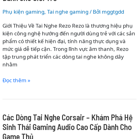
Hệ
Sinh
Phụ kiện gaming
,
Tai nghe gaming
/ Bởi
mggtgdd
Thái
Giới Thiệu Về Tai Nghe Rezo Rezo là thương hiệu phụ
Âm
kiện công nghệ hướng đến người dùng trẻ với các sản
Thanh
phẩm có thiết kế hiện đại, tính năng thực dụng và
Gaming
mức giá dễ tiếp cận. Trong lĩnh vực âm thanh, Rezo
Và
tập trung phát triển các dòng tai nghe không dây
Văn
nhằm
Phòng
Hàng
Các
Đọc thêm »
Đầu
Dòng
Tai
Nghe
Rezo
Các Dòng Tai Nghe Corsair – Khám Phá Hệ
–
Sinh Thái Gaming Audio Cao Cấp Dành Cho
Khám
Phá
Game Thủ