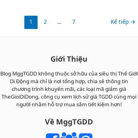
Nghe
Và
Ugreen
Giải
–
Trí
1
2
…
7
Kế tiếp
→
Khám
Phá
Hệ
Sinh
Thái
Giới Thiệu
Âm
Thanh
Blog MggTGDD không thuộc sở hữu của siêu thị Thế Giới
Không
Di Động mà chỉ là nơi tổng hợp, chia sẻ thông tin
Dây
chương trình khuyến mãi, các loại mã giảm giá
Hiện
TheGioiDiDong, công cụ xem lịch sử giá TGDD cùng mọi
Đại
người nhằm hỗ trợ mua sắm tiết kiệm hơn!
Và
Đa
Về MggTGDD
Năng