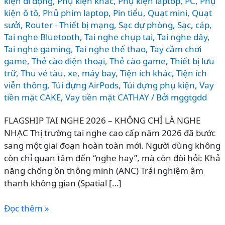
kiện di động
,
Phụ kiện khác
,
Phụ kiện laptop, PC
,
Phụ
kiện ô tô
,
Phủ phím laptop
,
Pin tiểu
,
Quạt mini
,
Quạt
sưởi
,
Router - Thiết bị mạng
,
Sạc dự phòng
,
Sạc, cáp
,
Tai nghe Bluetooth
,
Tai nghe chụp tai
,
Tai nghe dây
,
Tai nghe gaming
,
Tai nghe thể thao
,
Tay cầm chơi
game
,
Thẻ cào điện thoại
,
Thẻ cào game
,
Thiết bị lưu
trữ
,
Thu vé tàu, xe, máy bay
,
Tiện ích khác
,
Tiện ích
viễn thông
,
Túi đựng AirPods
,
Túi đựng phụ kiện
,
Vay
tiền mặt CAKE
,
Vay tiền mặt CATHAY
/ Bởi
mggtgdd
FLAGSHIP TAI NGHE 2026 – KHÔNG CHỈ LÀ NGHE
NHẠC Thị trường tai nghe cao cấp năm 2026 đã bước
sang một giai đoạn hoàn toàn mới. Người dùng không
còn chỉ quan tâm đến “nghe hay”, mà còn đòi hỏi: Khả
năng chống ồn thông minh (ANC) Trải nghiệm âm
thanh không gian (Spatial […]
So
Đọc thêm »
sánh