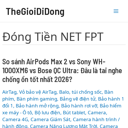
Nhảy
TheGioiDiDong
tới
nội
dung
Đóng Tiền NET FPT
So sánh AirPods Max 2 vs Sony WH-
1000XM6 vs Bose QC Ultra: Đâu là tai nghe
chống ồn tốt nhất 2026?
AirTag, Vỏ bảo vệ AirTag
,
Balo, túi chống sốc
,
Bàn
phím
,
Bàn phím gaming
,
Bảng vẽ điện tử
,
Bảo hành 1
đổi 1
,
Bảo hành mở rộng
,
Bảo hành rơi vỡ
,
Bảo hiểm
xe máy - Ô tô
,
Bộ lưu điện
,
Bút tablet
,
Camera
,
Camera 4G
,
Camera Giám Sát
,
Camera hành trình /
hành động
,
Camera Năng Lượng Mặt Trời
,
Camera