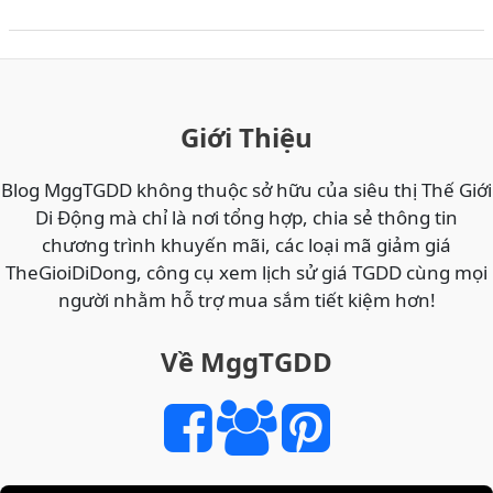
AirPods
Max
2
vs
Sony
Giới Thiệu
WH-
1000XM6
Blog MggTGDD không thuộc sở hữu của siêu thị Thế Giới
vs
Di Động mà chỉ là nơi tổng hợp, chia sẻ thông tin
Bose
chương trình khuyến mãi, các loại mã giảm giá
QC
TheGioiDiDong, công cụ xem lịch sử giá TGDD cùng mọi
Ultra:
người nhằm hỗ trợ mua sắm tiết kiệm hơn!
Đâu
là
Về MggTGDD
tai
nghe
chống
ồn
tốt