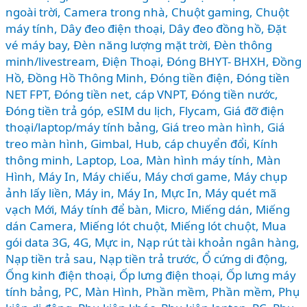
ngoài trời
,
Camera trong nhà
,
Chuột gaming
,
Chuột
máy tính
,
Dây đeo điện thoại
,
Dây đeo đồng hồ
,
Đặt
vé máy bay
,
Đèn năng lượng mặt trời
,
Đèn thông
minh/livestream
,
Điện Thoại
,
Đóng BHYT- BHXH
,
Đồng
Hồ
,
Đồng Hồ Thông Minh
,
Đóng tiền điện
,
Đóng tiền
NET FPT
,
Đóng tiền net, cáp VNPT
,
Đóng tiền nước
,
Đóng tiền trả góp
,
eSIM du lịch
,
Flycam
,
Giá đỡ điện
thoại/laptop/máy tính bảng
,
Giá treo màn hình
,
Giá
treo màn hình
,
Gimbal
,
Hub, cáp chuyển đổi
,
Kính
thông minh
,
Laptop
,
Loa
,
Màn hình máy tính
,
Màn
Hình, Máy In
,
Máy chiếu
,
Máy chơi game
,
Máy chụp
ảnh lấy liền
,
Máy in
,
Máy In, Mực In
,
Máy quét mã
vạch Mới
,
Máy tính để bàn
,
Micro
,
Miếng dán
,
Miếng
dán Camera
,
Miếng lót chuột
,
Miếng lót chuột
,
Mua
gói data 3G, 4G
,
Mực in
,
Nạp rút tài khoản ngân hàng
,
Nạp tiền trả sau
,
Nạp tiền trả trước
,
Ổ cứng di động
,
Ống kinh điện thoại
,
Ốp lưng điện thoại
,
Ốp lưng máy
tính bảng
,
PC, Màn Hình
,
Phần mềm
,
Phần mềm
,
Phụ