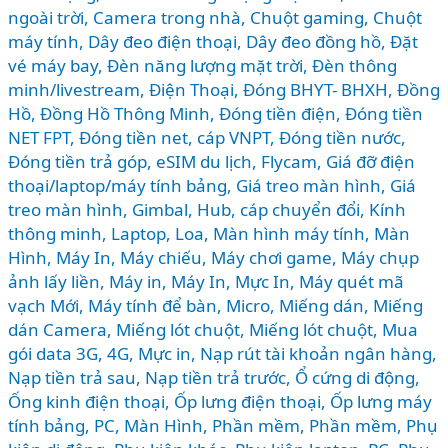
ngoài trời
,
Camera trong nhà
,
Chuột gaming
,
Chuột
máy tính
,
Dây đeo điện thoại
,
Dây đeo đồng hồ
,
Đặt
vé máy bay
,
Đèn năng lượng mặt trời
,
Đèn thông
minh/livestream
,
Điện Thoại
,
Đóng BHYT- BHXH
,
Đồng
Hồ
,
Đồng Hồ Thông Minh
,
Đóng tiền điện
,
Đóng tiền
NET FPT
,
Đóng tiền net, cáp VNPT
,
Đóng tiền nước
,
Đóng tiền trả góp
,
eSIM du lịch
,
Flycam
,
Giá đỡ điện
thoại/laptop/máy tính bảng
,
Giá treo màn hình
,
Giá
treo màn hình
,
Gimbal
,
Hub, cáp chuyển đổi
,
Kính
thông minh
,
Laptop
,
Loa
,
Màn hình máy tính
,
Màn
Hình, Máy In
,
Máy chiếu
,
Máy chơi game
,
Máy chụp
ảnh lấy liền
,
Máy in
,
Máy In, Mực In
,
Máy quét mã
vạch Mới
,
Máy tính để bàn
,
Micro
,
Miếng dán
,
Miếng
dán Camera
,
Miếng lót chuột
,
Miếng lót chuột
,
Mua
gói data 3G, 4G
,
Mực in
,
Nạp rút tài khoản ngân hàng
,
Nạp tiền trả sau
,
Nạp tiền trả trước
,
Ổ cứng di động
,
Ống kinh điện thoại
,
Ốp lưng điện thoại
,
Ốp lưng máy
tính bảng
,
PC, Màn Hình
,
Phần mềm
,
Phần mềm
,
Phụ