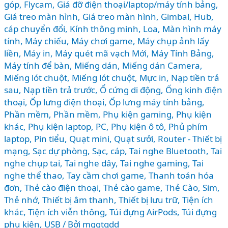
góp
,
Flycam
,
Giá đỡ điện thoại/laptop/máy tính bảng
,
nhất
Giá treo màn hình
,
Giá treo màn hình
,
Gimbal
,
Hub,
2026?
cáp chuyển đổi
,
Kính thông minh
,
Loa
,
Màn hình máy
tính
,
Máy chiếu
,
Máy chơi game
,
Máy chụp ảnh lấy
liền
,
Máy in
,
Máy quét mã vạch Mới
,
Máy Tính Bảng
,
Máy tính để bàn
,
Miếng dán
,
Miếng dán Camera
,
Miếng lót chuột
,
Miếng lót chuột
,
Mực in
,
Nạp tiền trả
sau
,
Nạp tiền trả trước
,
Ổ cứng di động
,
Ống kinh điện
thoại
,
Ốp lưng điện thoại
,
Ốp lưng máy tính bảng
,
Phần mềm
,
Phần mềm
,
Phụ kiện gaming
,
Phụ kiện
khác
,
Phụ kiện laptop, PC
,
Phụ kiện ô tô
,
Phủ phím
laptop
,
Pin tiểu
,
Quạt mini
,
Quạt sưởi
,
Router - Thiết bị
mạng
,
Sạc dự phòng
,
Sạc, cáp
,
Tai nghe Bluetooth
,
Tai
nghe chụp tai
,
Tai nghe dây
,
Tai nghe gaming
,
Tai
nghe thể thao
,
Tay cầm chơi game
,
Thanh toán hóa
đơn
,
Thẻ cào điện thoại
,
Thẻ cào game
,
Thẻ Cào, Sim
,
Thẻ nhớ
,
Thiết bị âm thanh
,
Thiết bị lưu trữ
,
Tiện ích
khác
,
Tiện ích viễn thông
,
Túi đựng AirPods
,
Túi đựng
phụ kiện
,
USB
/ Bởi
mggtgdd