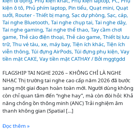
kiện di động
,
Phụ kiện khác
,
Phụ kiện laptop, PC
,
Phụ
kiện ô tô
,
Phủ phím laptop
,
Pin tiểu
,
Quạt mini
,
Quạt
sưởi
,
Router - Thiết bị mạng
,
Sạc dự phòng
,
Sạc, cáp
,
Tai nghe Bluetooth
,
Tai nghe chụp tai
,
Tai nghe dây
,
Tai nghe gaming
,
Tai nghe thể thao
,
Tay cầm chơi
game
,
Thẻ cào điện thoại
,
Thẻ cào game
,
Thiết bị lưu
trữ
,
Thu vé tàu, xe, máy bay
,
Tiện ích khác
,
Tiện ích
viễn thông
,
Túi đựng AirPods
,
Túi đựng phụ kiện
,
Vay
tiền mặt CAKE
,
Vay tiền mặt CATHAY
/ Bởi
mggtgdd
FLAGSHIP TAI NGHE 2026 – KHÔNG CHỈ LÀ NGHE
NHẠC Thị trường tai nghe cao cấp năm 2026 đã bước
sang một giai đoạn hoàn toàn mới. Người dùng không
còn chỉ quan tâm đến “nghe hay”, mà còn đòi hỏi: Khả
năng chống ồn thông minh (ANC) Trải nghiệm âm
thanh không gian (Spatial […]
So
Đọc thêm »
sánh