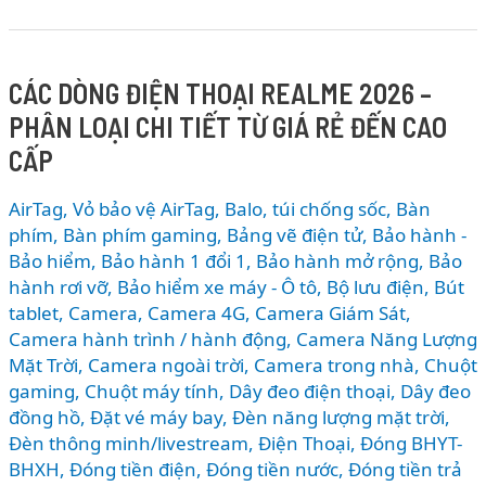
AirPods
Max
2
CÁC DÒNG ĐIỆN THOẠI REALME 2026 –
vs
PHÂN LOẠI CHI TIẾT TỪ GIÁ RẺ ĐẾN CAO
Sony
WH-
CẤP
1000XM6
vs
AirTag, Vỏ bảo vệ AirTag
,
Balo, túi chống sốc
,
Bàn
Bose
phím
,
Bàn phím gaming
,
Bảng vẽ điện tử
,
Bảo hành -
QC
Bảo hiểm
,
Bảo hành 1 đổi 1
,
Bảo hành mở rộng
,
Bảo
hành rơi vỡ
,
Bảo hiểm xe máy - Ô tô
,
Bộ lưu điện
,
Bút
Ultra:
tablet
,
Camera
,
Camera 4G
,
Camera Giám Sát
,
Đâu
Camera hành trình / hành động
,
Camera Năng Lượng
là
Mặt Trời
,
Camera ngoài trời
,
Camera trong nhà
,
Chuột
tai
gaming
,
Chuột máy tính
,
Dây đeo điện thoại
,
Dây đeo
nghe
đồng hồ
,
Đặt vé máy bay
,
Đèn năng lượng mặt trời
,
chống
Đèn thông minh/livestream
,
Điện Thoại
,
Đóng BHYT-
ồn
BHXH
,
Đóng tiền điện
,
Đóng tiền nước
,
Đóng tiền trả
tốt