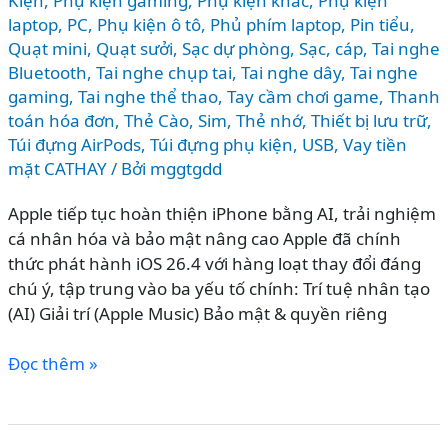
Kiện
,
Phụ kiện gaming
,
Phụ kiện khác
,
Phụ kiện
laptop, PC
,
Phụ kiện ô tô
,
Phủ phím laptop
,
Pin tiểu
,
Quạt mini
,
Quạt sưởi
,
Sạc dự phòng
,
Sạc, cáp
,
Tai nghe
Bluetooth
,
Tai nghe chụp tai
,
Tai nghe dây
,
Tai nghe
gaming
,
Tai nghe thể thao
,
Tay cầm chơi game
,
Thanh
toán hóa đơn
,
Thẻ Cào, Sim
,
Thẻ nhớ
,
Thiết bị lưu trữ
,
Túi đựng AirPods
,
Túi đựng phụ kiện
,
USB
,
Vay tiền
mặt CATHAY
/ Bởi
mggtgdd
Apple tiếp tục hoàn thiện iPhone bằng AI, trải nghiệm
cá nhân hóa và bảo mật nâng cao Apple đã chính
thức phát hành iOS 26.4 với hàng loạt thay đổi đáng
chú ý, tập trung vào ba yếu tố chính: Trí tuệ nhân tạo
(AI) Giải trí (Apple Music) Bảo mật & quyền riêng
iOS
Đọc thêm »
26.4
có
gì