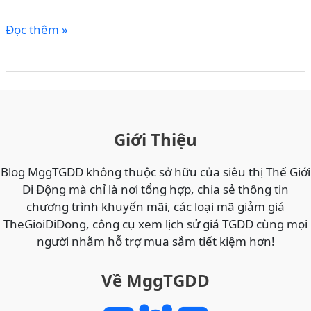
CÁCH
Đọc thêm »
MUA
MÃ
THẺ
CÀO
ĐIỆN
THOẠI
Giới Thiệu
ONLINE
GIÁ
Blog MggTGDD không thuộc sở hữu của siêu thị Thế Giới
RẺ
Di Động mà chỉ là nơi tổng hợp, chia sẻ thông tin
NHẤT
chương trình khuyến mãi, các loại mã giảm giá
VIETTEL,
TheGioiDiDong, công cụ xem lịch sử giá TGDD cùng mọi
MOBI,
người nhằm hỗ trợ mua sắm tiết kiệm hơn!
VINA
TẠI
Về MggTGDD
THẾ
GIỚI