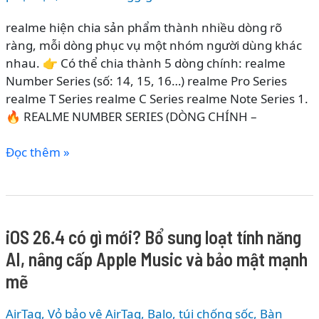
realme hiện chia sản phẩm thành nhiều dòng rõ
ràng, mỗi dòng phục vụ một nhóm người dùng khác
nhau. 👉 Có thể chia thành 5 dòng chính: realme
Number Series (số: 14, 15, 16…) realme Pro Series
realme T Series realme C Series realme Note Series 1.
🔥 REALME NUMBER SERIES (DÒNG CHÍNH –
CÁC
Đọc thêm »
DÒNG
ĐIỆN
THOẠI
REALME
iOS 26.4 có gì mới? Bổ sung loạt tính năng
2026
AI, nâng cấp Apple Music và bảo mật mạnh
–
PHÂN
mẽ
LOẠI
CHI
AirTag, Vỏ bảo vệ AirTag
,
Balo, túi chống sốc
,
Bàn