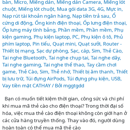
bàn
,
Micro
,
Miếng dán
,
Miếng dán Camera
,
Miếng lót
chuột
,
Miếng lót chuột
,
Mua gói data 3G, 4G
,
Mực in
,
Nạp rút tài khoản ngân hàng
,
Nạp tiền trả sau
,
Ổ
cứng di động
,
Ống kinh điện thoại
,
Ốp lưng điện thoại
,
Ốp lưng máy tính bảng
,
Phần mềm
,
Phần mềm
,
Phụ
kiện gaming
,
Phụ kiện laptop, PC
,
Phụ kiện ô tô
,
Phủ
phím laptop
,
Pin tiểu
,
Quạt mini
,
Quạt sưởi
,
Router -
Thiết bị mạng
,
Sạc dự phòng
,
Sạc, cáp
,
Sim, Thẻ Cào
,
Tai nghe Bluetooth
,
Tai nghe chụp tai
,
Tai nghe dây
,
Tai nghe gaming
,
Tai nghe thể thao
,
Tay cầm chơi
game
,
Thẻ Cào, Sim
,
Thẻ nhớ
,
Thiết bị âm thanh
,
Thiết
bị lưu trữ
,
Túi đựng AirPods
,
Túi đựng phụ kiện
,
USB
,
Vay tiền mặt CATHAY
/ Bởi
mggtgdd
Bạn có muốn tiết kiệm thời gian, công sức và chi phí
khi mua mã thẻ cào cho điện thoại? Trong thời đại số
hóa, việc mua thẻ cào điện thoại không còn giới hạn ở
các cửa hàng truyền thống. Thay vào đó, người dùng
hoàn toàn có thể mua mã thẻ cào