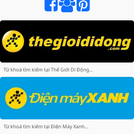
DI
ĐỘNG