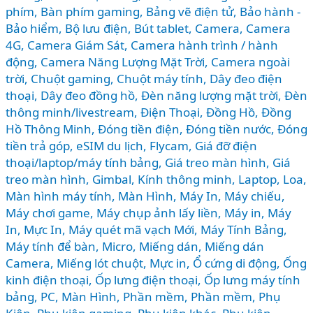
TIẾT
phím
,
Bàn phím gaming
,
Bảng vẽ điện tử
,
Bảo hành -
TỪ
Bảo hiểm
,
Bộ lưu điện
,
Bút tablet
,
Camera
,
Camera
4G
,
Camera Giám Sát
,
Camera hành trình / hành
GIÁ
động
,
Camera Năng Lượng Mặt Trời
,
Camera ngoài
RẺ
trời
,
Chuột gaming
,
Chuột máy tính
,
Dây đeo điện
ĐẾN
thoại
,
Dây đeo đồng hồ
,
Đèn năng lượng mặt trời
,
Đèn
CAO
thông minh/livestream
,
Điện Thoại
,
Đồng Hồ
,
Đồng
CẤP
Hồ Thông Minh
,
Đóng tiền điện
,
Đóng tiền nước
,
Đóng
tiền trả góp
,
eSIM du lịch
,
Flycam
,
Giá đỡ điện
thoại/laptop/máy tính bảng
,
Giá treo màn hình
,
Giá
treo màn hình
,
Gimbal
,
Kính thông minh
,
Laptop
,
Loa
,
Màn hình máy tính
,
Màn Hình, Máy In
,
Máy chiếu
,
Máy chơi game
,
Máy chụp ảnh lấy liền
,
Máy in
,
Máy
In, Mực In
,
Máy quét mã vạch Mới
,
Máy Tính Bảng
,
Máy tính để bàn
,
Micro
,
Miếng dán
,
Miếng dán
Camera
,
Miếng lót chuột
,
Mực in
,
Ổ cứng di động
,
Ống
kinh điện thoại
,
Ốp lưng điện thoại
,
Ốp lưng máy tính
bảng
,
PC, Màn Hình
,
Phần mềm
,
Phần mềm
,
Phụ