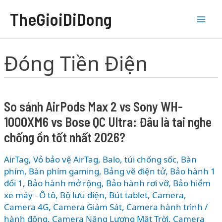
Nhảy
TheGioiDiDong
tới
nội
dung
Đóng Tiền Điện
So sánh AirPods Max 2 vs Sony WH-
1000XM6 vs Bose QC Ultra: Đâu là tai nghe
chống ồn tốt nhất 2026?
AirTag, Vỏ bảo vệ AirTag
,
Balo, túi chống sốc
,
Bàn
phím
,
Bàn phím gaming
,
Bảng vẽ điện tử
,
Bảo hành 1
đổi 1
,
Bảo hành mở rộng
,
Bảo hành rơi vỡ
,
Bảo hiểm
xe máy - Ô tô
,
Bộ lưu điện
,
Bút tablet
,
Camera
,
Camera 4G
,
Camera Giám Sát
,
Camera hành trình /
hành động
,
Camera Năng Lượng Mặt Trời
,
Camera