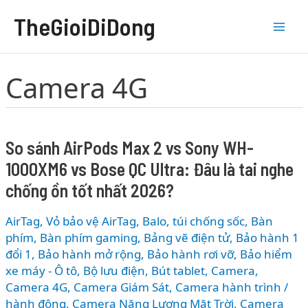
Nhảy
TheGioiDiDong
tới
nội
dung
Camera 4G
So sánh AirPods Max 2 vs Sony WH-
1000XM6 vs Bose QC Ultra: Đâu là tai nghe
chống ồn tốt nhất 2026?
AirTag, Vỏ bảo vệ AirTag
,
Balo, túi chống sốc
,
Bàn
phím
,
Bàn phím gaming
,
Bảng vẽ điện tử
,
Bảo hành 1
đổi 1
,
Bảo hành mở rộng
,
Bảo hành rơi vỡ
,
Bảo hiểm
xe máy - Ô tô
,
Bộ lưu điện
,
Bút tablet
,
Camera
,
Camera 4G
,
Camera Giám Sát
,
Camera hành trình /
hành động
,
Camera Năng Lượng Mặt Trời
,
Camera