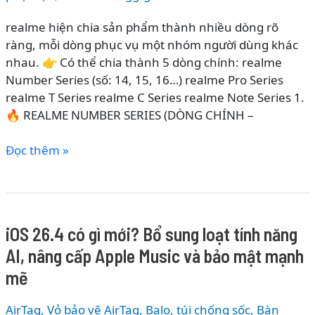
realme hiện chia sản phẩm thành nhiều dòng rõ
ràng, mỗi dòng phục vụ một nhóm người dùng khác
nhau. 👉 Có thể chia thành 5 dòng chính: realme
Number Series (số: 14, 15, 16…) realme Pro Series
realme T Series realme C Series realme Note Series 1.
🔥 REALME NUMBER SERIES (DÒNG CHÍNH –
CÁC
Đọc thêm »
DÒNG
ĐIỆN
THOẠI
REALME
iOS 26.4 có gì mới? Bổ sung loạt tính năng
2026
AI, nâng cấp Apple Music và bảo mật mạnh
–
PHÂN
mẽ
LOẠI
CHI
AirTag, Vỏ bảo vệ AirTag
,
Balo, túi chống sốc
,
Bàn