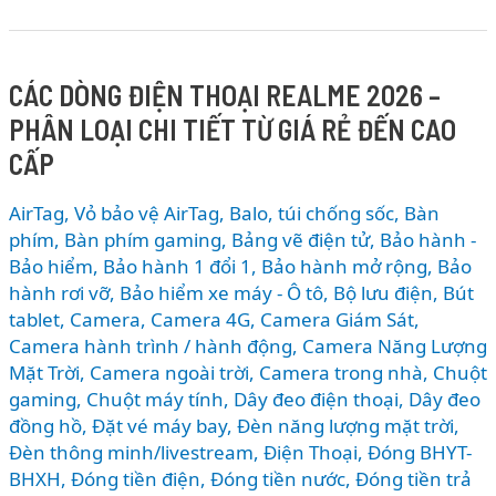
AirPods
Max
2
CÁC DÒNG ĐIỆN THOẠI REALME 2026 –
vs
PHÂN LOẠI CHI TIẾT TỪ GIÁ RẺ ĐẾN CAO
Sony
WH-
CẤP
1000XM6
vs
AirTag, Vỏ bảo vệ AirTag
,
Balo, túi chống sốc
,
Bàn
Bose
phím
,
Bàn phím gaming
,
Bảng vẽ điện tử
,
Bảo hành -
QC
Bảo hiểm
,
Bảo hành 1 đổi 1
,
Bảo hành mở rộng
,
Bảo
hành rơi vỡ
,
Bảo hiểm xe máy - Ô tô
,
Bộ lưu điện
,
Bút
Ultra:
tablet
,
Camera
,
Camera 4G
,
Camera Giám Sát
,
Đâu
Camera hành trình / hành động
,
Camera Năng Lượng
là
Mặt Trời
,
Camera ngoài trời
,
Camera trong nhà
,
Chuột
tai
gaming
,
Chuột máy tính
,
Dây đeo điện thoại
,
Dây đeo
nghe
đồng hồ
,
Đặt vé máy bay
,
Đèn năng lượng mặt trời
,
chống
Đèn thông minh/livestream
,
Điện Thoại
,
Đóng BHYT-
ồn
BHXH
,
Đóng tiền điện
,
Đóng tiền nước
,
Đóng tiền trả
tốt