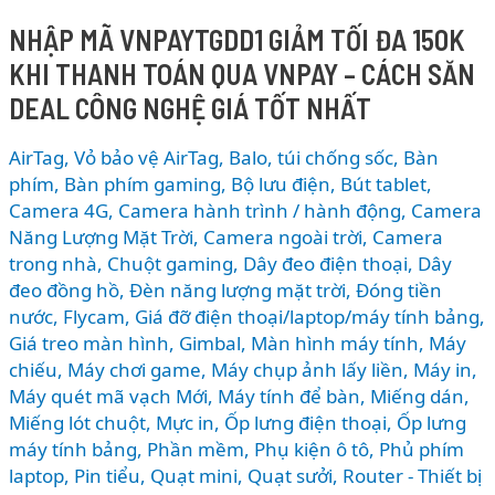
mới?
NHẬP MÃ VNPAYTGDD1 GIẢM TỐI ĐA 150K
Bổ
KHI THANH TOÁN QUA VNPAY – CÁCH SĂN
sung
loạt
DEAL CÔNG NGHỆ GIÁ TỐT NHẤT
tính
năng
AirTag, Vỏ bảo vệ AirTag
,
Balo, túi chống sốc
,
Bàn
AI,
phím
,
Bàn phím gaming
,
Bộ lưu điện
,
Bút tablet
,
nâng
Camera 4G
,
Camera hành trình / hành động
,
Camera
Năng Lượng Mặt Trời
,
Camera ngoài trời
,
Camera
cấp
trong nhà
,
Chuột gaming
,
Dây đeo điện thoại
,
Dây
Apple
đeo đồng hồ
,
Đèn năng lượng mặt trời
,
Đóng tiền
Music
nước
,
Flycam
,
Giá đỡ điện thoại/laptop/máy tính bảng
,
và
Giá treo màn hình
,
Gimbal
,
Màn hình máy tính
,
Máy
bảo
chiếu
,
Máy chơi game
,
Máy chụp ảnh lấy liền
,
Máy in
,
mật
Máy quét mã vạch Mới
,
Máy tính để bàn
,
Miếng dán
,
mạnh
Miếng lót chuột
,
Mực in
,
Ốp lưng điện thoại
,
Ốp lưng
mẽ
máy tính bảng
,
Phần mềm
,
Phụ kiện ô tô
,
Phủ phím
laptop
,
Pin tiểu
,
Quạt mini
,
Quạt sưởi
,
Router - Thiết bị