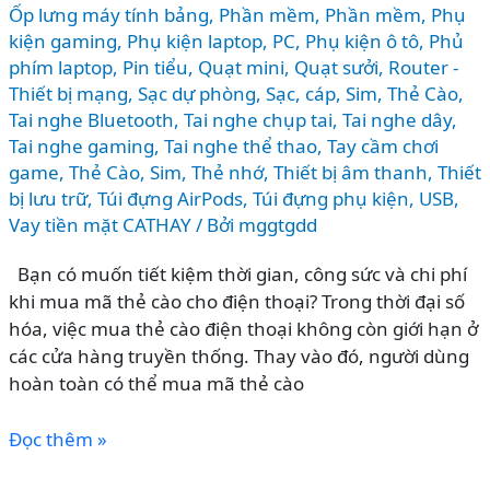
Ốp lưng máy tính bảng
,
Phần mềm
,
Phần mềm
,
Phụ
kiện gaming
,
Phụ kiện laptop, PC
,
Phụ kiện ô tô
,
Phủ
phím laptop
,
Pin tiểu
,
Quạt mini
,
Quạt sưởi
,
Router -
Thiết bị mạng
,
Sạc dự phòng
,
Sạc, cáp
,
Sim, Thẻ Cào
,
Tai nghe Bluetooth
,
Tai nghe chụp tai
,
Tai nghe dây
,
Tai nghe gaming
,
Tai nghe thể thao
,
Tay cầm chơi
game
,
Thẻ Cào, Sim
,
Thẻ nhớ
,
Thiết bị âm thanh
,
Thiết
bị lưu trữ
,
Túi đựng AirPods
,
Túi đựng phụ kiện
,
USB
,
Vay tiền mặt CATHAY
/ Bởi
mggtgdd
Bạn có muốn tiết kiệm thời gian, công sức và chi phí
khi mua mã thẻ cào cho điện thoại? Trong thời đại số
hóa, việc mua thẻ cào điện thoại không còn giới hạn ở
các cửa hàng truyền thống. Thay vào đó, người dùng
hoàn toàn có thể mua mã thẻ cào
CÁCH
Đọc thêm »
MUA