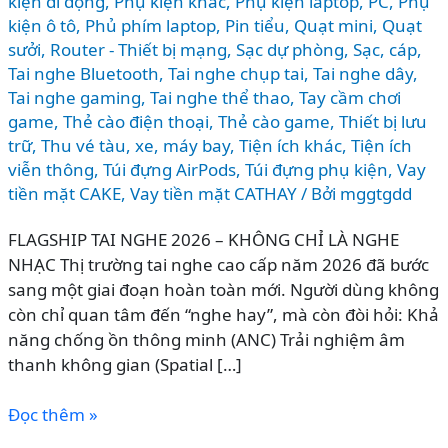
kiện di động
,
Phụ kiện khác
,
Phụ kiện laptop, PC
,
Phụ
kiện ô tô
,
Phủ phím laptop
,
Pin tiểu
,
Quạt mini
,
Quạt
sưởi
,
Router - Thiết bị mạng
,
Sạc dự phòng
,
Sạc, cáp
,
Tai nghe Bluetooth
,
Tai nghe chụp tai
,
Tai nghe dây
,
Tai nghe gaming
,
Tai nghe thể thao
,
Tay cầm chơi
game
,
Thẻ cào điện thoại
,
Thẻ cào game
,
Thiết bị lưu
trữ
,
Thu vé tàu, xe, máy bay
,
Tiện ích khác
,
Tiện ích
viễn thông
,
Túi đựng AirPods
,
Túi đựng phụ kiện
,
Vay
tiền mặt CAKE
,
Vay tiền mặt CATHAY
/ Bởi
mggtgdd
FLAGSHIP TAI NGHE 2026 – KHÔNG CHỈ LÀ NGHE
NHẠC Thị trường tai nghe cao cấp năm 2026 đã bước
sang một giai đoạn hoàn toàn mới. Người dùng không
còn chỉ quan tâm đến “nghe hay”, mà còn đòi hỏi: Khả
năng chống ồn thông minh (ANC) Trải nghiệm âm
thanh không gian (Spatial […]
So
Đọc thêm »
sánh