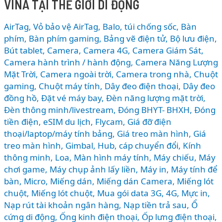
KHI
VINA TẠI THẾ GIỚI DI ĐỘNG
THANH
TOÁN
AirTag, Vỏ bảo vệ AirTag
,
Balo, túi chống sốc
,
Bàn
QUA
phím
,
Bàn phím gaming
,
Bảng vẽ điện tử
,
Bộ lưu điện
,
VNPAY
Bút tablet
,
Camera
,
Camera 4G
,
Camera Giám Sát
,
Camera hành trình / hành động
,
Camera Năng Lượng
–
Mặt Trời
,
Camera ngoài trời
,
Camera trong nhà
,
Chuột
CÁCH
gaming
,
Chuột máy tính
,
Dây đeo điện thoại
,
Dây đeo
SĂN
đồng hồ
,
Đặt vé máy bay
,
Đèn năng lượng mặt trời
,
DEAL
Đèn thông minh/livestream
,
Đóng BHYT- BHXH
,
Đóng
CÔNG
tiền điện
,
eSIM du lịch
,
Flycam
,
Giá đỡ điện
NGHỆ
thoại/laptop/máy tính bảng
,
Giá treo màn hình
,
Giá
GIÁ
treo màn hình
,
Gimbal
,
Hub, cáp chuyển đổi
,
Kính
TỐT
thông minh
,
Loa
,
Màn hình máy tính
,
Máy chiếu
,
Máy
NHẤT
chơi game
,
Máy chụp ảnh lấy liền
,
Máy in
,
Máy tính để
bàn
,
Micro
,
Miếng dán
,
Miếng dán Camera
,
Miếng lót
chuột
,
Miếng lót chuột
,
Mua gói data 3G, 4G
,
Mực in
,
Nạp rút tài khoản ngân hàng
,
Nạp tiền trả sau
,
Ổ
cứng di động
,
Ống kinh điện thoại
,
Ốp lưng điện thoại
,