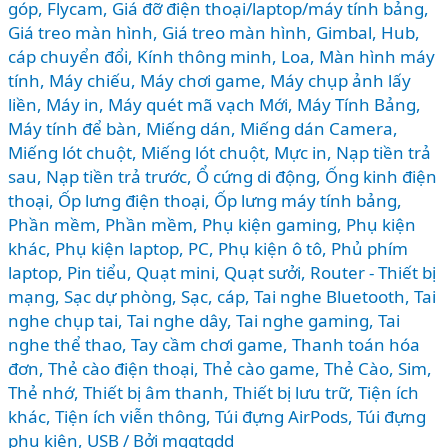
góp
,
Flycam
,
Giá đỡ điện thoại/laptop/máy tính bảng
,
nhất
Giá treo màn hình
,
Giá treo màn hình
,
Gimbal
,
Hub,
2026?
cáp chuyển đổi
,
Kính thông minh
,
Loa
,
Màn hình máy
tính
,
Máy chiếu
,
Máy chơi game
,
Máy chụp ảnh lấy
liền
,
Máy in
,
Máy quét mã vạch Mới
,
Máy Tính Bảng
,
Máy tính để bàn
,
Miếng dán
,
Miếng dán Camera
,
Miếng lót chuột
,
Miếng lót chuột
,
Mực in
,
Nạp tiền trả
sau
,
Nạp tiền trả trước
,
Ổ cứng di động
,
Ống kinh điện
thoại
,
Ốp lưng điện thoại
,
Ốp lưng máy tính bảng
,
Phần mềm
,
Phần mềm
,
Phụ kiện gaming
,
Phụ kiện
khác
,
Phụ kiện laptop, PC
,
Phụ kiện ô tô
,
Phủ phím
laptop
,
Pin tiểu
,
Quạt mini
,
Quạt sưởi
,
Router - Thiết bị
mạng
,
Sạc dự phòng
,
Sạc, cáp
,
Tai nghe Bluetooth
,
Tai
nghe chụp tai
,
Tai nghe dây
,
Tai nghe gaming
,
Tai
nghe thể thao
,
Tay cầm chơi game
,
Thanh toán hóa
đơn
,
Thẻ cào điện thoại
,
Thẻ cào game
,
Thẻ Cào, Sim
,
Thẻ nhớ
,
Thiết bị âm thanh
,
Thiết bị lưu trữ
,
Tiện ích
khác
,
Tiện ích viễn thông
,
Túi đựng AirPods
,
Túi đựng
phụ kiện
,
USB
/ Bởi
mggtgdd