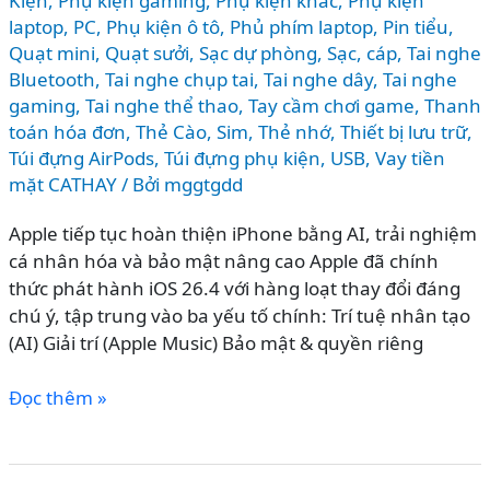
Kiện
,
Phụ kiện gaming
,
Phụ kiện khác
,
Phụ kiện
laptop, PC
,
Phụ kiện ô tô
,
Phủ phím laptop
,
Pin tiểu
,
Quạt mini
,
Quạt sưởi
,
Sạc dự phòng
,
Sạc, cáp
,
Tai nghe
Bluetooth
,
Tai nghe chụp tai
,
Tai nghe dây
,
Tai nghe
gaming
,
Tai nghe thể thao
,
Tay cầm chơi game
,
Thanh
toán hóa đơn
,
Thẻ Cào, Sim
,
Thẻ nhớ
,
Thiết bị lưu trữ
,
Túi đựng AirPods
,
Túi đựng phụ kiện
,
USB
,
Vay tiền
mặt CATHAY
/ Bởi
mggtgdd
Apple tiếp tục hoàn thiện iPhone bằng AI, trải nghiệm
cá nhân hóa và bảo mật nâng cao Apple đã chính
thức phát hành iOS 26.4 với hàng loạt thay đổi đáng
chú ý, tập trung vào ba yếu tố chính: Trí tuệ nhân tạo
(AI) Giải trí (Apple Music) Bảo mật & quyền riêng
iOS
Đọc thêm »
26.4
có
gì