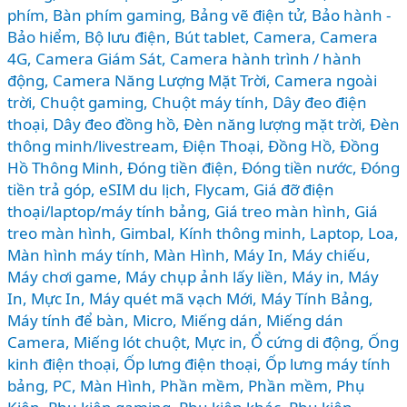
TIẾT
phím
,
Bàn phím gaming
,
Bảng vẽ điện tử
,
Bảo hành -
TỪ
Bảo hiểm
,
Bộ lưu điện
,
Bút tablet
,
Camera
,
Camera
4G
,
Camera Giám Sát
,
Camera hành trình / hành
GIÁ
động
,
Camera Năng Lượng Mặt Trời
,
Camera ngoài
RẺ
trời
,
Chuột gaming
,
Chuột máy tính
,
Dây đeo điện
ĐẾN
thoại
,
Dây đeo đồng hồ
,
Đèn năng lượng mặt trời
,
Đèn
CAO
thông minh/livestream
,
Điện Thoại
,
Đồng Hồ
,
Đồng
CẤP
Hồ Thông Minh
,
Đóng tiền điện
,
Đóng tiền nước
,
Đóng
tiền trả góp
,
eSIM du lịch
,
Flycam
,
Giá đỡ điện
thoại/laptop/máy tính bảng
,
Giá treo màn hình
,
Giá
treo màn hình
,
Gimbal
,
Kính thông minh
,
Laptop
,
Loa
,
Màn hình máy tính
,
Màn Hình, Máy In
,
Máy chiếu
,
Máy chơi game
,
Máy chụp ảnh lấy liền
,
Máy in
,
Máy
In, Mực In
,
Máy quét mã vạch Mới
,
Máy Tính Bảng
,
Máy tính để bàn
,
Micro
,
Miếng dán
,
Miếng dán
Camera
,
Miếng lót chuột
,
Mực in
,
Ổ cứng di động
,
Ống
kinh điện thoại
,
Ốp lưng điện thoại
,
Ốp lưng máy tính
bảng
,
PC, Màn Hình
,
Phần mềm
,
Phần mềm
,
Phụ