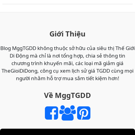
MÃ
THẺ
CÀO
ĐIỆN
THOẠI
Giới Thiệu
ONLINE
GIÁ
Blog MggTGDD không thuộc sở hữu của siêu thị Thế Giới
RẺ
Di Động mà chỉ là nơi tổng hợp, chia sẻ thông tin
NHẤT
chương trình khuyến mãi, các loại mã giảm giá
VIETTEL,
TheGioiDiDong, công cụ xem lịch sử giá TGDD cùng mọi
MOBI,
người nhằm hỗ trợ mua sắm tiết kiệm hơn!
VINA
TẠI
Về MggTGDD
THẾ
GIỚI
DI
ĐỘNG