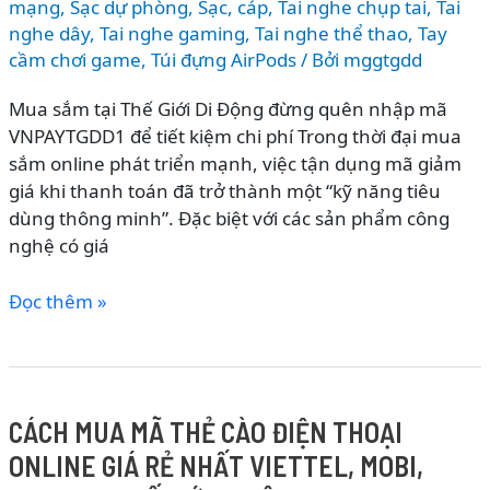
mạng
,
Sạc dự phòng
,
Sạc, cáp
,
Tai nghe chụp tai
,
Tai
nghe dây
,
Tai nghe gaming
,
Tai nghe thể thao
,
Tay
cầm chơi game
,
Túi đựng AirPods
/ Bởi
mggtgdd
Mua sắm tại Thế Giới Di Động đừng quên nhập mã
VNPAYTGDD1 để tiết kiệm chi phí Trong thời đại mua
sắm online phát triển mạnh, việc tận dụng mã giảm
giá khi thanh toán đã trở thành một “kỹ năng tiêu
dùng thông minh”. Đặc biệt với các sản phẩm công
nghệ có giá
NHẬP
Đọc thêm »
MÃ
VNPAYTGDD1
GIẢM
TỐI
CÁCH MUA MÃ THẺ CÀO ĐIỆN THOẠI
ĐA
ONLINE GIÁ RẺ NHẤT VIETTEL, MOBI,
150K