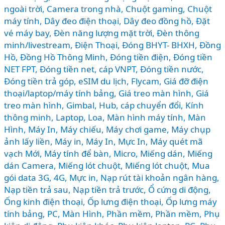
ngoài trời
,
Camera trong nhà
,
Chuột gaming
,
Chuột
máy tính
,
Dây đeo điện thoại
,
Dây đeo đồng hồ
,
Đặt
vé máy bay
,
Đèn năng lượng mặt trời
,
Đèn thông
minh/livestream
,
Điện Thoại
,
Đóng BHYT- BHXH
,
Đồng
Hồ
,
Đồng Hồ Thông Minh
,
Đóng tiền điện
,
Đóng tiền
NET FPT
,
Đóng tiền net, cáp VNPT
,
Đóng tiền nước
,
Đóng tiền trả góp
,
eSIM du lịch
,
Flycam
,
Giá đỡ điện
thoại/laptop/máy tính bảng
,
Giá treo màn hình
,
Giá
treo màn hình
,
Gimbal
,
Hub, cáp chuyển đổi
,
Kính
thông minh
,
Laptop
,
Loa
,
Màn hình máy tính
,
Màn
Hình, Máy In
,
Máy chiếu
,
Máy chơi game
,
Máy chụp
ảnh lấy liền
,
Máy in
,
Máy In, Mực In
,
Máy quét mã
vạch Mới
,
Máy tính để bàn
,
Micro
,
Miếng dán
,
Miếng
dán Camera
,
Miếng lót chuột
,
Miếng lót chuột
,
Mua
gói data 3G, 4G
,
Mực in
,
Nạp rút tài khoản ngân hàng
,
Nạp tiền trả sau
,
Nạp tiền trả trước
,
Ổ cứng di động
,
Ống kinh điện thoại
,
Ốp lưng điện thoại
,
Ốp lưng máy
tính bảng
,
PC, Màn Hình
,
Phần mềm
,
Phần mềm
,
Phụ