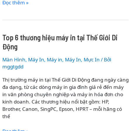
Top
Đọc thêm »
10
thương
hiệu
mực
Top 6 thương hiệu máy in tại Thế Giới Di
in
Động
tốt
nhất
Màn Hình, Máy In
,
Máy in
,
Máy In, Mực In
/ Bởi
hiện
mggtgdd
nay
Thị trường máy in tại Thế Giới Di Động đang ngày càng
đa dạng, từ các dòng máy in gia đình giá rẻ đến máy
in văn phòng chuyên nghiệp và máy in hóa đơn cho
kinh doanh. Các thương hiệu nổi bật gồm: HP,
Brother, Canon, SingPC, Epson, HPRT – mỗi hãng có
thế
Top