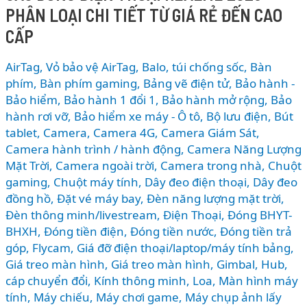
PHÂN LOẠI CHI TIẾT TỪ GIÁ RẺ ĐẾN CAO
Sony
WH-
CẤP
1000XM6
vs
AirTag, Vỏ bảo vệ AirTag
,
Balo, túi chống sốc
,
Bàn
Bose
phím
,
Bàn phím gaming
,
Bảng vẽ điện tử
,
Bảo hành -
QC
Bảo hiểm
,
Bảo hành 1 đổi 1
,
Bảo hành mở rộng
,
Bảo
hành rơi vỡ
,
Bảo hiểm xe máy - Ô tô
,
Bộ lưu điện
,
Bút
Ultra:
tablet
,
Camera
,
Camera 4G
,
Camera Giám Sát
,
Đâu
Camera hành trình / hành động
,
Camera Năng Lượng
là
Mặt Trời
,
Camera ngoài trời
,
Camera trong nhà
,
Chuột
tai
gaming
,
Chuột máy tính
,
Dây đeo điện thoại
,
Dây đeo
nghe
đồng hồ
,
Đặt vé máy bay
,
Đèn năng lượng mặt trời
,
chống
Đèn thông minh/livestream
,
Điện Thoại
,
Đóng BHYT-
ồn
BHXH
,
Đóng tiền điện
,
Đóng tiền nước
,
Đóng tiền trả
tốt
góp
,
Flycam
,
Giá đỡ điện thoại/laptop/máy tính bảng
,
nhất
Giá treo màn hình
,
Giá treo màn hình
,
Gimbal
,
Hub,
2026?
cáp chuyển đổi
,
Kính thông minh
,
Loa
,
Màn hình máy
tính
,
Máy chiếu
,
Máy chơi game
,
Máy chụp ảnh lấy