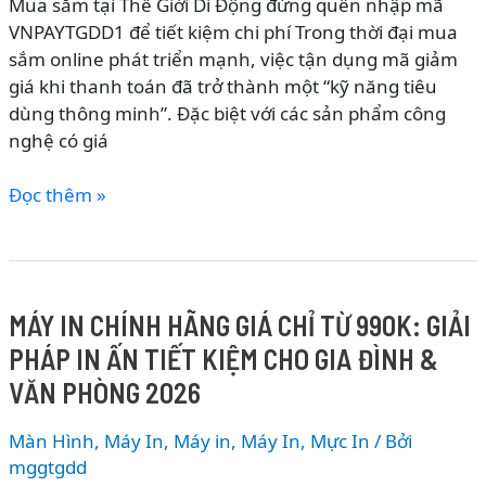
Mua sắm tại Thế Giới Di Động đừng quên nhập mã
VNPAYTGDD1 để tiết kiệm chi phí Trong thời đại mua
sắm online phát triển mạnh, việc tận dụng mã giảm
giá khi thanh toán đã trở thành một “kỹ năng tiêu
dùng thông minh”. Đặc biệt với các sản phẩm công
nghệ có giá
NHẬP
Đọc thêm »
MÃ
VNPAYTGDD1
GIẢM
TỐI
MÁY IN CHÍNH HÃNG GIÁ CHỈ TỪ 990K: GIẢI
ĐA
PHÁP IN ẤN TIẾT KIỆM CHO GIA ĐÌNH &
150K
KHI
VĂN PHÒNG 2026
THANH
TOÁN
Màn Hình, Máy In
,
Máy in
,
Máy In, Mực In
/ Bởi
QUA
mggtgdd