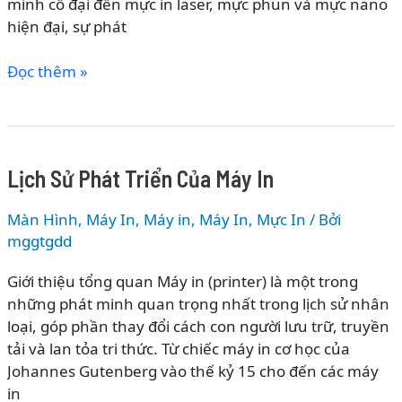
minh cổ đại đến mực in laser, mực phun và mực nano
cầu
hiện đại, sự phát
Lịch
Đọc thêm »
Sử
Phát
Triển
Của
Lịch Sử Phát Triển Của Máy In
Mực
In
Màn Hình, Máy In
,
Máy in
,
Máy In, Mực In
/ Bởi
–
mggtgdd
Từ
Mực
Giới thiệu tổng quan Máy in (printer) là một trong
Cổ
những phát minh quan trọng nhất trong lịch sử nhân
Đại
loại, góp phần thay đổi cách con người lưu trữ, truyền
Đến
tải và lan tỏa tri thức. Từ chiếc máy in cơ học của
Công
Johannes Gutenberg vào thế kỷ 15 cho đến các máy
Nghệ
in