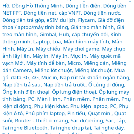
Hồ
,
Đồng Hồ Thông Minh
,
Đóng tiền điện
,
Đóng tiền
NET FPT
,
Đóng tiền net, cáp VNPT
,
Đóng tiền nước
,
Đóng tiền trả góp
,
eSIM du lịch
,
Flycam
,
Giá đỡ điện
thoại/laptop/máy tính bảng
,
Giá treo màn hình
,
Giá
treo màn hình
,
Gimbal
,
Hub, cáp chuyển đổi
,
Kính
thông minh
,
Laptop
,
Loa
,
Màn hình máy tính
,
Màn
Hình, Máy In
,
Máy chiếu
,
Máy chơi game
,
Máy chụp
ảnh lấy liền
,
Máy in
,
Máy In, Mực In
,
Máy quét mã
vạch Mới
,
Máy tính để bàn
,
Micro
,
Miếng dán
,
Miếng
dán Camera
,
Miếng lót chuột
,
Miếng lót chuột
,
Mua
gói data 3G, 4G
,
Mực in
,
Nạp rút tài khoản ngân hàng
,
Nạp tiền trả sau
,
Nạp tiền trả trước
,
Ổ cứng di động
,
Ống kinh điện thoại
,
Ốp lưng điện thoại
,
Ốp lưng máy
tính bảng
,
PC, Màn Hình
,
Phần mềm
,
Phần mềm
,
Phụ
kiện di động
,
Phụ kiện khác
,
Phụ kiện laptop, PC
,
Phụ
kiện ô tô
,
Phủ phím laptop
,
Pin tiểu
,
Quạt mini
,
Quạt
sưởi
,
Router - Thiết bị mạng
,
Sạc dự phòng
,
Sạc, cáp
,
Tai nghe Bluetooth
,
Tai nghe chụp tai
,
Tai nghe dây
,