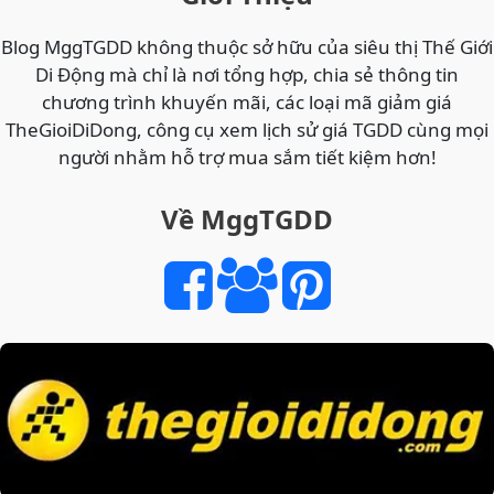
ẤN
TIẾT
Blog MggTGDD không thuộc sở hữu của siêu thị Thế Giới
KIỆM
Di Động mà chỉ là nơi tổng hợp, chia sẻ thông tin
CHO
chương trình khuyến mãi, các loại mã giảm giá
GIA
TheGioiDiDong, công cụ xem lịch sử giá TGDD cùng mọi
ĐÌNH
người nhằm hỗ trợ mua sắm tiết kiệm hơn!
&
VĂN
Về MggTGDD
PHÒNG
2026