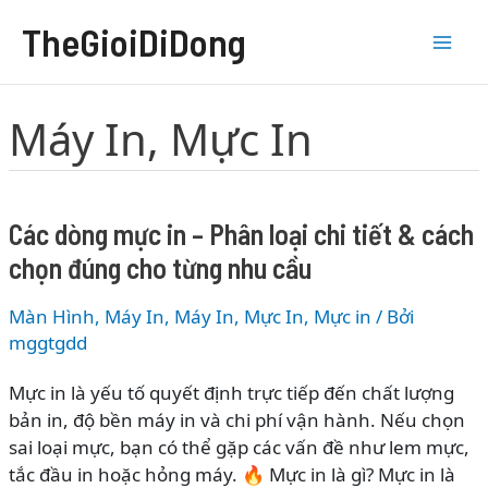
Nhảy
TheGioiDiDong
tới
nội
dung
Máy In, Mực In
Các dòng mực in – Phân loại chi tiết & cách
chọn đúng cho từng nhu cầu
Màn Hình, Máy In
,
Máy In, Mực In
,
Mực in
/ Bởi
mggtgdd
Mực in là yếu tố quyết định trực tiếp đến chất lượng
bản in, độ bền máy in và chi phí vận hành. Nếu chọn
sai loại mực, bạn có thể gặp các vấn đề như lem mực,
tắc đầu in hoặc hỏng máy. 🔥 Mực in là gì? Mực in là