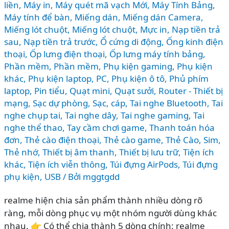
liền
,
Máy in
,
Máy quét mã vạch Mới
,
Máy Tính Bảng
,
Máy tính để bàn
,
Miếng dán
,
Miếng dán Camera
,
Miếng lót chuột
,
Miếng lót chuột
,
Mực in
,
Nạp tiền trả
sau
,
Nạp tiền trả trước
,
Ổ cứng di động
,
Ống kinh điện
thoại
,
Ốp lưng điện thoại
,
Ốp lưng máy tính bảng
,
Phần mềm
,
Phần mềm
,
Phụ kiện gaming
,
Phụ kiện
khác
,
Phụ kiện laptop, PC
,
Phụ kiện ô tô
,
Phủ phím
laptop
,
Pin tiểu
,
Quạt mini
,
Quạt sưởi
,
Router - Thiết bị
mạng
,
Sạc dự phòng
,
Sạc, cáp
,
Tai nghe Bluetooth
,
Tai
nghe chụp tai
,
Tai nghe dây
,
Tai nghe gaming
,
Tai
nghe thể thao
,
Tay cầm chơi game
,
Thanh toán hóa
đơn
,
Thẻ cào điện thoại
,
Thẻ cào game
,
Thẻ Cào, Sim
,
Thẻ nhớ
,
Thiết bị âm thanh
,
Thiết bị lưu trữ
,
Tiện ích
khác
,
Tiện ích viễn thông
,
Túi đựng AirPods
,
Túi đựng
phụ kiện
,
USB
/ Bởi
mggtgdd
realme hiện chia sản phẩm thành nhiều dòng rõ
ràng, mỗi dòng phục vụ một nhóm người dùng khác
nhau. 👉 Có thể chia thành 5 dòng chính: realme