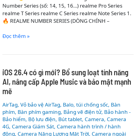
Number Series (số: 14, 15, 16…) realme Pro Series
realme T Series realme C Series realme Note Series 1.
🔥 REALME NUMBER SERIES (DÒNG CHÍNH –
CÁC
Đọc thêm »
DÒNG
ĐIỆN
THOẠI
REALME
iOS 26.4 có gì mới? Bổ sung loạt tính năng
2026
AI, nâng cấp Apple Music và bảo mật mạnh
–
PHÂN
mẽ
LOẠI
CHI
AirTag, Vỏ bảo vệ AirTag
,
Balo, túi chống sốc
,
Bàn
TIẾT
phím
,
Bàn phím gaming
,
Bảng vẽ điện tử
,
Bảo hành -
TỪ
Bảo hiểm
,
Bộ lưu điện
,
Bút tablet
,
Camera
,
Camera
4G
,
Camera Giám Sát
,
Camera hành trình / hành
GIÁ
động
,
Camera Năng Lượng Mặt Trời
,
Camera ngoài
RẺ