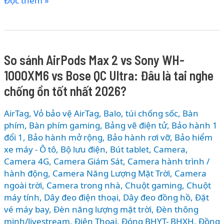
Đọc thêm »
6
thương
hiệu
máy
So sánh AirPods Max 2 vs Sony WH-
in
1000XM6 vs Bose QC Ultra: Đâu là tai nghe
tại
Thế
chống ồn tốt nhất 2026?
Giới
Di
AirTag, Vỏ bảo vệ AirTag
,
Balo, túi chống sốc
,
Bàn
Động
phím
,
Bàn phím gaming
,
Bảng vẽ điện tử
,
Bảo hành 1
đổi 1
,
Bảo hành mở rộng
,
Bảo hành rơi vỡ
,
Bảo hiểm
xe máy - Ô tô
,
Bộ lưu điện
,
Bút tablet
,
Camera
,
Camera 4G
,
Camera Giám Sát
,
Camera hành trình /
hành động
,
Camera Năng Lượng Mặt Trời
,
Camera
ngoài trời
,
Camera trong nhà
,
Chuột gaming
,
Chuột
máy tính
,
Dây đeo điện thoại
,
Dây đeo đồng hồ
,
Đặt
vé máy bay
,
Đèn năng lượng mặt trời
,
Đèn thông
minh/livestream
,
Điện Thoại
,
Đóng BHYT- BHXH
,
Đồng