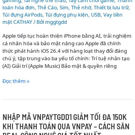
gaming
,
Tai nghe thể thao
,
Tay cầm chơi game
,
Thanh
toán hóa đơn
,
Thẻ Cào, Sim
,
Thẻ nhớ
,
Thiết bị lưu trữ
,
Túi đựng AirPods
,
Túi đựng phụ kiện
,
USB
,
Vay tiền
mặt CATHAY
/ Bởi
mggtgdd
Apple tiếp tục hoàn thiện iPhone bằng AI, trải nghiệm
cá nhân hóa và bảo mật nâng cao Apple đã chính
thức phát hành iOS 26.4 với hàng loạt thay đổi đáng
chú ý, tập trung vào ba yếu tố chính: Trí tuệ nhân tạo
(AI) Giải trí (Apple Music) Bảo mật & quyền riêng
iOS
Đọc thêm »
26.4
có
gì
mới?
NHẬP MÃ VNPAYTGDD1 GIẢM TỐI ĐA 150K
Bổ
KHI THANH TOÁN QUA VNPAY – CÁCH SĂN
sung
loạt