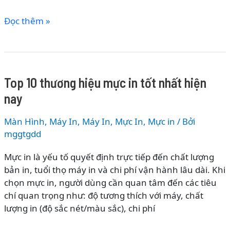
Nano
Hiện
Lịch
Đọc thêm »
Đại
Sử
Phát
Triển
Của
Top 10 thương hiệu mực in tốt nhất hiện
Máy
nay
In
Màn Hình, Máy In
,
Máy In, Mực In
,
Mực in
/ Bởi
mggtgdd
Mực in là yếu tố quyết định trực tiếp đến chất lượng
bản in, tuổi thọ máy in và chi phí vận hành lâu dài. Khi
chọn mực in, người dùng cần quan tâm đến các tiêu
chí quan trọng như: độ tương thích với máy, chất
lượng in (độ sắc nét/màu sắc), chi phí