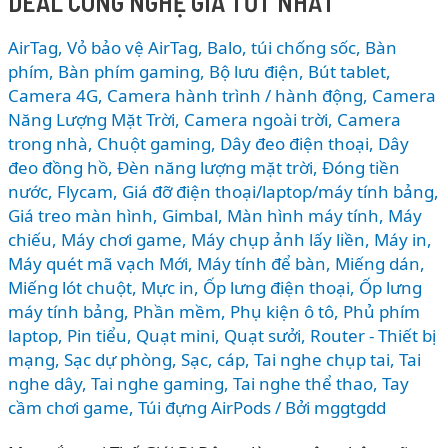
DEAL CÔNG NGHỆ GIÁ TỐT NHẤT
tính
năng
AirTag, Vỏ bảo vệ AirTag
,
Balo, túi chống sốc
,
Bàn
AI,
phím
,
Bàn phím gaming
,
Bộ lưu điện
,
Bút tablet
,
nâng
Camera 4G
,
Camera hành trình / hành động
,
Camera
Năng Lượng Mặt Trời
,
Camera ngoài trời
,
Camera
cấp
trong nhà
,
Chuột gaming
,
Dây đeo điện thoại
,
Dây
Apple
đeo đồng hồ
,
Đèn năng lượng mặt trời
,
Đóng tiền
Music
nước
,
Flycam
,
Giá đỡ điện thoại/laptop/máy tính bảng
,
và
Giá treo màn hình
,
Gimbal
,
Màn hình máy tính
,
Máy
bảo
chiếu
,
Máy chơi game
,
Máy chụp ảnh lấy liền
,
Máy in
,
mật
Máy quét mã vạch Mới
,
Máy tính để bàn
,
Miếng dán
,
mạnh
Miếng lót chuột
,
Mực in
,
Ốp lưng điện thoại
,
Ốp lưng
mẽ
máy tính bảng
,
Phần mềm
,
Phụ kiện ô tô
,
Phủ phím
laptop
,
Pin tiểu
,
Quạt mini
,
Quạt sưởi
,
Router - Thiết bị
mạng
,
Sạc dự phòng
,
Sạc, cáp
,
Tai nghe chụp tai
,
Tai
nghe dây
,
Tai nghe gaming
,
Tai nghe thể thao
,
Tay
cầm chơi game
,
Túi đựng AirPods
/ Bởi
mggtgdd