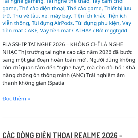
Tai nghe gaming
,
Tai nghe thể thao
,
Tay cầm chơi
game
,
Thẻ cào điện thoại
,
Thẻ cào game
,
Thiết bị lưu
trữ
,
Thu vé tàu, xe, máy bay
,
Tiện ích khác
,
Tiện ích
viễn thông
,
Túi đựng AirPods
,
Túi đựng phụ kiện
,
Vay
tiền mặt CAKE
,
Vay tiền mặt CATHAY
/ Bởi
mggtgdd
FLAGSHIP TAI NGHE 2026 – KHÔNG CHỈ LÀ NGHE
NHẠC Thị trường tai nghe cao cấp năm 2026 đã bước
sang một giai đoạn hoàn toàn mới. Người dùng không
còn chỉ quan tâm đến “nghe hay”, mà còn đòi hỏi: Khả
năng chống ồn thông minh (ANC) Trải nghiệm âm
thanh không gian (Spatial
So
Đọc thêm »
sánh
AirPods
Max
2
CÁC DÒNG ĐIỆN THOẠI REALME 2026 –
vs