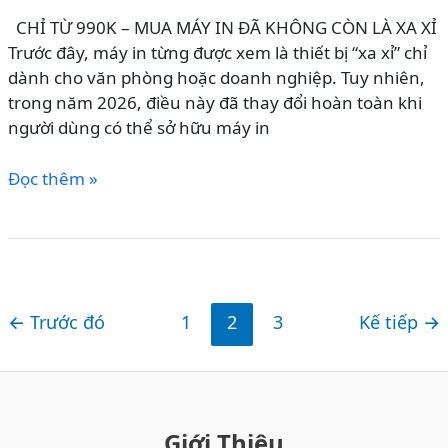
VNPAY
CHỈ TỪ 990K – MUA MÁY IN ĐÃ KHÔNG CÒN LÀ XA XỈ
–
Trước đây, máy in từng được xem là thiết bị “xa xỉ” chỉ
CÁCH
dành cho văn phòng hoặc doanh nghiệp. Tuy nhiên,
SĂN
trong năm 2026, điều này đã thay đổi hoàn toàn khi
DEAL
người dùng có thể sở hữu máy in
CÔNG
NGHỆ
MÁY
Đọc thêm »
GIÁ
IN
TỐT
CHÍNH
NHẤT
HÃNG
GIÁ
CHỈ
←
Trước đó
1
2
3
Kế tiếp
→
TỪ
990K:
GIẢI
PHÁP
IN
Giới Thiệu