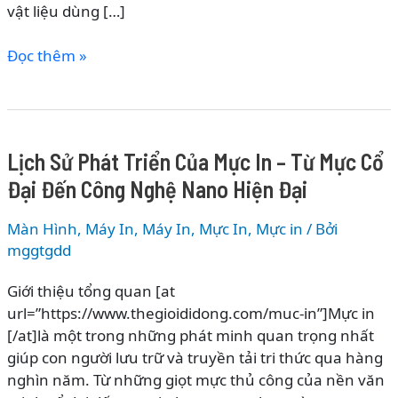
vật liệu dùng […]
Các
Đọc thêm »
dòng
mực
in
–
Lịch Sử Phát Triển Của Mực In – Từ Mực Cổ
Phân
Đại Đến Công Nghệ Nano Hiện Đại
loại
chi
Màn Hình, Máy In
,
Máy In, Mực In
,
Mực in
/ Bởi
tiết
mggtgdd
&
cách
Giới thiệu tổng quan [at
chọn
url=”https://www.thegioididong.com/muc-in”]Mực in
đúng
[/at]là một trong những phát minh quan trọng nhất
cho
giúp con người lưu trữ và truyền tải tri thức qua hàng
từng
nghìn năm. Từ những giọt mực thủ công của nền văn
nhu