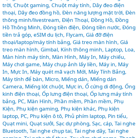
trời
,
Chuột gaming
,
Chuột máy tính
,
Dây đeo điện
ĐẾN
thoại
,
Dây đeo đồng hồ
,
Đèn năng lượng mặt trời
,
Đèn
CAO
thông minh/livestream
,
Điện Thoại
,
Đồng Hồ
,
Đồng
CẤP
Hồ Thông Minh
,
Đóng tiền điện
,
Đóng tiền nước
,
Đóng
tiền trả góp
,
eSIM du lịch
,
Flycam
,
Giá đỡ điện
thoại/laptop/máy tính bảng
,
Giá treo màn hình
,
Giá
treo màn hình
,
Gimbal
,
Kính thông minh
,
Laptop
,
Loa
,
Màn hình máy tính
,
Màn Hình, Máy In
,
Máy chiếu
,
Máy chơi game
,
Máy chụp ảnh lấy liền
,
Máy in
,
Máy
In, Mực In
,
Máy quét mã vạch Mới
,
Máy Tính Bảng
,
Máy tính để bàn
,
Micro
,
Miếng dán
,
Miếng dán
Camera
,
Miếng lót chuột
,
Mực in
,
Ổ cứng di động
,
Ống
kinh điện thoại
,
Ốp lưng điện thoại
,
Ốp lưng máy tính
bảng
,
PC, Màn Hình
,
Phần mềm
,
Phần mềm
,
Phụ
Kiện
,
Phụ kiện gaming
,
Phụ kiện khác
,
Phụ kiện
laptop, PC
,
Phụ kiện ô tô
,
Phủ phím laptop
,
Pin tiểu
,
Quạt mini
,
Quạt sưởi
,
Sạc dự phòng
,
Sạc, cáp
,
Tai nghe
Bluetooth
,
Tai nghe chụp tai
,
Tai nghe dây
,
Tai nghe