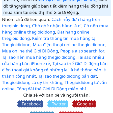
đồ tăng/giảm giúp bạn tiết kiệm hàng triệu đồng khi
mua sắm tại siêu thị Thế Giới Di Động.
Nhóm chủ đề liên quan:
Cách hủy đơn hàng trên
thegioididong
,
Chờ ghé nhận hàng là gì
,
Có nên mua
hàng online thegioididong
,
Đặt hàng online
thegioididong
,
Kiểm tra thông tin mua hàng tại
Thegioididong
,
Mua điện thoại online thegioididong
,
Mua online thế Giới Di Động
,
People also search for
,
Tại sao nên mua hàng thegioididong
,
Tại sao nhiều
cửa hàng bán iPhone rẻ
,
Tại sao thế Giới Di động bán
điện thoại giá không rẻ những lại là hệ thống bán lẻ
thành công nhất
,
Tại sao thegioididong bán đắt
,
Thegioididong có uy tín không
,
Thegioididong tư vấn
online
,
Tổng đài thế Giới Di Động miễn phí
Chia sẻ với bạn bè và người thân!
Facebook
Twitter
Google+