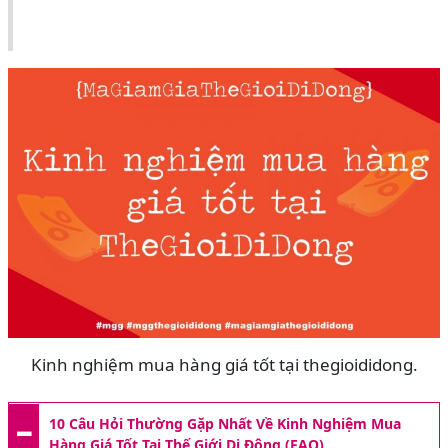
Kinh nghiệm mua hàng giá tốt tại thegioididong.
10 Câu Hỏi Thường Gặp Nhất Về Kinh Nghiệm Mua
Hàng Giá Tốt Tại Thế Giới Di Động (FAQ)