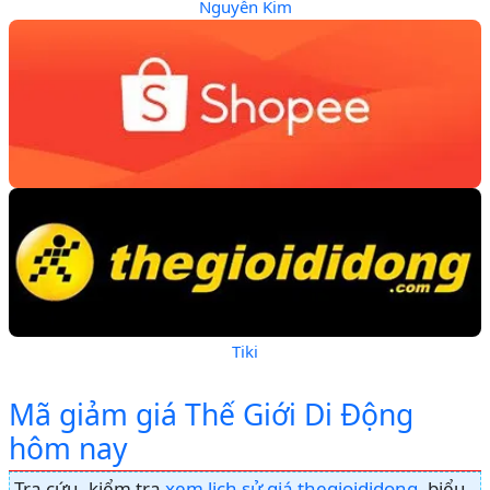
Nguyễn Kim
Tiki
Mã giảm giá Thế Giới Di Động
hôm nay
Tra cứu, kiểm tra
xem lịch sử giá thegioididong
, biểu