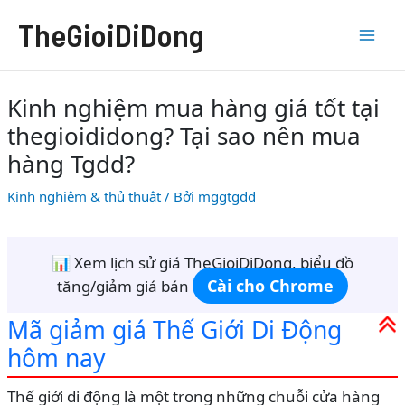
Nhảy
TheGioiDiDong
tới
nội
dung
Kinh nghiệm mua hàng giá tốt tại
thegioididong? Tại sao nên mua
hàng Tgdd?
Kinh nghiệm & thủ thuật
/ Bởi
mggtgdd
📊 Xem lịch sử giá TheGioiDiDong, biểu đồ
Cài cho Chrome
tăng/giảm giá bán
Mã giảm giá Thế Giới Di Động
hôm nay
Thế giới di động là một trong những chuỗi cửa hàng