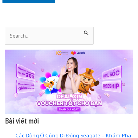
T
ì
m
k
i
ế
m
:
Bài viết mới
Các Dòng Ổ Cứng Di Động Seagate – Khám Phá