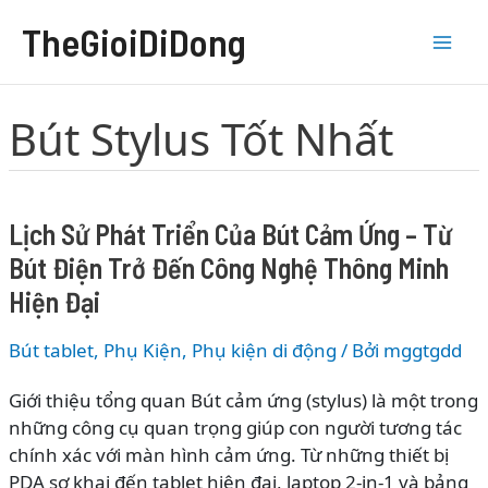
Nhảy
TheGioiDiDong
tới
nội
dung
Bút Stylus Tốt Nhất
Lịch Sử Phát Triển Của Bút Cảm Ứng – Từ
Bút Điện Trở Đến Công Nghệ Thông Minh
Hiện Đại
Bút tablet
,
Phụ Kiện
,
Phụ kiện di động
/ Bởi
mggtgdd
Giới thiệu tổng quan Bút cảm ứng (stylus) là một trong
những công cụ quan trọng giúp con người tương tác
chính xác với màn hình cảm ứng. Từ những thiết bị
PDA sơ khai đến tablet hiện đại, laptop 2-in-1 và bảng