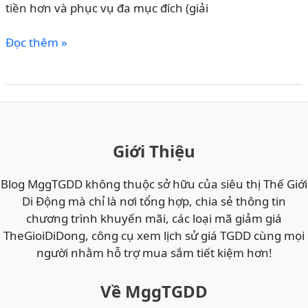
tiền hơn và phục vụ đa mục đích (giải
Nghệ
Thông
Lịch
Đọc thêm »
Minh
Sử
Hiện
Phát
Đại
Triển
Của
Ốp
Lưng
Giới Thiệu
Máy
Tính
Blog MggTGDD không thuộc sở hữu của siêu thị Thế Giới
Bảng
Di Động mà chỉ là nơi tổng hợp, chia sẻ thông tin
chương trình khuyến mãi, các loại mã giảm giá
TheGioiDiDong, công cụ xem lịch sử giá TGDD cùng mọi
người nhằm hỗ trợ mua sắm tiết kiệm hơn!
Về MggTGDD