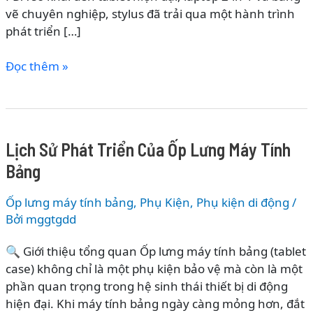
vẽ chuyên nghiệp, stylus đã trải qua một hành trình
phát triển […]
Lịch
Đọc thêm »
Sử
Phát
Triển
Của
Lịch Sử Phát Triển Của Ốp Lưng Máy Tính
Bút
Bảng
Cảm
Ứng
Ốp lưng máy tính bảng
,
Phụ Kiện
,
Phụ kiện di động
/
–
Bởi
mggtgdd
Từ
Bút
🔍 Giới thiệu tổng quan Ốp lưng máy tính bảng (tablet
Điện
case) không chỉ là một phụ kiện bảo vệ mà còn là một
Trở
phần quan trọng trong hệ sinh thái thiết bị di động
Đến
hiện đại. Khi máy tính bảng ngày càng mỏng hơn, đắt
Công