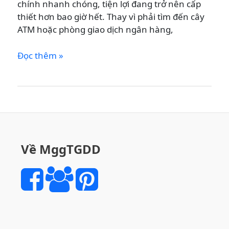
chính nhanh chóng, tiện lợi đang trở nên cấp
thiết hơn bao giờ hết. Thay vì phải tìm đến cây
ATM hoặc phòng giao dịch ngân hàng,
RÚT
Đọc thêm »
TIỀN
NHANH
CHÓNG
TẠI
THẾ
GIỚI
DI
Về MggTGDD
ĐỘNG
&
ĐIỆN
MÁY
XANH:
GIẢI