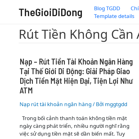
Nhảy
Blog TGDD
Chí
TheGioiDiDong
tới
Template details
nội
dung
Rút Tiền Không Cần
Nạp – Rút Tiền Tài Khoản Ngân Hàng
Tại Thế Giới Di Động: Giải Pháp Giao
Dịch Tiền Mặt Hiện Đại, Tiện Lợi Như
ATM
Nạp rút tài khoản ngân hàng
/ Bởi
mggtgdd
Trong bối cảnh thanh toán không tiền mặt
ngày càng phát triển, nhiều người nghĩ rằng
việc sử dụng tiền mặt sẽ dần biến mất. Tuy