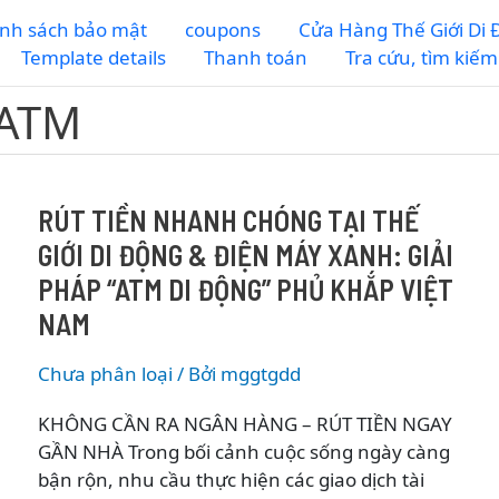
nh sách bảo mật
coupons
Cửa Hàng Thế Giới Di
Template details
Thanh toán
Tra cứu, tìm kiế
 ATM
RÚT TIỀN NHANH CHÓNG TẠI THẾ
GIỚI DI ĐỘNG & ĐIỆN MÁY XANH: GIẢI
PHÁP “ATM DI ĐỘNG” PHỦ KHẮP VIỆT
NAM
Chưa phân loại
/ Bởi
mggtgdd
KHÔNG CẦN RA NGÂN HÀNG – RÚT TIỀN NGAY
GẦN NHÀ Trong bối cảnh cuộc sống ngày càng
bận rộn, nhu cầu thực hiện các giao dịch tài