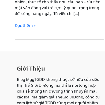
nhiên, thực tế cho thấy nhu cầu nạp – rút tiền
mặt vẫn đóng vai trò cực kỳ quan trọng trong
đời sống hàng ngày. Từ việc chi […]
Nạp
Đọc thêm »
–
Rút
Tiền
Tài
Khoản
Ngân
Hàng
Giới Thiệu
Tại
Thế
Blog MggTGDD không thuộc sở hữu của siêu
Giới
thị Thế Giới Di Động mà chỉ là nơi tổng hợp,
Di
chia sẻ thông tin chương trình khuyến mãi,
Động:
các loại mã giảm giá TheGioiDiDong, công cụ
Giải
xem lịch sử giá TGDD cùng mọi người nhằm