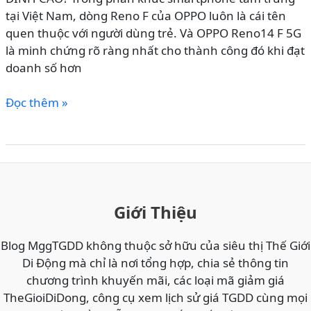
PHÁP
tại Việt Nam, dòng Reno F của OPPO luôn là cái tên
CHỐNG
quen thuộc với người dùng trẻ. Và OPPO Reno14 F 5G
THẤT
là minh chứng rõ ràng nhất cho thành công đó khi đạt
LẠC
doanh số hơn
HIỆN
ĐẠI
OPPO
Đọc thêm »
RENO14
F
5G
CÓ
CÒN
ĐÁNG
Giới Thiệu
MUA
KHÔNG
Blog MggTGDD không thuộc sở hữu của siêu thị Thế Giới
NĂM
Di Động mà chỉ là nơi tổng hợp, chia sẻ thông tin
2026?
chương trình khuyến mãi, các loại mã giảm giá
ĐÁNH
TheGioiDiDong, công cụ xem lịch sử giá TGDD cùng mọi
GIÁ