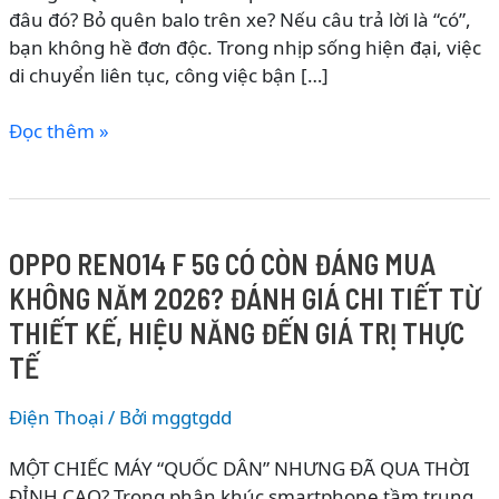
đâu đó? Bỏ quên balo trên xe? Nếu câu trả lời là “có”,
bạn không hề đơn độc. Trong nhịp sống hiện đại, việc
di chuyển liên tục, công việc bận […]
THẺ
Đọc thêm »
ĐỊNH
VỊ
IDMIX:
“CỨU
OPPO RENO14 F 5G CÓ CÒN ĐÁNG MUA
CÁNH”
KHÔNG NĂM 2026? ĐÁNH GIÁ CHI TIẾT TỪ
CHO
NHỮNG
THIẾT KẾ, HIỆU NĂNG ĐẾN GIÁ TRỊ THỰC
TÍN
TẾ
ĐỒ
HAY
Điện Thoại
/ Bởi
mggtgdd
QUÊN
–
MỘT CHIẾC MÁY “QUỐC DÂN” NHƯNG ĐÃ QUA THỜI
GIẢI
ĐỈNH CAO? Trong phân khúc smartphone tầm trung