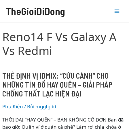
Nhảy
TheGioiDiDong
tới
nội
dung
Reno14 F Vs Galaxy A
Vs Redmi
THẺ ĐỊNH VỊ IDMIX: “CỨU CÁNH” CHO
NHỮNG TÍN ĐỒ HAY QUÊN – GIẢI PHÁP
CHỐNG THẤT LẠC HIỆN ĐẠI
Phụ Kiện
/ Bởi
mggtgdd
THỜI ĐẠI “HAY QUÊN” – BẠN KHÔNG CÔ ĐƠN Bạn đã
bao giờ: Quên ví ở quán cà phê? Làm rơi chìa khóa ở