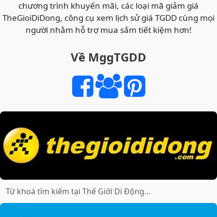
TRIỆU,
chương trình khuyến mãi, các loại mã giảm giá
PIN
TheGioiDiDong, công cụ xem lịch sử giá TGDD cùng mọi
6.300mAh,
người nhằm hỗ trợ mua sắm tiết kiệm hơn!
SIÊU
BỀN
Về MggTGDD
CHUẨN
QUÂN
ĐỘI
–
“BEST
CHOICE”
PHÂN
KHÚC
GIÁ
RẺ
2026?