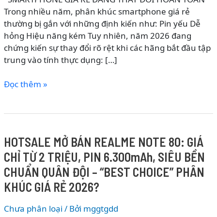
Trong nhiều năm, phân khúc smartphone giá rẻ
thường bị gắn với những định kiến như: Pin yếu Dễ
hỏng Hiệu năng kém Tuy nhiên, năm 2026 đang
chứng kiến sự thay đổi rõ rệt khi các hãng bắt đầu tập
trung vào tính thực dụng: […]
REALME
Đọc thêm »
NOTE
80
RA
MẮT
HOTSALE MỞ BÁN REALME NOTE 80: GIÁ
TẠI
CHỈ TỪ 2 TRIỆU, PIN 6.300mAh, SIÊU BỀN
ĐÔNG
NAM
CHUẨN QUÂN ĐỘI – “BEST CHOICE” PHÂN
Á:
KHÚC GIÁ RẺ 2026?
PIN
6.300mAh,
Chưa phân loại
/ Bởi
mggtgdd
SIÊU