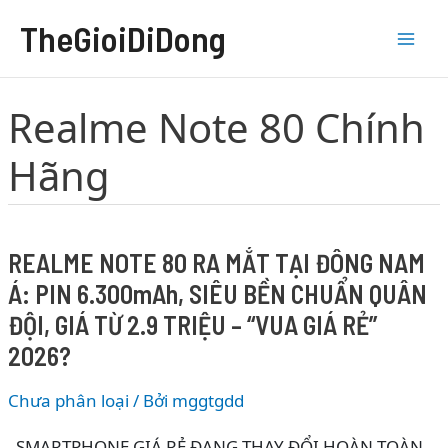
Nhảy
TheGioiDiDong
tới
nội
dung
Realme Note 80 Chính
Hãng
REALME NOTE 80 RA MẮT TẠI ĐÔNG NAM
Á: PIN 6.300mAh, SIÊU BỀN CHUẨN QUÂN
ĐỘI, GIÁ TỪ 2.9 TRIỆU – “VUA GIÁ RẺ”
2026?
Chưa phân loại
/ Bởi
mggtgdd
SMARTPHONE GIÁ RẺ ĐANG THAY ĐỔI HOÀN TOÀN