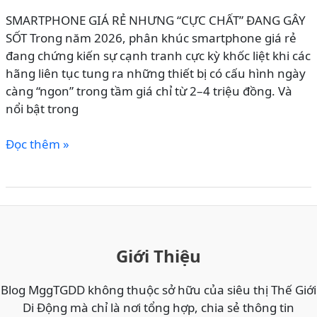
BỀN
SMARTPHONE GIÁ RẺ NHƯNG “CỰC CHẤT” ĐANG GÂY
CHUẨN
SỐT Trong năm 2026, phân khúc smartphone giá rẻ
QUÂN
đang chứng kiến sự cạnh tranh cực kỳ khốc liệt khi các
ĐỘI,
hãng liên tục tung ra những thiết bị có cấu hình ngày
GIÁ
càng “ngon” trong tầm giá chỉ từ 2–4 triệu đồng. Và
TỪ
nổi bật trong
2.9
TRIỆU
HOTSALE
Đọc thêm »
–
MỞ
“VUA
BÁN
GIÁ
REALME
RẺ”
NOTE
2026?
80:
GIÁ
Giới Thiệu
CHỈ
TỪ
Blog MggTGDD không thuộc sở hữu của siêu thị Thế Giới
2
Di Động mà chỉ là nơi tổng hợp, chia sẻ thông tin