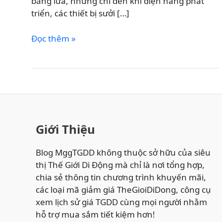
bằng lửa, nhưng chỉ đến khi điện năng phát
triển, các thiết bị sưởi […]
Lịch
Đọc thêm »
Sử
Phát
Triển
Của
Quạt
Sưởi
–
Giới Thiệu
Từ
Lửa
Blog MggTGDD không thuộc sở hữu của siêu
Than
thị Thế Giới Di Động mà chỉ là nơi tổng hợp,
Đến
chia sẻ thông tin chương trình khuyến mãi,
Máy
các loại mã giảm giá TheGioiDiDong, công cụ
Sưởi
xem lịch sử giá TGDD cùng mọi người nhằm
Thông
hỗ trợ mua sắm tiết kiệm hơn!