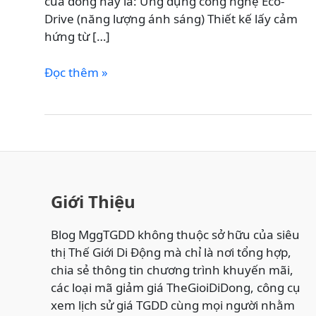
của dòng này là: Ứng dụng công nghệ Eco-
Drive (năng lượng ánh sáng) Thiết kế lấy cảm
hứng từ […]
Đồng
Đọc thêm »
Hồ
Thời
Trang
Citizen
Mother
Earth
–
Giới Thiệu
Thiết
Kế
Blog MggTGDD không thuộc sở hữu của siêu
Tinh
thị Thế Giới Di Động mà chỉ là nơi tổng hợp,
Tế
chia sẻ thông tin chương trình khuyến mãi,
&
các loại mã giảm giá TheGioiDiDong, công cụ
Công
xem lịch sử giá TGDD cùng mọi người nhằm