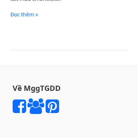
Lịch
Đọc thêm »
Sử
Phát
Triển
Của
Đồng
Hồ
Thời
Trang
Về MggTGDD