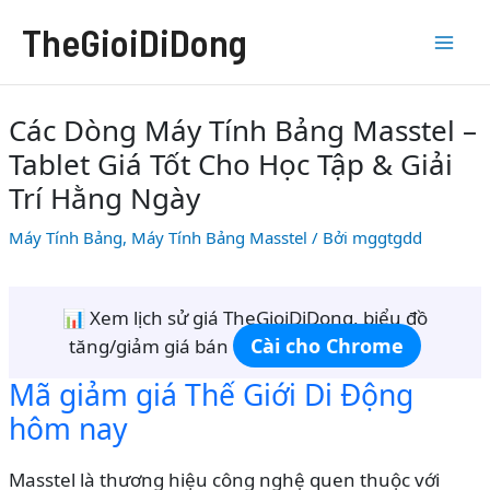
Nhảy
TheGioiDiDong
tới
nội
dung
Các Dòng Máy Tính Bảng Masstel –
Tablet Giá Tốt Cho Học Tập & Giải
Trí Hằng Ngày
Máy Tính Bảng
,
Máy Tính Bảng Masstel
/ Bởi
mggtgdd
📊 Xem lịch sử giá TheGioiDiDong, biểu đồ
Cài cho Chrome
tăng/giảm giá bán
Mã giảm giá Thế Giới Di Động
hôm nay
Masstel là thương hiệu công nghệ quen thuộc với