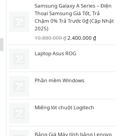
Samsung Galaxy A Series – Điện
Thoại Samsung Giá Tốt, Trả
Chậm 0% Trả Trước 0₫ (Cập Nhật
2025)
G
G
10.880.000
₫
2.400.000
₫
i
i
á
á
Laptop Asus ROG
g
h
ố
i
c
ệ
Phần mềm Windows
l
n
à
t
:
ạ
1
i
Miếng lót chuột Logitech
0
l
.
à
8
:
Bảng Giá Máy tính bảng Lenovo