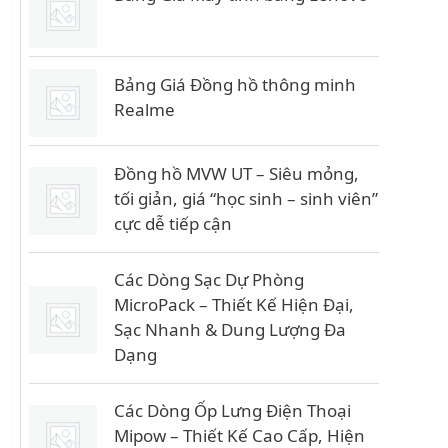
8
2
0
.
.
4
0
0
Bảng Giá Đồng hồ thông minh
0
0
Realme
0
.
0
Đồng hồ MVW UT – Siêu mỏng,
₫
0
tối giản, giá “học sinh – sinh viên”
.
0
cực dễ tiếp cận
₫
.
Các Dòng Sạc Dự Phòng
MicroPack – Thiết Kế Hiện Đại,
Sạc Nhanh & Dung Lượng Đa
Dạng
Các Dòng Ốp Lưng Điện Thoại
Mipow – Thiết Kế Cao Cấp, Hiện