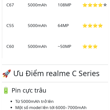
C67
5000mAh
108MP
⭐⭐⭐⭐☆
C55
5000mAh
64MP
⭐⭐⭐⭐
C60
5000mAh
~50MP
⭐⭐⭐
🚀 Ưu Điểm realme C Series
🔋 Pin cực trâu
Từ 5000mAh trở lên
Một số model lên tới 6000–7000mAh