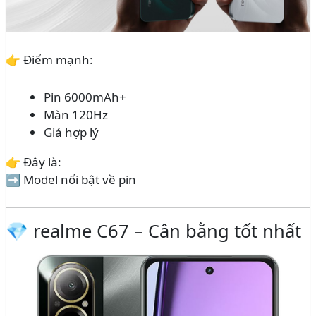
👉 Điểm mạnh:
Pin 6000mAh+
Màn 120Hz
Giá hợp lý
👉 Đây là:
➡️ Model nổi bật về pin
💎 realme C67 – Cân bằng tốt nhất