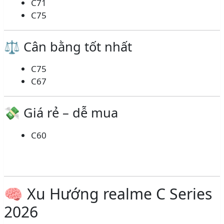
C71
C75
⚖️ Cân bằng tốt nhất
C75
C67
💸 Giá rẻ – dễ mua
C60
🧠 Xu Hướng realme C Series
2026