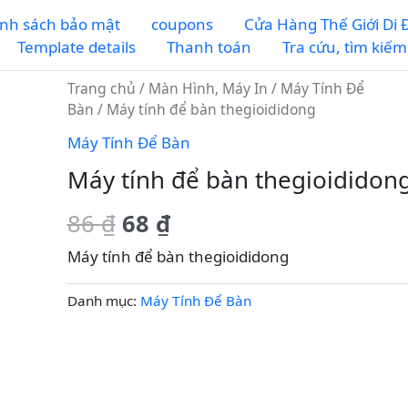
nh sách bảo mật
coupons
Cửa Hàng Thế Giới Di
Template details
Thanh toán
Tra cứu, tìm kiế
Trang chủ
/
Màn Hình, Máy In
/
Máy Tính Để
Bàn
/ Máy tính để bàn thegioididong
Máy Tính Để Bàn
Máy tính để bàn thegioididon
Giá
Giá
86
₫
68
₫
gốc
hiện
Máy tính để bàn thegioididong
là:
tại
Danh mục:
Máy Tính Để Bàn
86 ₫.
là:
68 ₫.