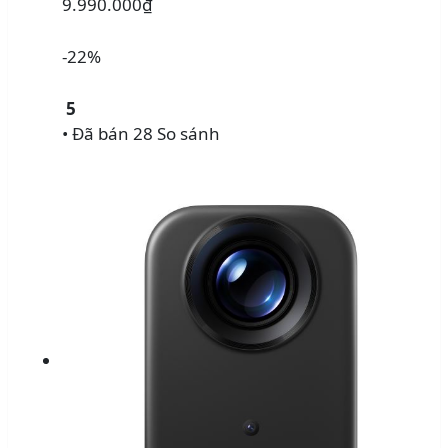
9.990.000₫
-22%
5
• Đã bán 28
So sánh