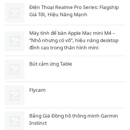
6
l
Điện Thoại Realme Pro Series: Flagship
à
Giá Tốt, Hiệu Năng Mạnh
₫
:
.
6
Máy tính để bàn Apple Mac mini M4 –
8
“Nhỏ nhưng có võ”, hiệu năng desktop
đỉnh cao trong thân hình mini
₫
.
Bút cảm ứng Table
Flycam
Bảng Giá Đồng hồ thông minh Garmin
Instinct