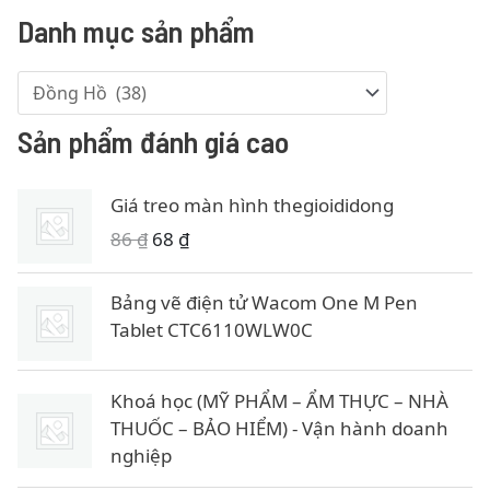
Danh mục sản phẩm
Sản phẩm đánh giá cao
Giá treo màn hình thegioididong
G
G
86
₫
68
₫
i
i
á
á
Bảng vẽ điện tử Wacom One M Pen
g
h
Tablet CTC6110WLW0C
ố
i
c
ệ
Khoá học (MỸ PHẨM – ẨM THỰC – NHÀ
l
n
THUỐC – BẢO HIỂM) - Vận hành doanh
à
t
nghiệp
:
ạ
8
i