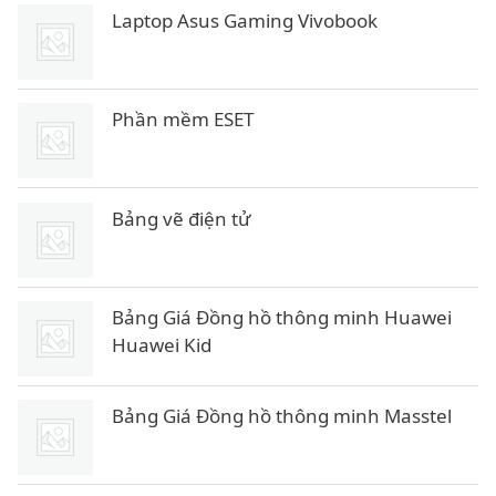
á
á
Laptop Asus Gaming Vivobook
g
h
ố
i
c
ệ
Phần mềm ESET
l
n
à
t
:
ạ
3
i
Bảng vẽ điện tử
0
l
.
à
1
:
Bảng Giá Đồng hồ thông minh Huawei
8
1
Huawei Kid
0
3
.
.
0
8
Bảng Giá Đồng hồ thông minh Masstel
0
9
0
0
.