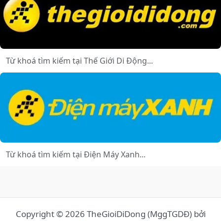
Copyright © 2026 TheGioiDiDong (MggTGDĐ) bởi