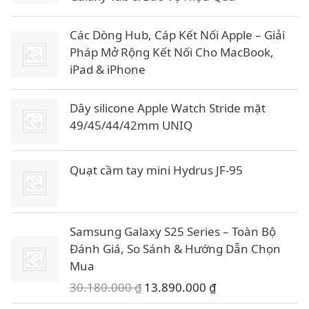
Các Dòng Hub, Cáp Kết Nối Apple – Giải
Pháp Mở Rộng Kết Nối Cho MacBook,
iPad & iPhone
Dây silicone Apple Watch Stride mặt
49/45/44/42mm UNIQ
Quạt cầm tay mini Hydrus JF-95
Samsung Galaxy S25 Series – Toàn Bộ
Đánh Giá, So Sánh & Hướng Dẫn Chọn
Mua
G
G
30.180.000
₫
13.890.000
₫
i
i