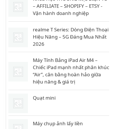
l
n
– AFFILIATE – SHOPIFY – ETSY -
à
t
Vận hành doanh nghiệp
:
ạ
8
i
realme T Series: Dòng Điện Thoại
6
l
Hiệu Năng – 5G Đáng Mua Nhất
à
2026
₫
:
.
6
8
Máy Tính Bảng iPad Air M4 –
Chiếc iPad mạnh nhất phân khúc
₫
“Air”, cân bằng hoàn hảo giữa
.
hiệu năng & giá trị
Quạt mini
Máy chụp ảnh lấy liền