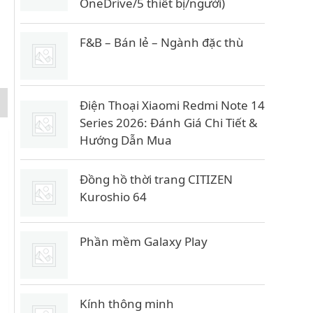
ố
i
OneDrive/5 thiết bị/người)
c
ệ
l
n
F&B – Bán lẻ – Ngành đặc thù
à
t
:
ạ
2
i
Điện Thoại Xiaomi Redmi Note 14
3
l
Series 2026: Đánh Giá Chi Tiết &
.
à
Hướng Dẫn Mua
6
:
9
2
0
3
Đồng hồ thời trang CITIZEN
.
.
Kuroshio 64
0
4
0
9
Phần mềm Galaxy Play
0
0
.
₫
0
.
0
Kính thông minh