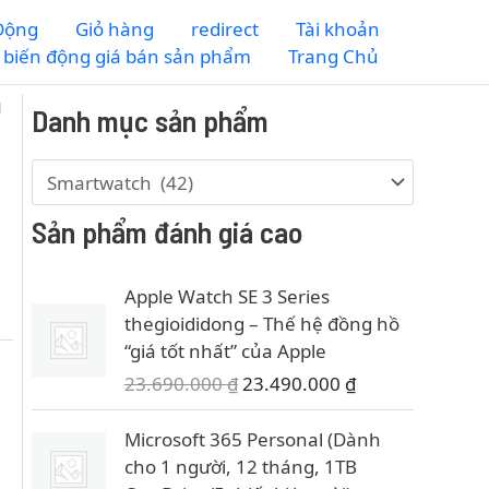
 Động
Giỏ hàng
redirect
Tài khoản
m biến động giá bán sản phẩm
Trang Chủ
g
Danh mục sản phẩm
h
Sản phẩm đánh giá cao
Apple Watch SE 3 Series
thegioididong – Thế hệ đồng hồ
“giá tốt nhất” của Apple
G
G
23.690.000
₫
23.490.000
₫
i
i
á
á
Microsoft 365 Personal (Dành
g
h
cho 1 người, 12 tháng, 1TB