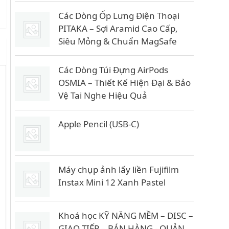
Các Dòng Ốp Lưng Điện Thoại
PITAKA – Sợi Aramid Cao Cấp,
Siêu Mỏng & Chuẩn MagSafe
Các Dòng Túi Đựng AirPods
OSMIA – Thiết Kế Hiện Đại & Bảo
Vệ Tai Nghe Hiệu Quả
Apple Pencil (USB-C)
Máy chụp ảnh lấy liền Fujifilm
Instax Mini 12 Xanh Pastel
Khoá học KỸ NĂNG MỀM – DISC –
GIAO TIẾP – BÁN HÀNG - QUẢN