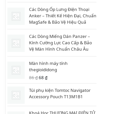
Các Dòng Ốp Lưng Điện Thoại
Anker – Thiết Kế Hiện Đại, Chuẩn
MagSafe & Bảo Vệ Hiệu Quả
Các Dòng Miếng Dán Panzer –
Kính Cường Lực Cao Cấp & Bảo
Vệ Màn Hình Chuẩn Châu Âu
Màn hình máy tính
thegioididong
G
G
86
₫
68
₫
i
i
á
á
Túi phụ kiện Tomtoc Navigator
g
h
Accessory Pouch T13M1B1
ố
i
c
ệ
Khoá Học THƯƠNG MẠI ĐIỆN TỬ