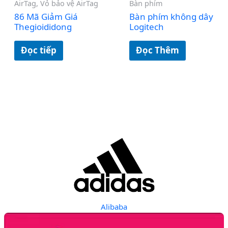
AirTag, Vỏ bảo vệ AirTag
Bàn phím
86 Mã Giảm Giá
Bàn phím không dây
Thegioididong
Logitech
Đọc tiếp
Đọc Thêm
Alibaba