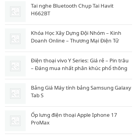
á
á
Tai nghe Bluetooth Chụp Tai Havit
g
h
H662BT
ố
i
c
ệ
Khóa Học Xây Dựng Đội Nhóm – Kinh
l
n
Doanh Online – Thương Mại Điện Tử
à
t
:
ạ
8
i
Điện thoại vivo Y Series: Giá rẻ – Pin trâu
6
l
– Đáng mua nhất phân khúc phổ thông
à
₫
:
.
6
Bảng Giá Máy tính bảng Samsung Galaxy
8
Tab S
₫
Ốp lưng điện thoại Apple Iphone 17
.
ProMax