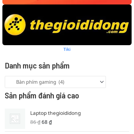
Tiki
Danh mục sản phẩm
Sản phẩm đánh giá cao
Laptop thegioididong
G
G
86
₫
68
₫
i
i