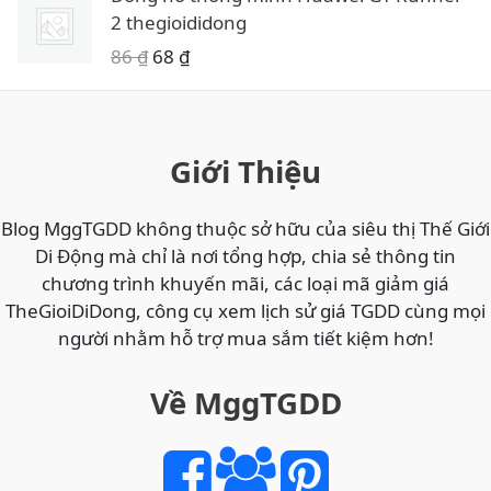
2 thegioididong
G
G
86
₫
68
₫
i
i
á
á
g
h
Giới Thiệu
ố
i
c
ệ
l
n
Blog MggTGDD không thuộc sở hữu của siêu thị Thế Giới
à
t
Di Động mà chỉ là nơi tổng hợp, chia sẻ thông tin
:
ạ
chương trình khuyến mãi, các loại mã giảm giá
8
i
TheGioiDiDong, công cụ xem lịch sử giá TGDD cùng mọi
6
l
người nhằm hỗ trợ mua sắm tiết kiệm hơn!
à
₫
:
Về MggTGDD
.
6
8