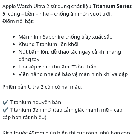
Apple Watch Ultra 2 sử dụng chất liệu
Titanium Series
5
, cứng – bền – nhẹ – chống ăn mòn vượt trội.
Điểm nổi bật:
Màn hình Sapphire chống trầy xuất sắc
Khung Titanium liền khối
Nút bấm lớn, dễ thao tác ngay cả khi mang
găng tay
Loa kép + mic thu âm độ ồn thấp
Viền nâng nhẹ để bảo vệ màn hình khi va đập
Phiên bản Ultra 2 còn có hai màu:
✔ Titanium nguyên bản
✔ Titanium đen mới (tạo cảm giác mạnh mẽ – cao
cấp hơn rất nhiều)
Kích thước 49mm giúp hiển thị cực rộng, phù hợp cho