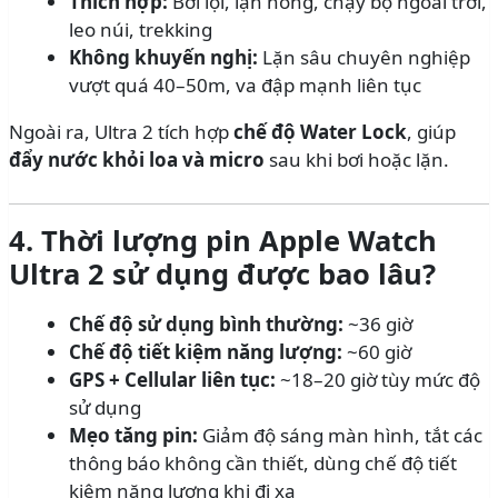
Thích hợp:
Bơi lội, lặn nông, chạy bộ ngoài trời,
leo núi, trekking
Không khuyến nghị:
Lặn sâu chuyên nghiệp
vượt quá 40–50m, va đập mạnh liên tục
Ngoài ra, Ultra 2 tích hợp
chế độ Water Lock
, giúp
đẩy nước khỏi loa và micro
sau khi bơi hoặc lặn.
4. Thời lượng pin Apple Watch
Ultra 2 sử dụng được bao lâu?
Chế độ sử dụng bình thường:
~36 giờ
Chế độ tiết kiệm năng lượng:
~60 giờ
GPS + Cellular liên tục:
~18–20 giờ tùy mức độ
sử dụng
Mẹo tăng pin:
Giảm độ sáng màn hình, tắt các
thông báo không cần thiết, dùng chế độ tiết
kiệm năng lượng khi đi xa