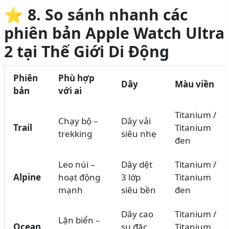
⭐
8. So sánh nhanh các
phiên bản Apple Watch Ultra
2 tại Thế Giới Di Động
Phiên
Phù hợp
Dây
Màu viền
bản
với ai
Titanium /
Chạy bộ –
Dây vải
Trail
Titanium
trekking
siêu nhẹ
đen
Leo núi –
Dây dệt
Titanium /
Alpine
hoạt động
3 lớp
Titanium
mạnh
siêu bền
đen
Dây cao
Titanium /
Lặn biển –
Ocean
su đặc
Titanium