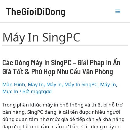
Nhảy
TheGioiDiDong
tới
nội
dung
Máy In SingPC
Các Dòng Máy In SingPC – Giải Pháp In Ấn
Giá Tốt & Phù Hợp Nhu Cầu Văn Phòng
Màn Hình, Máy In
,
Máy in
,
Máy In SingPC
,
Máy In,
Mực In
/ Bởi
mggtgdd
Trong phân khúc máy in phổ thông và thiết bị hỗ trợ
bán hàng, SingPC đang là cái tên được nhiều người
dùng quan tâm nhờ mức giá dễ tiếp cận và khả năng
đáp ứng tốt nhu cầu in ấn cơ bản. Các dòng máy in