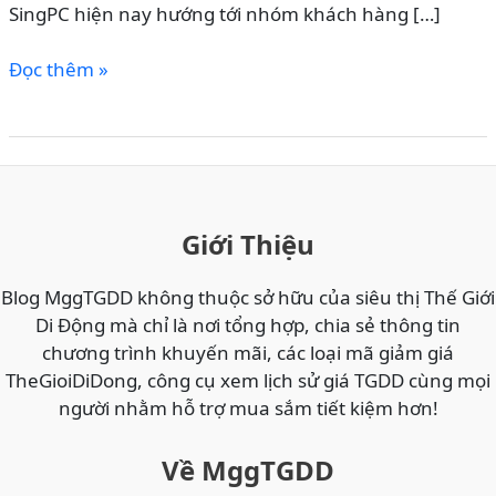
SingPC hiện nay hướng tới nhóm khách hàng […]
Các
Đọc thêm »
Dòng
Máy
In
SingPC
–
Giải
Giới Thiệu
Pháp
In
Blog MggTGDD không thuộc sở hữu của siêu thị Thế Giới
Ấn
Di Động mà chỉ là nơi tổng hợp, chia sẻ thông tin
Giá
chương trình khuyến mãi, các loại mã giảm giá
Tốt
TheGioiDiDong, công cụ xem lịch sử giá TGDD cùng mọi
&
người nhằm hỗ trợ mua sắm tiết kiệm hơn!
Phù
Hợp
Về MggTGDD
Nhu