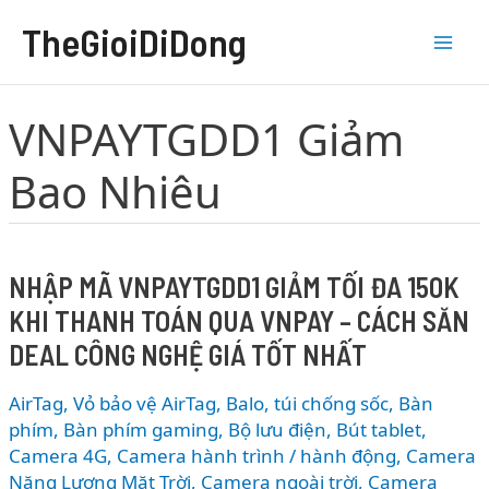
Nhảy
TheGioiDiDong
tới
nội
dung
VNPAYTGDD1 Giảm
Bao Nhiêu
NHẬP MÃ VNPAYTGDD1 GIẢM TỐI ĐA 150K
KHI THANH TOÁN QUA VNPAY – CÁCH SĂN
DEAL CÔNG NGHỆ GIÁ TỐT NHẤT
AirTag, Vỏ bảo vệ AirTag
,
Balo, túi chống sốc
,
Bàn
phím
,
Bàn phím gaming
,
Bộ lưu điện
,
Bút tablet
,
Camera 4G
,
Camera hành trình / hành động
,
Camera
Năng Lượng Mặt Trời
,
Camera ngoài trời
,
Camera