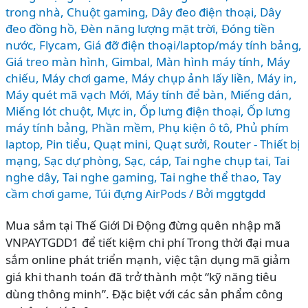
trong nhà
,
Chuột gaming
,
Dây đeo điện thoại
,
Dây
đeo đồng hồ
,
Đèn năng lượng mặt trời
,
Đóng tiền
nước
,
Flycam
,
Giá đỡ điện thoại/laptop/máy tính bảng
,
Giá treo màn hình
,
Gimbal
,
Màn hình máy tính
,
Máy
chiếu
,
Máy chơi game
,
Máy chụp ảnh lấy liền
,
Máy in
,
Máy quét mã vạch Mới
,
Máy tính để bàn
,
Miếng dán
,
Miếng lót chuột
,
Mực in
,
Ốp lưng điện thoại
,
Ốp lưng
máy tính bảng
,
Phần mềm
,
Phụ kiện ô tô
,
Phủ phím
laptop
,
Pin tiểu
,
Quạt mini
,
Quạt sưởi
,
Router - Thiết bị
mạng
,
Sạc dự phòng
,
Sạc, cáp
,
Tai nghe chụp tai
,
Tai
nghe dây
,
Tai nghe gaming
,
Tai nghe thể thao
,
Tay
cầm chơi game
,
Túi đựng AirPods
/ Bởi
mggtgdd
Mua sắm tại Thế Giới Di Động đừng quên nhập mã
VNPAYTGDD1 để tiết kiệm chi phí Trong thời đại mua
sắm online phát triển mạnh, việc tận dụng mã giảm
giá khi thanh toán đã trở thành một “kỹ năng tiêu
dùng thông minh”. Đặc biệt với các sản phẩm công