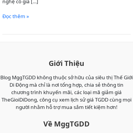
nghệ có giá […]
NHẬP
Đọc thêm »
MÃ
VNPAYTGDD1
GIẢM
TỐI
ĐA
150K
Giới Thiệu
KHI
THANH
Blog MggTGDD không thuộc sở hữu của siêu thị Thế Giới
TOÁN
Di Động mà chỉ là nơi tổng hợp, chia sẻ thông tin
QUA
chương trình khuyến mãi, các loại mã giảm giá
VNPAY
TheGioiDiDong, công cụ xem lịch sử giá TGDD cùng mọi
–
người nhằm hỗ trợ mua sắm tiết kiệm hơn!
CÁCH
SĂN
Về MggTGDD
DEAL