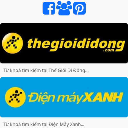
CÔNG
NGHỆ
GIÁ
TỐT
NHẤT