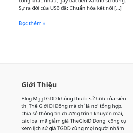
cổng khác nhau, gây bất tiện và khó sử dụng.
Sự ra đời của USB đã: Chuẩn hóa kết nối […]
Lịch
Đọc thêm »
Sử
Phát
Triển
Của
USB
–
Từ
Chuẩn
Giới Thiệu
Kết
Nối
Blog MggTGDD không thuộc sở hữu của siêu
Đơn
thị Thế Giới Di Động mà chỉ là nơi tổng hợp,
Giản
chia sẻ thông tin chương trình khuyến mãi,
Đến
các loại mã giảm giá TheGioiDiDong, công cụ
USB-
xem lịch sử giá TGDD cùng mọi người nhằm