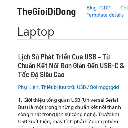
Nhảy
Blog TGDD
Chí
TheGioiDiDong
tới
Template details
nội
dung
Laptop
Lịch Sử Phát Triển Của USB – Từ
Chuẩn Kết Nối Đơn Giản Đến USB-C &
Tốc Độ Siêu Cao
Phụ Kiện
,
Thiết bị lưu trữ
,
USB
/ Bởi
mggtgdd
1. Giới thiệu tổng quan USB (Universal Serial
Bus) là một trong những chuẩn kết nối thành
công nhất trong lịch sử công nghệ. Trước khi
USB xuất hiện, máy tính phải sử dụng nhiều