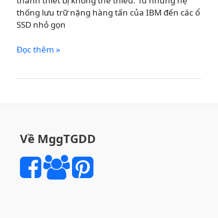
thành thiết bị không thể thiếu. Từ những hệ
thống lưu trữ nặng hàng tấn của IBM đến các ổ
SSD nhỏ gọn
Lịch
Đọc thêm »
Sử
Phát
Triển
Của
Ổ
Cứng
Di
Về MggTGDD
Động
–
Từ
HDD
Cồng
Kềnh