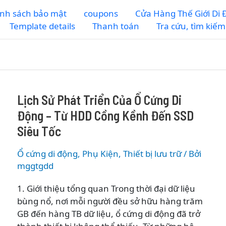
nh sách bảo mật
coupons
Cửa Hàng Thế Giới Di
Template details
Thanh toán
Tra cứu, tìm kiế
Lịch Sử Phát Triển Của Ổ Cứng Di
Động – Từ HDD Cồng Kềnh Đến SSD
Siêu Tốc
Ổ cứng di động
,
Phụ Kiện
,
Thiết bị lưu trữ
/ Bởi
mggtgdd
1. Giới thiệu tổng quan Trong thời đại dữ liệu
bùng nổ, nơi mỗi người đều sở hữu hàng trăm
GB đến hàng TB dữ liệu, ổ cứng di động đã trở