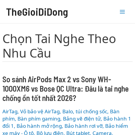
Nhảy
TheGioiDiDong
tới
nội
dung
Chọn Tai Nghe Theo
Nhu Cầu
So sánh AirPods Max 2 vs Sony WH-
1000XM6 vs Bose QC Ultra: Đâu là tai nghe
chống ồn tốt nhất 2026?
AirTag, Vỏ bảo vệ AirTag
,
Balo, túi chống sốc
,
Bàn
phím
,
Bàn phím gaming
,
Bảng vẽ điện tử
,
Bảo hành 1
đổi 1
,
Bảo hành mở rộng
,
Bảo hành rơi vỡ
,
Bảo hiểm
xe máy - Ô tô
,
Bộ lưu điện
,
Bút tablet
,
Camera
,