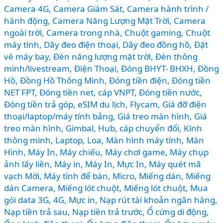
Camera 4G
,
Camera Giám Sát
,
Camera hành trình /
hành động
,
Camera Năng Lượng Mặt Trời
,
Camera
ngoài trời
,
Camera trong nhà
,
Chuột gaming
,
Chuột
máy tính
,
Dây đeo điện thoại
,
Dây đeo đồng hồ
,
Đặt
vé máy bay
,
Đèn năng lượng mặt trời
,
Đèn thông
minh/livestream
,
Điện Thoại
,
Đóng BHYT- BHXH
,
Đồng
Hồ
,
Đồng Hồ Thông Minh
,
Đóng tiền điện
,
Đóng tiền
NET FPT
,
Đóng tiền net, cáp VNPT
,
Đóng tiền nước
,
Đóng tiền trả góp
,
eSIM du lịch
,
Flycam
,
Giá đỡ điện
thoại/laptop/máy tính bảng
,
Giá treo màn hình
,
Giá
treo màn hình
,
Gimbal
,
Hub, cáp chuyển đổi
,
Kính
thông minh
,
Laptop
,
Loa
,
Màn hình máy tính
,
Màn
Hình, Máy In
,
Máy chiếu
,
Máy chơi game
,
Máy chụp
ảnh lấy liền
,
Máy in
,
Máy In, Mực In
,
Máy quét mã
vạch Mới
,
Máy tính để bàn
,
Micro
,
Miếng dán
,
Miếng
dán Camera
,
Miếng lót chuột
,
Miếng lót chuột
,
Mua
gói data 3G, 4G
,
Mực in
,
Nạp rút tài khoản ngân hàng
,
Nạp tiền trả sau
,
Nạp tiền trả trước
,
Ổ cứng di động
,