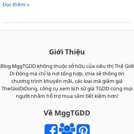
So
Đọc thêm »
sánh
AirPods
Max
2
vs
Sony
Giới Thiệu
WH-
1000XM6
Blog MggTGDD không thuộc sở hữu của siêu thị Thế Giới
vs
Di Động mà chỉ là nơi tổng hợp, chia sẻ thông tin
Bose
chương trình khuyến mãi, các loại mã giảm giá
QC
TheGioiDiDong, công cụ xem lịch sử giá TGDD cùng mọi
Ultra:
người nhằm hỗ trợ mua sắm tiết kiệm hơn!
Đâu
là
Về MggTGDD
tai
nghe
chống