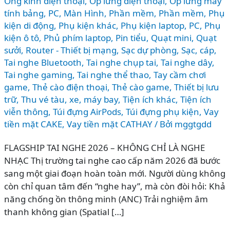
Ống kinh điện thoại
,
Ốp lưng điện thoại
,
Ốp lưng máy
tính bảng
,
PC, Màn Hình
,
Phần mềm
,
Phần mềm
,
Phụ
kiện di động
,
Phụ kiện khác
,
Phụ kiện laptop, PC
,
Phụ
kiện ô tô
,
Phủ phím laptop
,
Pin tiểu
,
Quạt mini
,
Quạt
sưởi
,
Router - Thiết bị mạng
,
Sạc dự phòng
,
Sạc, cáp
,
Tai nghe Bluetooth
,
Tai nghe chụp tai
,
Tai nghe dây
,
Tai nghe gaming
,
Tai nghe thể thao
,
Tay cầm chơi
game
,
Thẻ cào điện thoại
,
Thẻ cào game
,
Thiết bị lưu
trữ
,
Thu vé tàu, xe, máy bay
,
Tiện ích khác
,
Tiện ích
viễn thông
,
Túi đựng AirPods
,
Túi đựng phụ kiện
,
Vay
tiền mặt CAKE
,
Vay tiền mặt CATHAY
/ Bởi
mggtgdd
FLAGSHIP TAI NGHE 2026 – KHÔNG CHỈ LÀ NGHE
NHẠC Thị trường tai nghe cao cấp năm 2026 đã bước
sang một giai đoạn hoàn toàn mới. Người dùng không
còn chỉ quan tâm đến “nghe hay”, mà còn đòi hỏi: Khả
năng chống ồn thông minh (ANC) Trải nghiệm âm
thanh không gian (Spatial […]