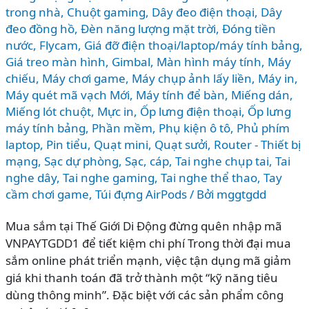
trong nhà
,
Chuột gaming
,
Dây đeo điện thoại
,
Dây
đeo đồng hồ
,
Đèn năng lượng mặt trời
,
Đóng tiền
nước
,
Flycam
,
Giá đỡ điện thoại/laptop/máy tính bảng
,
Giá treo màn hình
,
Gimbal
,
Màn hình máy tính
,
Máy
chiếu
,
Máy chơi game
,
Máy chụp ảnh lấy liền
,
Máy in
,
Máy quét mã vạch Mới
,
Máy tính để bàn
,
Miếng dán
,
Miếng lót chuột
,
Mực in
,
Ốp lưng điện thoại
,
Ốp lưng
máy tính bảng
,
Phần mềm
,
Phụ kiện ô tô
,
Phủ phím
laptop
,
Pin tiểu
,
Quạt mini
,
Quạt sưởi
,
Router - Thiết bị
mạng
,
Sạc dự phòng
,
Sạc, cáp
,
Tai nghe chụp tai
,
Tai
nghe dây
,
Tai nghe gaming
,
Tai nghe thể thao
,
Tay
cầm chơi game
,
Túi đựng AirPods
/ Bởi
mggtgdd
Mua sắm tại Thế Giới Di Động đừng quên nhập mã
VNPAYTGDD1 để tiết kiệm chi phí Trong thời đại mua
sắm online phát triển mạnh, việc tận dụng mã giảm
giá khi thanh toán đã trở thành một “kỹ năng tiêu
dùng thông minh”. Đặc biệt với các sản phẩm công