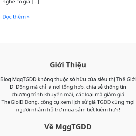
nghệ có giá […]
NHẬP
Đọc thêm »
MÃ
VNPAYTGDD1
GIẢM
TỐI
ĐA
150K
Giới Thiệu
KHI
THANH
Blog MggTGDD không thuộc sở hữu của siêu thị Thế Giới
TOÁN
Di Động mà chỉ là nơi tổng hợp, chia sẻ thông tin
QUA
chương trình khuyến mãi, các loại mã giảm giá
VNPAY
TheGioiDiDong, công cụ xem lịch sử giá TGDD cùng mọi
–
người nhằm hỗ trợ mua sắm tiết kiệm hơn!
CÁCH
SĂN
Về MggTGDD
DEAL