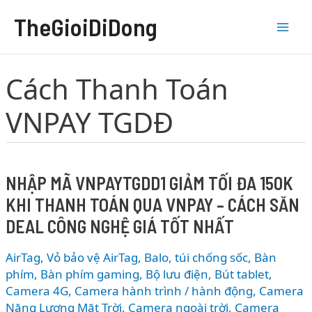
Nhảy
TheGioiDiDong
tới
nội
dung
Cách Thanh Toán
VNPAY TGDĐ
NHẬP MÃ VNPAYTGDD1 GIẢM TỐI ĐA 150K
KHI THANH TOÁN QUA VNPAY – CÁCH SĂN
DEAL CÔNG NGHỆ GIÁ TỐT NHẤT
AirTag, Vỏ bảo vệ AirTag
,
Balo, túi chống sốc
,
Bàn
phím
,
Bàn phím gaming
,
Bộ lưu điện
,
Bút tablet
,
Camera 4G
,
Camera hành trình / hành động
,
Camera
Năng Lượng Mặt Trời
,
Camera ngoài trời
,
Camera