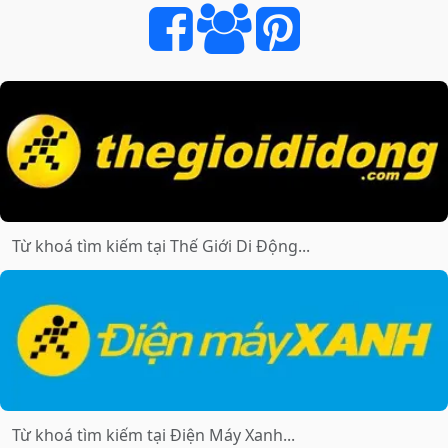
CÔNG
NGHỆ
GIÁ
TỐT
NHẤT