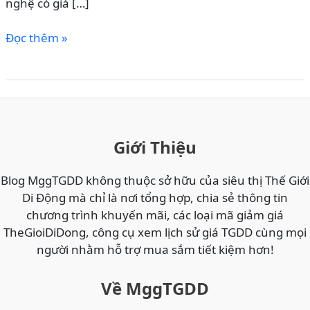
nghệ có giá […]
NHẬP
Đọc thêm »
MÃ
VNPAYTGDD1
GIẢM
TỐI
ĐA
150K
Giới Thiệu
KHI
THANH
Blog MggTGDD không thuộc sở hữu của siêu thị Thế Giới
TOÁN
Di Động mà chỉ là nơi tổng hợp, chia sẻ thông tin
QUA
chương trình khuyến mãi, các loại mã giảm giá
VNPAY
TheGioiDiDong, công cụ xem lịch sử giá TGDD cùng mọi
–
người nhằm hỗ trợ mua sắm tiết kiệm hơn!
CÁCH
SĂN
Về MggTGDD
DEAL