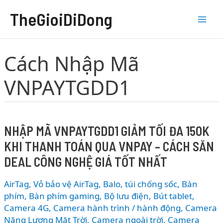
Nhảy
TheGioiDiDong
tới
nội
dung
Cách Nhập Mã
VNPAYTGDD1
NHẬP MÃ VNPAYTGDD1 GIẢM TỐI ĐA 150K
KHI THANH TOÁN QUA VNPAY – CÁCH SĂN
DEAL CÔNG NGHỆ GIÁ TỐT NHẤT
AirTag, Vỏ bảo vệ AirTag
,
Balo, túi chống sốc
,
Bàn
phím
,
Bàn phím gaming
,
Bộ lưu điện
,
Bút tablet
,
Camera 4G
,
Camera hành trình / hành động
,
Camera
Năng Lượng Mặt Trời
,
Camera ngoài trời
,
Camera