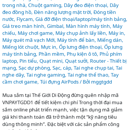
trong nhà
,
Chuột gaming
,
Dây đeo điện thoại
,
Dây
đeo đồng hồ
,
Đèn năng lượng mặt trời
,
Đóng tiền
nước
,
Flycam
,
Giá đỡ điện thoại/laptop/máy tính bảng
,
Giá treo màn hình
,
Gimbal
,
Màn hình máy tính
,
Máy
chiếu
,
Máy chơi game
,
Máy chụp ảnh lấy liền
,
Máy in
,
Máy quét mã vạch Mới
,
Máy tính để bàn
,
Miếng dán
,
Miếng lót chuột
,
Mực in
,
Ốp lưng điện thoại
,
Ốp lưng
máy tính bảng
,
Phần mềm
,
Phụ kiện ô tô
,
Phủ phím
laptop
,
Pin tiểu
,
Quạt mini
,
Quạt sưởi
,
Router - Thiết bị
mạng
,
Sạc dự phòng
,
Sạc, cáp
,
Tai nghe chụp tai
,
Tai
nghe dây
,
Tai nghe gaming
,
Tai nghe thể thao
,
Tay
cầm chơi game
,
Túi đựng AirPods
/ Bởi
mggtgdd
Mua sắm tại Thế Giới Di Động đừng quên nhập mã
VNPAYTGDD1 để tiết kiệm chi phí Trong thời đại mua
sắm online phát triển mạnh, việc tận dụng mã giảm
giá khi thanh toán đã trở thành một “kỹ năng tiêu
dùng thông minh”. Đặc biệt với các sản phẩm công