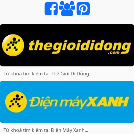
CÔNG
NGHỆ
GIÁ
TỐT
NHẤT